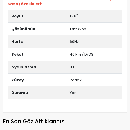
Kasa) özellikleri:
Boyut
15.6''
Çözünürlük
1366x768
Hertz
60Hz
Soket
40 Pin / LVDS
Aydınlatma
LED
Yüzey
Parlak
Durumu
Yeni
En Son Göz Attıklarınız