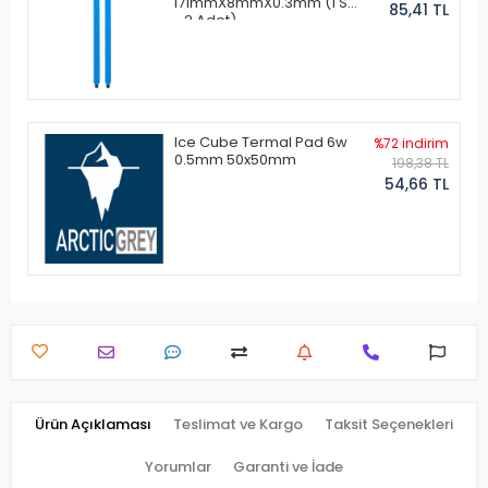
171mmX8mmX0.3mm (1 Set
85,41 TL
- 2 Adet)
Ice Cube Termal Pad 6w
%72 indirim
0.5mm 50x50mm
198,38 TL
54,66 TL
Ürün Açıklaması
Teslimat ve Kargo
Taksit Seçenekleri
Yorumlar
Garanti ve İade