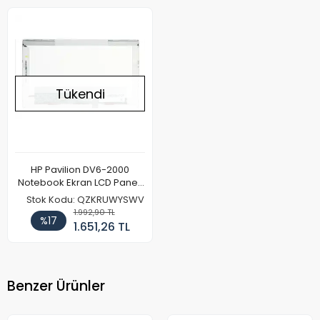
Tükendi
HP Pavilion DV6-2000
Notebook Ekran LCD Paneli
(Kalın Kasa)
Stok Kodu: QZKRUWYSWV
1.992,90 TL
%17
1.651,26 TL
Benzer Ürünler