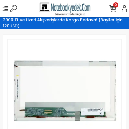
0
2900 TL ve Üzeri Alışverişlerde Kargo Bedava! (Bayiler için
120USD)