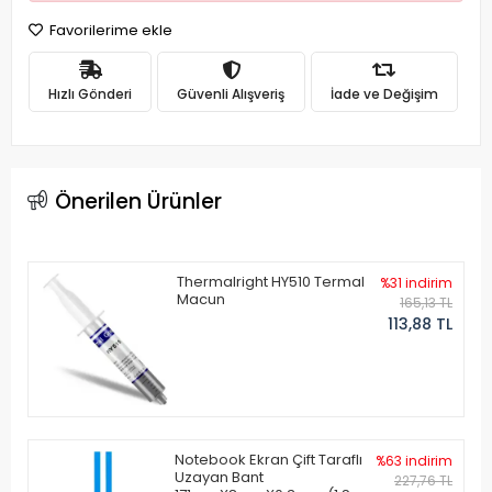
Favorilerime ekle
Hızlı Gönderi
Güvenli Alışveriş
İade ve Değişim
Önerilen Ürünler
Thermalright HY510 Termal
%31 indirim
Macun
165,13 TL
113,88 TL
Notebook Ekran Çift Taraflı
%63 indirim
Uzayan Bant
227,76 TL