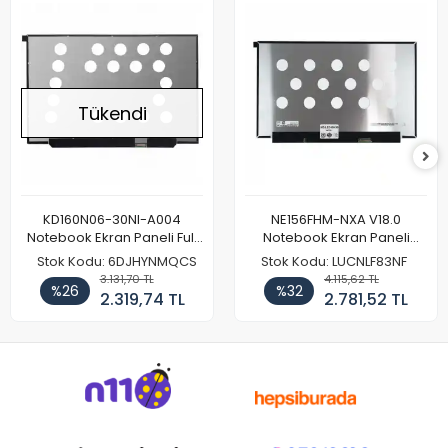
Tükendi
KD160N06-30NI-A004
NE156FHM-NXA V18.0
Notebook Ekran Paneli Full
Notebook Ekran Paneli
HD
144Hz
Stok Kodu: 6DJHYNMQCS
Stok Kodu: LUCNLF83NF
3.131,70 TL
4.115,62 TL
%26
%32
2.319,74 TL
2.781,52 TL