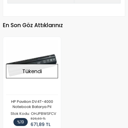
En Son Göz Attıklarınız
Tükendi
HP Pavilion DV4T-4000
Notebook Batarya Pil
Stok Kodu: OHJPBWSFCV
826,69 TL
%19
671,89 TL