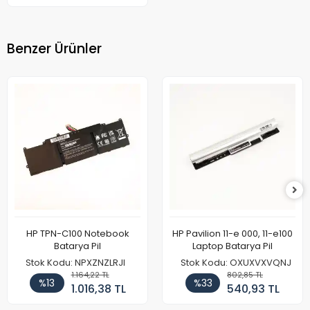
Benzer Ürünler
HP TPN-C100 Notebook
HP Pavilion 11-e 000, 11-e100
Batarya Pil
Laptop Batarya Pil
Stok Kodu: NPXZNZLRJI
Stok Kodu: OXUXVXVQNJ
1.164,22 TL
802,85 TL
%13
%33
1.016,38 TL
540,93 TL