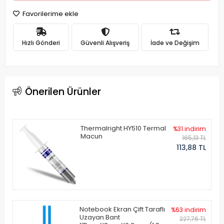
Favorilerime ekle
Hızlı Gönderi
Güvenli Alışveriş
İade ve Değişim
Önerilen Ürünler
Thermalright HY510 Termal
%31 indirim
Macun
165,13 TL
113,88 TL
Notebook Ekran Çift Taraflı
%63 indirim
Uzayan Bant
227,76 TL