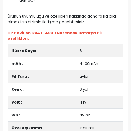
demektir.
Ürünün uyumluluğu ve özellikleri hakkında daha fazla bilgi
almak için bizimle iletişime geçebilirsiniz.
HP Pavilion DV4T-4000 Notebook Batarya Pil
özellikleri:
Hücre Sayısı :
6
mAh :
4400mAh
Pil Türü :
Li-Ion
Renk :
Siyah
Volt :
11.1V
Wh :
49Wh
Özel Açıklama
İndirimli