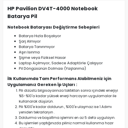
HP Pavilion DV4T-4000 Notebook
Batarya Pil
Notebook Bataryası Değiştirme Sebepleri
Batarya Hızla Boşalıyor
Şarj Almıyor
Batarya Tanınmıyor
Aşırı Isınma
Şişme veya Fiziksel Hasar
Laptop Açılmıyor, Sadece Adaptörle Çalışıyor
Pil Döngüsünün Dolması (Yaşlanma)
İlk Kullanımda Tam Performans Alabilmeniz için
Uygulamanız Gereken İp Uçları :
Pili dizüstü bilgisayarınıza taktıktan sonra içindeki enerjiyi
%5-%10'a kadar yüksek enerji harcayan uygulamalar ile
kullanarak düşürün.
Pili %100'e kadar doldurun , %100'e ulaşmaz ise 1.Adımı
yeniden tekrarlaryın .
Doldurma ve boşaltma işlemini en az 5 defa uygulayın.
Bu işlemleri yaptığınızda piliniz normal kullanıma hazır