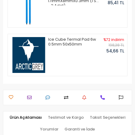
171mmX8mmX0.3mm (1 Set
85,41 TL
- 2 Adet)
Ice Cube Termal Pad 6w
%72 indirim
0.5mm 50x50mm
198,38 TL
54,66 TL
Ürün Açıklaması
Teslimat ve Kargo
Taksit Seçenekleri
Yorumlar
Garanti ve İade