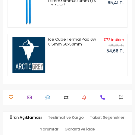
171mmX8mmX0.3mm (1 Set
85,41 TL
- 2 Adet)
Ice Cube Termal Pad 6w
%72 indirim
0.5mm 50x50mm
198,38 TL
54,66 TL
Ürün Açıklaması
Teslimat ve Kargo
Taksit Seçenekleri
Yorumlar
Garanti ve İade