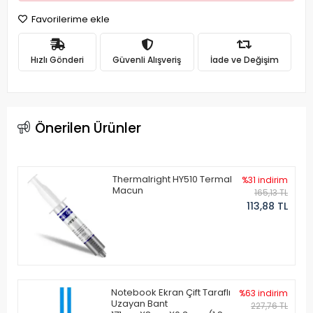
Favorilerime ekle
Hızlı Gönderi
Güvenli Alışveriş
İade ve Değişim
Önerilen Ürünler
Thermalright HY510 Termal
%31 indirim
Macun
165,13 TL
113,88 TL
Notebook Ekran Çift Taraflı
%63 indirim
Uzayan Bant
227,76 TL