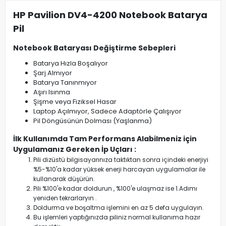
HP Pavilion DV4-4200 Notebook Batarya
Pil
Notebook Bataryası Değiştirme Sebepleri
Batarya Hızla Boşalıyor
Şarj Almıyor
Batarya Tanınmıyor
Aşırı Isınma
Şişme veya Fiziksel Hasar
Laptop Açılmıyor, Sadece Adaptörle Çalışıyor
Pil Döngüsünün Dolması (Yaşlanma)
İlk Kullanımda Tam Performans Alabilmeniz için
Uygulamanız Gereken İp Uçları :
Pili dizüstü bilgisayarınıza taktıktan sonra içindeki enerjiyi
%5-%10'a kadar yüksek enerji harcayan uygulamalar ile
kullanarak düşürün.
Pili %100'e kadar doldurun , %100'e ulaşmaz ise 1.Adımı
yeniden tekrarlaryın .
Doldurma ve boşaltma işlemini en az 5 defa uygulayın.
Bu işlemleri yaptığınızda piliniz normal kullanıma hazır