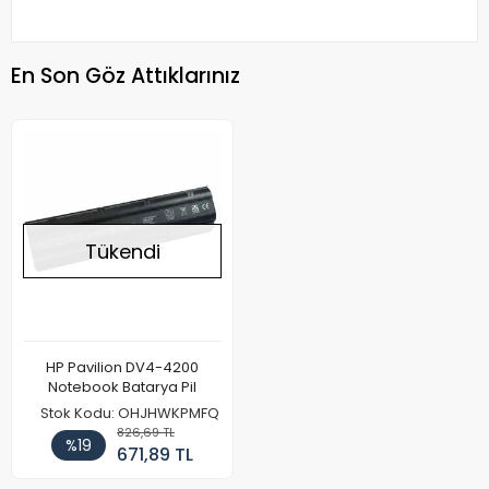
En Son Göz Attıklarınız
Tükendi
HP Pavilion DV4-4200
Notebook Batarya Pil
Stok Kodu: OHJHWKPMFQ
826,69 TL
%19
671,89 TL