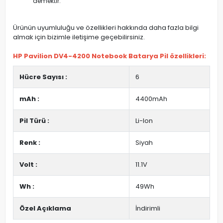
demektir.
Ürünün uyumluluğu ve özellikleri hakkında daha fazla bilgi
almak için bizimle iletişime geçebilirsiniz.
HP Pavilion DV4-4200 Notebook Batarya Pil özellikleri:
Hücre Sayısı :
6
mAh :
4400mAh
Pil Türü :
Li-Ion
Renk :
Siyah
Volt :
11.1V
Wh :
49Wh
Özel Açıklama
İndirimli