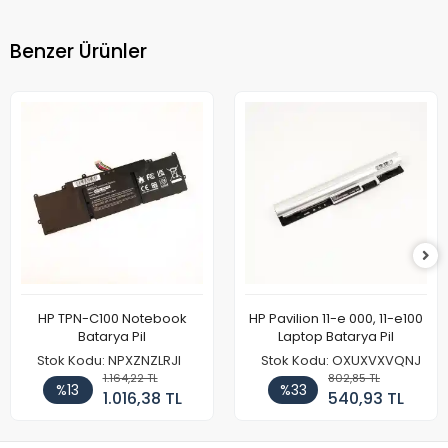
Benzer Ürünler
HP TPN-C100 Notebook
HP Pavilion 11-e 000, 11-e100
Batarya Pil
Laptop Batarya Pil
Stok Kodu: NPXZNZLRJI
Stok Kodu: OXUXVXVQNJ
1.164,22 TL
802,85 TL
%13
%33
1.016,38 TL
540,93 TL