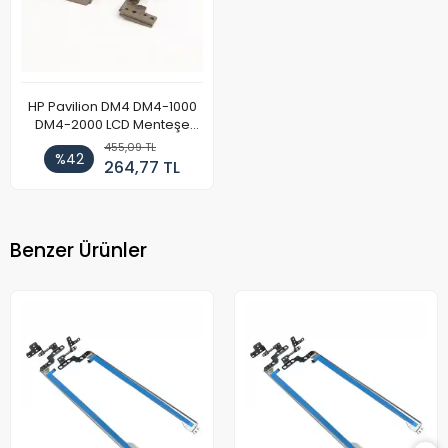
HP Pavilion DM4 DM4-1000
DM4-2000 LCD Menteşe
Takımı (Sağ-Sol)
455,09 TL
%42
264,77 TL
Benzer Ürünler