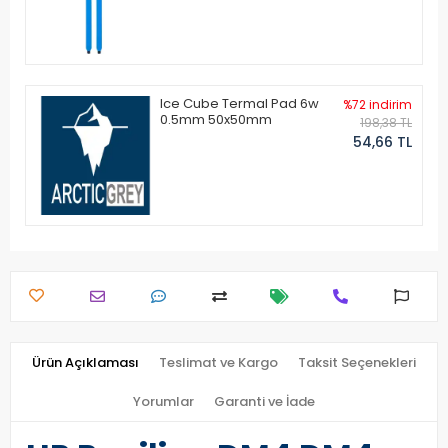
Ice Cube Termal Pad 6w
%72 indirim
0.5mm 50x50mm
198,38 TL
54,66 TL
Ürün Açıklaması
Teslimat ve Kargo
Taksit Seçenekleri
Yorumlar
Garanti ve İade