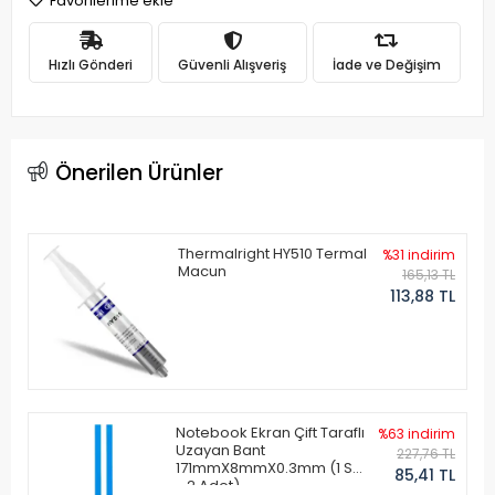
Favorilerime ekle
Hızlı Gönderi
Güvenli Alışveriş
İade ve Değişim
Önerilen Ürünler
Thermalright HY510 Termal
%31 indirim
Macun
165,13 TL
113,88 TL
Notebook Ekran Çift Taraflı
%63 indirim
Uzayan Bant
227,76 TL
171mmX8mmX0.3mm (1 Set
85,41 TL
- 2 Adet)