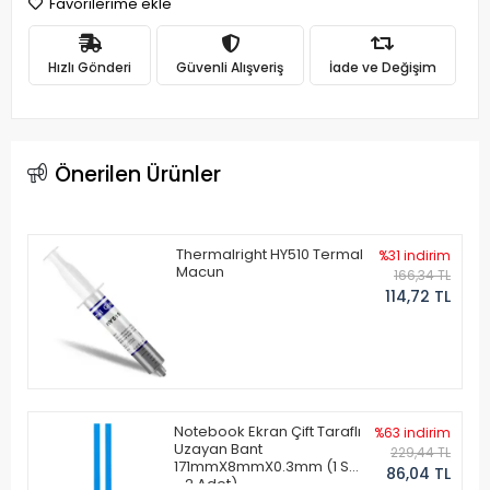
Favorilerime ekle
Hızlı Gönderi
Güvenli Alışveriş
İade ve Değişim
Önerilen Ürünler
Thermalright HY510 Termal
%31 indirim
Macun
166,34 TL
114,72 TL
Notebook Ekran Çift Taraflı
%63 indirim
Uzayan Bant
229,44 TL
171mmX8mmX0.3mm (1 Set
86,04 TL
- 2 Adet)