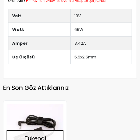
Ürün Adı :
HP Pavilion 24xw ips uyumlu Adaptör Şarj Cihazı
Volt
19V
Watt
65W
Amper
3.42A
Uç Ölçüsü
5.5x2.5mm
En Son Göz Attıklarınız
Tükendi