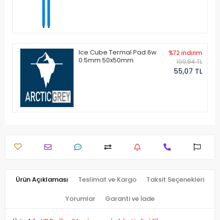
Ice Cube Termal Pad 6w
%72 indirim
0.5mm 50x50mm
199,84 TL
55,07 TL
Ürün Açıklaması
Teslimat ve Kargo
Taksit Seçenekleri
Yorumlar
Garanti ve İade