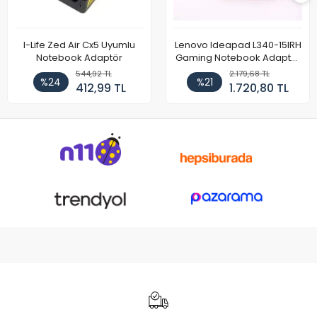
I-Life Zed Air Cx5 Uyumlu
Lenovo Ideapad L340-15IRH
Notebook Adaptör
Gaming Notebook Adaptör
Cihazı Şarj Aleti (150W)
544,92 TL
2.179,68 TL
%24
%21
412,99 TL
1.720,80 TL