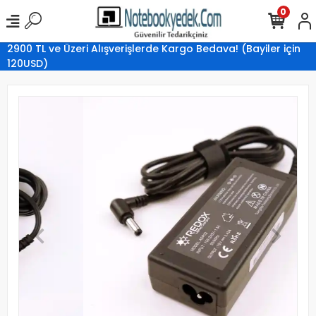
0
2900 TL ve Üzeri Alışverişlerde Kargo Bedava! (Bayiler için
120USD)