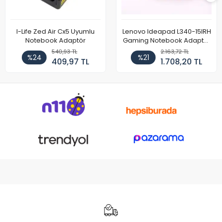
I-Life Zed Air Cx5 Uyumlu
Lenovo Ideapad L340-15IRH
Notebook Adaptör
Gaming Notebook Adaptör
Cihazı Şarj Aleti (150W)
540,93 TL
2.163,72 TL
%24
%21
409,97 TL
1.708,20 TL