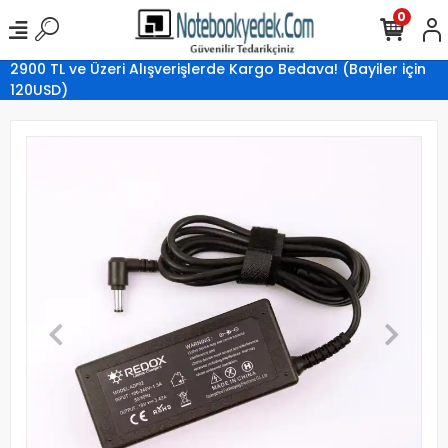
0
2900 TL ve Üzeri Alışverişlerde Kargo Bedava! (Bayiler için
120USD)