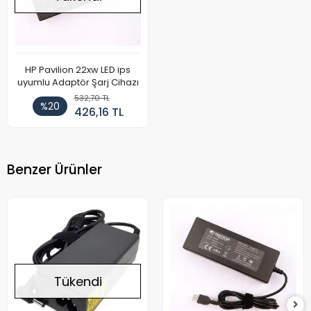
HP Pavilion 22xw LED ips
uyumlu Adaptör Şarj Cihazı
532,70 TL
%20
426,16 TL
Benzer Ürünler
Tükendi