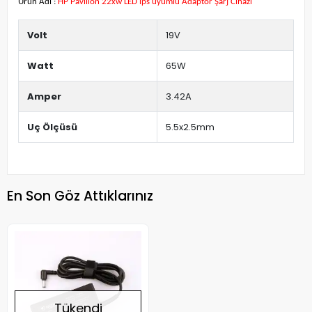
Ürün Adı :
HP Pavilion 22xw LED ips uyumlu Adaptör Şarj Cihazı
Volt
19V
Watt
65W
Amper
3.42A
Uç Ölçüsü
5.5x2.5mm
En Son Göz Attıklarınız
Tükendi