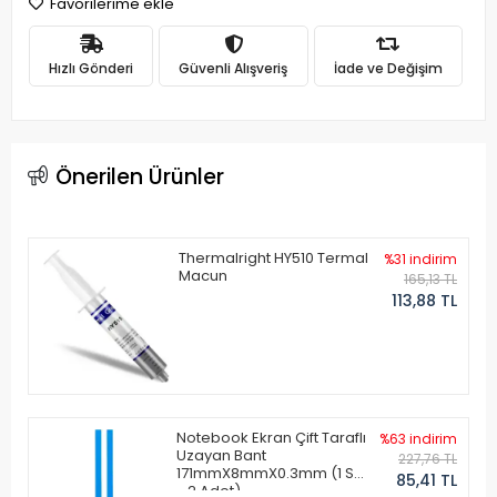
Favorilerime ekle
Hızlı Gönderi
Güvenli Alışveriş
İade ve Değişim
Önerilen Ürünler
Thermalright HY510 Termal
%31 indirim
Macun
165,13 TL
113,88 TL
Notebook Ekran Çift Taraflı
%63 indirim
Uzayan Bant
227,76 TL
171mmX8mmX0.3mm (1 Set
85,41 TL
- 2 Adet)