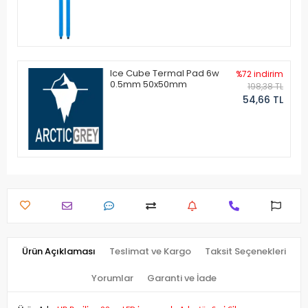
Ice Cube Termal Pad 6w
%72 indirim
0.5mm 50x50mm
198,38 TL
54,66 TL
Ürün Açıklaması
Teslimat ve Kargo
Taksit Seçenekleri
Yorumlar
Garanti ve İade