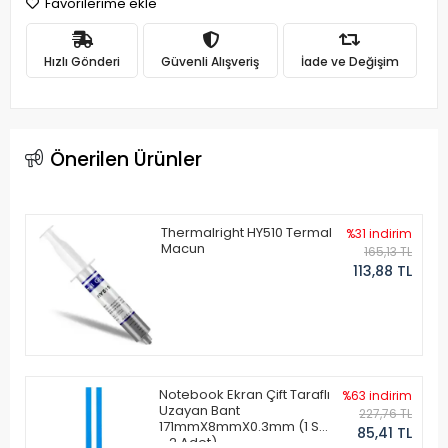
Favorilerime ekle
Hızlı Gönderi
Güvenli Alışveriş
İade ve Değişim
Önerilen Ürünler
Thermalright HY510 Termal
%31 indirim
Macun
165,13 TL
113,88 TL
Notebook Ekran Çift Taraflı
%63 indirim
Uzayan Bant
227,76 TL
171mmX8mmX0.3mm (1 Set
85,41 TL
- 2 Adet)