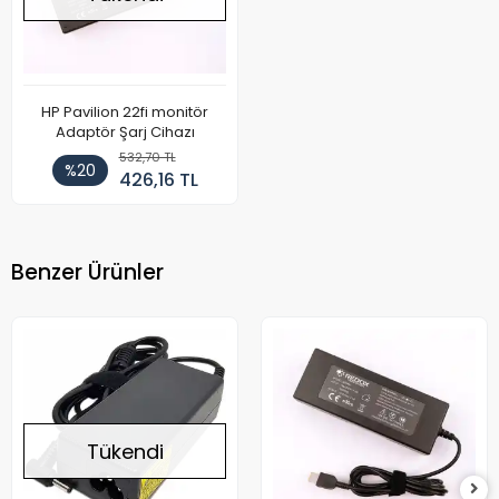
HP Pavilion 22fi monitör
Adaptör Şarj Cihazı
532,70 TL
%20
426,16 TL
Benzer Ürünler
Tükendi