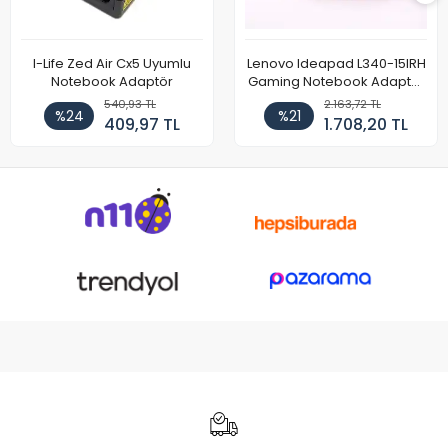
I-Life Zed Air Cx5 Uyumlu
Lenovo Ideapad L340-15IRH
Notebook Adaptör
Gaming Notebook Adaptör
Cihazı Şarj Aleti (150W)
540,93 TL
2.163,72 TL
%24
%21
409,97 TL
1.708,20 TL