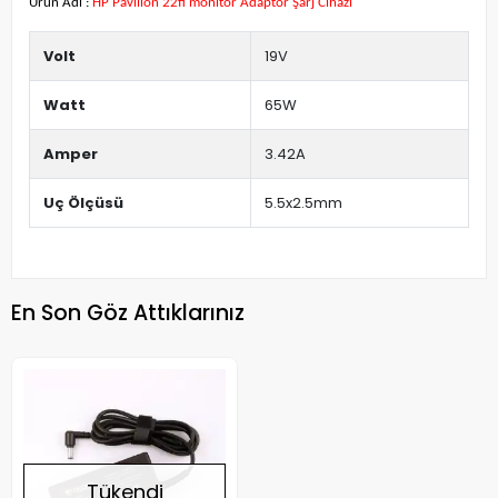
Ürün Adı :
HP Pavilion 22fi monitör Adaptör Şarj Cihazı
Volt
19V
Watt
65W
Amper
3.42A
Uç Ölçüsü
5.5x2.5mm
En Son Göz Attıklarınız
Tükendi