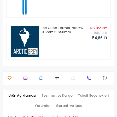
Ice Cube Termal Pad 6w
%72 indirim
0.5mm 50x50mm
198,38 TL
54,66 TL
Ürün Açıklaması
Teslimat ve Kargo
Taksit Seçenekleri
Yorumlar
Garanti ve İade