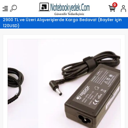
0
2900 TL ve Üzeri Alışverişlerde Kargo Bedava! (Bayiler için
120USD)