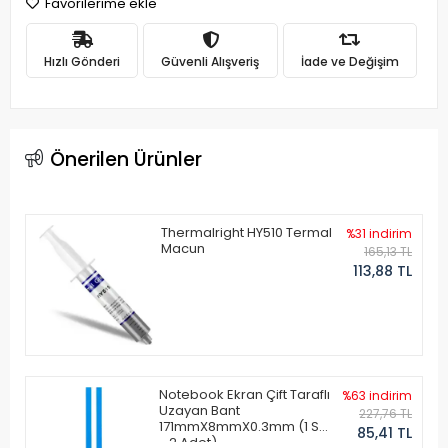
Favorilerime ekle
Hızlı Gönderi
Güvenli Alışveriş
İade ve Değişim
Önerilen Ürünler
Thermalright HY510 Termal
%31 indirim
Macun
165,13 TL
113,88 TL
Notebook Ekran Çift Taraflı
%63 indirim
Uzayan Bant
227,76 TL
171mmX8mmX0.3mm (1 Set
85,41 TL
- 2 Adet)