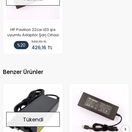
HP Pavilion 22cw LED ips
uyumlu Adaptör Şarj Cihazı
532,70 TL
%20
426,16 TL
Benzer Ürünler
Tükendi