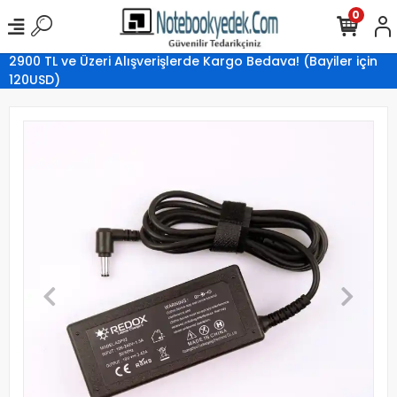
0
2900 TL ve Üzeri Alışverişlerde Kargo Bedava! (Bayiler için
120USD)