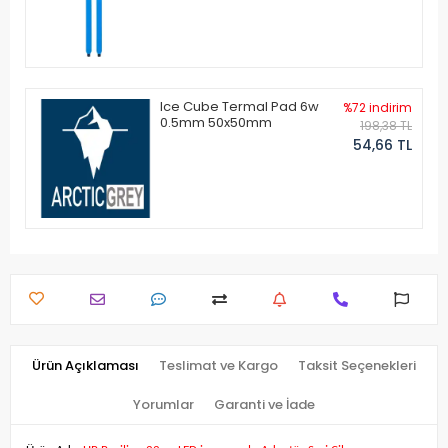
Ice Cube Termal Pad 6w
%72 indirim
0.5mm 50x50mm
198,38 TL
54,66 TL
Ürün Açıklaması
Teslimat ve Kargo
Taksit Seçenekleri
Yorumlar
Garanti ve İade