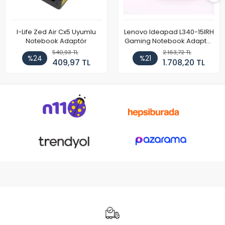
I-Life Zed Air Cx5 Uyumlu
Lenovo Ideapad L340-15IRH
Notebook Adaptör
Gaming Notebook Adaptör
Cihazı Şarj Aleti (150W)
540,93 TL
2.163,72 TL
%24
%21
409,97 TL
1.708,20 TL