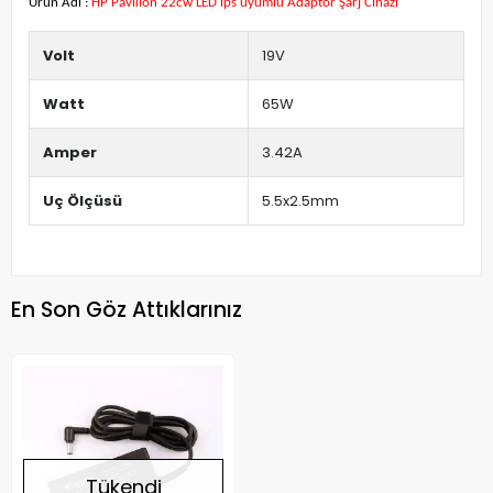
Ürün Adı :
HP Pavilion 22cw LED ips uyumlu Adaptör Şarj Cihazı
Volt
19V
Watt
65W
Amper
3.42A
Uç Ölçüsü
5.5x2.5mm
En Son Göz Attıklarınız
Tükendi