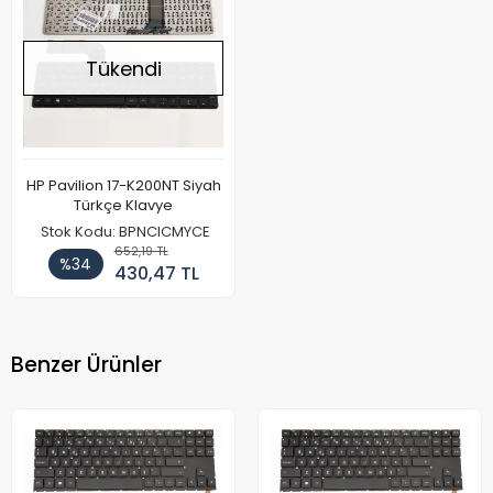
Tükendi
HP Pavilion 17-K200NT Siyah
Türkçe Klavye
Stok Kodu: BPNCICMYCE
652,19 TL
%34
430,47 TL
Benzer Ürünler