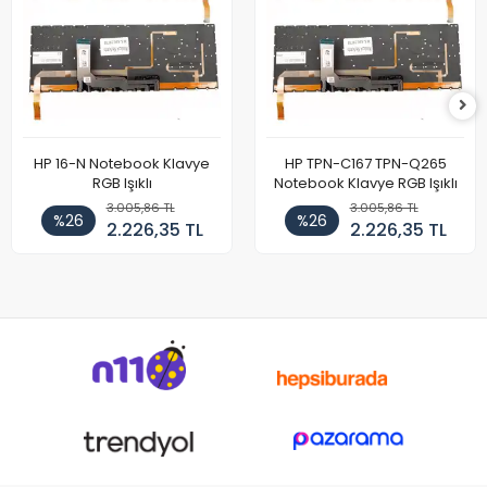
HP 16-N Notebook Klavye
HP TPN-C167 TPN-Q265
RGB Işıklı
Notebook Klavye RGB Işıklı
3.005,86 TL
3.005,86 TL
%26
%26
2.226,35 TL
2.226,35 TL