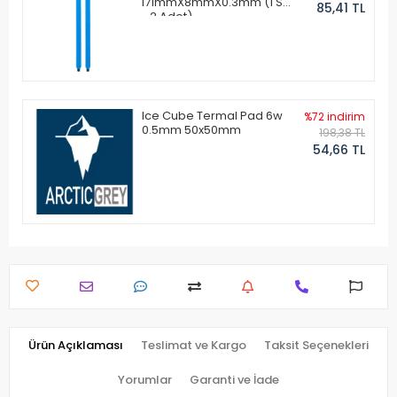
171mmX8mmX0.3mm (1 Set
85,41 TL
- 2 Adet)
Ice Cube Termal Pad 6w
%72 indirim
0.5mm 50x50mm
198,38 TL
54,66 TL
Ürün Açıklaması
Teslimat ve Kargo
Taksit Seçenekleri
Yorumlar
Garanti ve İade