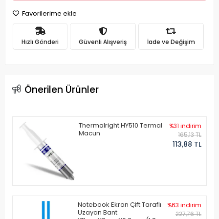
Favorilerime ekle
Hızlı Gönderi
Güvenli Alışveriş
İade ve Değişim
Önerilen Ürünler
Thermalright HY510 Termal
%31 indirim
Macun
165,13 TL
113,88 TL
Notebook Ekran Çift Taraflı
%63 indirim
Uzayan Bant
227,76 TL