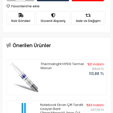
Favorilerime ekle
Hızlı Gönderi
Güvenli Alışveriş
İade ve Değişim
Önerilen Ürünler
Thermalright HY510 Termal
%31 indirim
Macun
165,13 TL
113,88 TL
Notebook Ekran Çift Taraflı
%63 indirim
Uzayan Bant
227,76 TL
171mmX8mmX0.3mm (1 Set