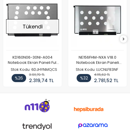
Tükendi
KD160N06-30NI-A004
NE156FHM-NXA V18.0
Notebook Ekran Paneli Full
Notebook Ekran Paneli
HD
144Hz
Stok Kodu: 6DJHYNMQCS
Stok Kodu: LUCNLF83NF
3.131,70 TL
4.115,62 TL
%26
%32
2.319,74 TL
2.781,52 TL