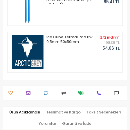
85,41 TL
- 2 Adet)
Ice Cube Termal Pad 6w
%72 indirim
0.5mm 50x50mm
198,38 TL
54,66 TL
Ürün Açıklaması
Teslimat ve Kargo
Taksit Seçenekleri
Yorumlar
Garanti ve İade