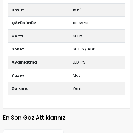
Boyut
15.6''
Çözünürlük
1366x768
Hertz
60Hz
Soket
30 Pin / eDP
Aydınlatma
LED IPS
Yüzey
Mat
Durumu
Yeni
En Son Göz Attıklarınız