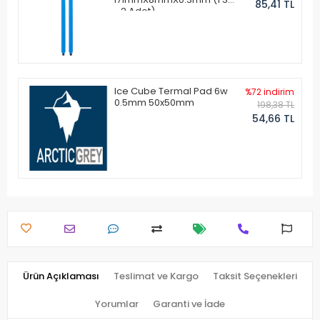
85,41 TL
- 2 Adet)
Ice Cube Termal Pad 6w
%72 indirim
0.5mm 50x50mm
198,38 TL
54,66 TL
Ürün Açıklaması
Teslimat ve Kargo
Taksit Seçenekleri
Yorumlar
Garanti ve İade