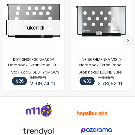
Tükendi
KD160N06-30NI-A004
NE156FHM-NXA V18.0
Notebook Ekran Paneli Full
Notebook Ekran Paneli
HD
144Hz
Stok Kodu: 6DJHYNMQCS
Stok Kodu: LUCNLF83NF
3.131,70 TL
4.115,62 TL
%26
%32
2.319,74 TL
2.781,52 TL