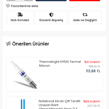
Favorilerime ekle
Hızlı Gönderi
Güvenli Alışveriş
İade ve Değişim
Önerilen Ürünler
Thermalright HY510 Termal
%31 indirim
Macun
165,13 TL
113,88 TL
Notebook Ekran Çift Taraflı
%63 indirim
Uzayan Bant
227,76 TL
171mmX8mmX0.3mm (1 Set