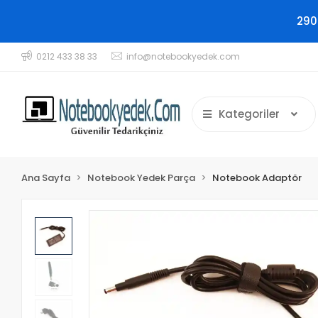
290
0212 433 38 33
info@notebookyedek.com
Kategoriler
Ana Sayfa
Notebook Yedek Parça
Notebook Adaptör