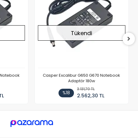
Tükendi
 Notebook
Casper Excalibur G650 G670 Notebook
Adaptör 180w
3.131,70 TL
%18
TL
2.562,30 TL