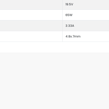
19.5V
65W
3.33A
4.8x.7mm