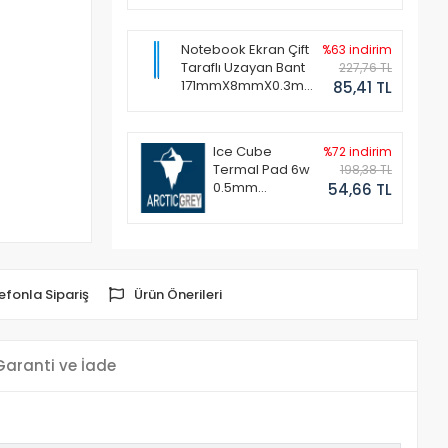
Notebook Ekran Çift
%63 indirim
Taraflı Uzayan Bant
227,76 TL
171mmX8mmX0.3mm
85,41 TL
(1 Set - 2 Adet)
Ice Cube
%72 indirim
Termal Pad 6w
198,38 TL
0.5mm
54,66 TL
50x50mm
efonla Sipariş
Ürün Önerileri
Garanti ve İade