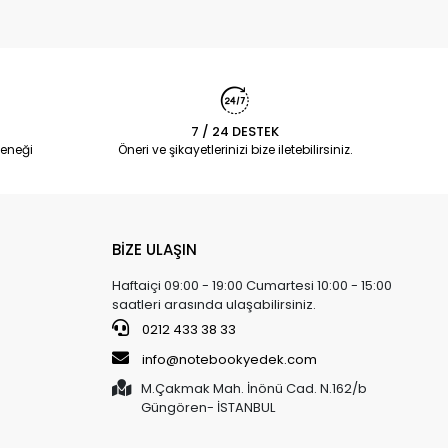
7 / 24 DESTEK
eneği
Öneri ve şikayetlerinizi bize iletebilirsiniz.
BİZE ULAŞIN
Haftaiçi 09:00 - 19:00 Cumartesi 10:00 - 15:00
saatleri arasında ulaşabilirsiniz.
0212 433 38 33
info@notebookyedek.com
M.Çakmak Mah. İnönü Cad. N.162/b
Güngören- İSTANBUL