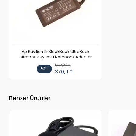
Hp Pavilion 15 SleekBook UltraBook
Ultrabook uyumlu Notebook Adaptör
538,91 TL
%31
370,11 TL
Benzer Ürünler
Stokta Yok