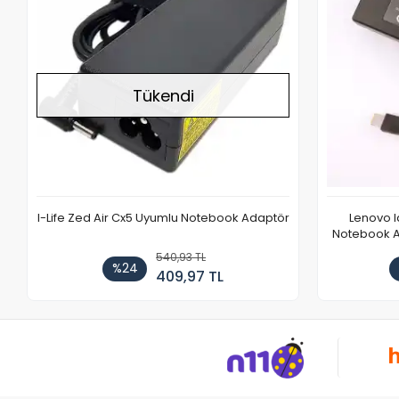
Tükendi
I-Life Zed Air Cx5 Uyumlu Notebook Adaptör
Lenovo 
Notebook Ad
540,93 TL
%24
409,97 TL