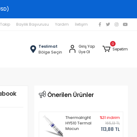
USD)
 Takip
Bayilik Başvurusu
Yardım
İletişim
0
Teslimat
Giriş Yap
Sepetim
Bölge Seçin
Üye Ol
rabook
Önerilen Ürünler
Thermalright
%31 indirim
HY510 Termal
165,13 TL
Macun
113,88 TL