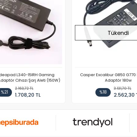
Tükendi
Ideapad L340-15IRH Gaming
Casper Excalibur G850 G770
aptör Cihazı Şarj Aleti (150W)
Adaptör 180w
2.163,72 TL
3.131,70 TL
%21
%18
1.708,20 TL
2.562,30 