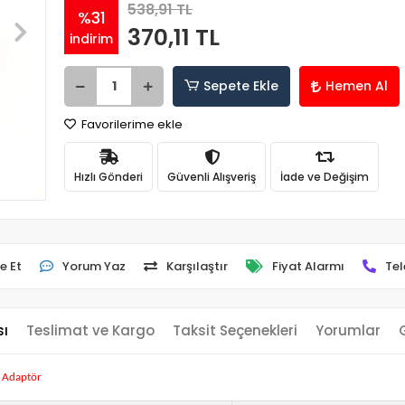
538,91 TL
%31
370,11 TL
indirim
Sepete Ekle
Hemen Al
Favorilerime ekle
Hızlı Gönderi
Güvenli Alışveriş
İade ve Değişim
e Et
Yorum Yaz
Karşılaştır
Fiyat Alarmı
Tel
sı
Teslimat ve Kargo
Taksit Seçenekleri
Yorumlar
 Adaptör