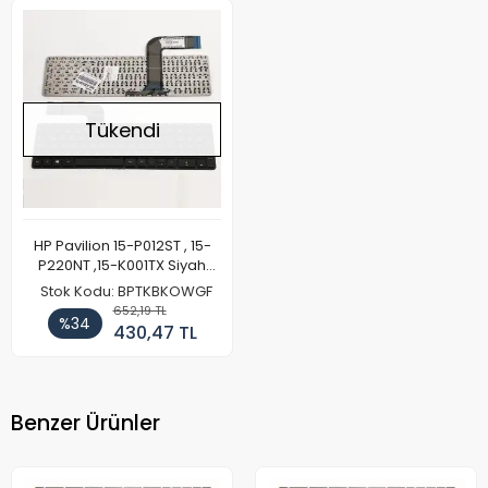
Tükendi
HP Pavilion 15-P012ST , 15-
P220NT ,15-K001TX Siyah
Türkçe Klavye
Stok Kodu: BPTKBKOWGF
652,19 TL
%34
430,47 TL
Benzer Ürünler