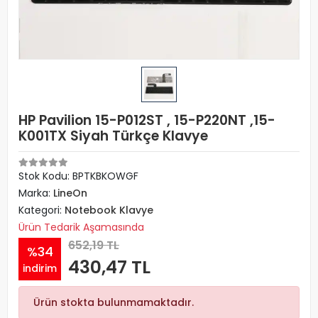
HP Pavilion 15-P012ST , 15-P220NT ,15-
K001TX Siyah Türkçe Klavye
Stok Kodu: BPTKBKOWGF
Marka:
LineOn
Kategori:
Notebook Klavye
Ürün Tedarik Aşamasında
652,19 TL
%34
430,47 TL
indirim
Ürün stokta bulunmamaktadır.