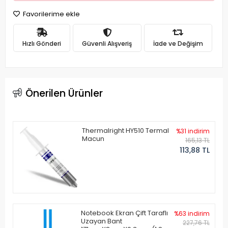
Favorilerime ekle
Hızlı Gönderi
Güvenli Alışveriş
İade ve Değişim
Önerilen Ürünler
Thermalright HY510 Termal
%31 indirim
Macun
165,13 TL
113,88 TL
Notebook Ekran Çift Taraflı
%63 indirim
Uzayan Bant
227,76 TL