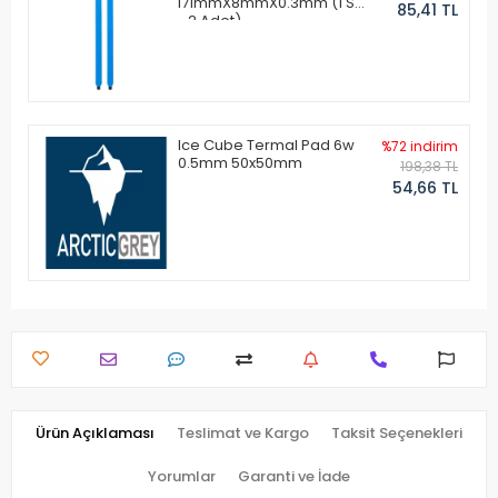
171mmX8mmX0.3mm (1 Set
85,41 TL
- 2 Adet)
Ice Cube Termal Pad 6w
%72 indirim
0.5mm 50x50mm
198,38 TL
54,66 TL
Ürün Açıklaması
Teslimat ve Kargo
Taksit Seçenekleri
Yorumlar
Garanti ve İade