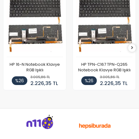
HP 16-N Notebook Klavye
HP TPN-C167 TPN-Q265
RGB Işıklı
Notebook Klavye RGB Işıklı
3.005,86 TL
3.005,86 TL
%26
%26
2.226,35 TL
2.226,35 TL