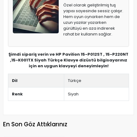
Özel olarak geliştirilmiş tuş
yapısı sayesinde sessiz çalışır.
Hem oyun oynarken hem de
uzun yazılar yazarken
gürültüyü en aza indirerek
rahat bir kullanım sağlar.
Şimdi sipariş verin ve HP Pavilion 15-P012ST , 15-P220NT
,15-K001TX Siyah Türkçe Klavye dizüstü bilgisayarınız
için en uygun klavyeyi deneyimleyin!
Dil
Türkçe
Renk
Siyah
En Son Göz Attıklarınız