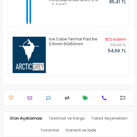
85,41 TL
- 2 Adet)
Ice Cube Termal Pad 6w
%72 indirim
0.5mm 50x50mm
198,38 TL
54,66 TL
Ürün Açıklaması
Teslimat ve Kargo
Taksit Seçenekleri
Yorumlar
Garanti ve İade