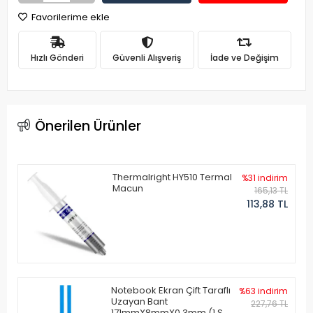
Favorilerime ekle
Hızlı Gönderi
Güvenli Alışveriş
İade ve Değişim
Önerilen Ürünler
Thermalright HY510 Termal
%31 indirim
Macun
165,13 TL
113,88 TL
Notebook Ekran Çift Taraflı
%63 indirim
Uzayan Bant
227,76 TL
171mmX8mmX0.3mm (1 Set