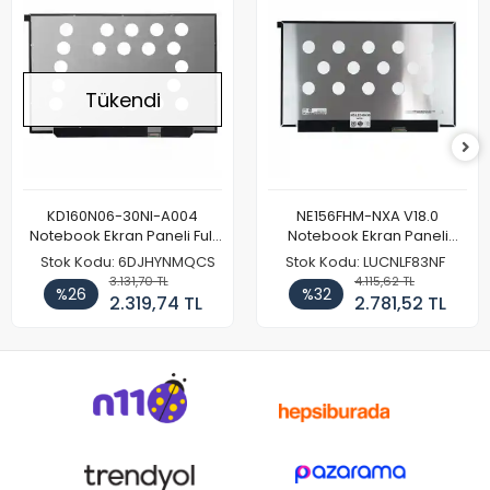
Tükendi
KD160N06-30NI-A004
NE156FHM-NXA V18.0
Notebook Ekran Paneli Full
Notebook Ekran Paneli
HD
144Hz
Stok Kodu: 6DJHYNMQCS
Stok Kodu: LUCNLF83NF
3.131,70 TL
4.115,62 TL
%26
%32
2.319,74 TL
2.781,52 TL