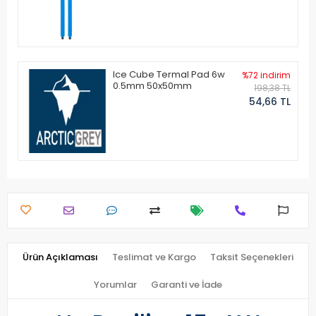
Ice Cube Termal Pad 6w
%72 indirim
0.5mm 50x50mm
198,38 TL
54,66 TL
Ürün Açıklaması
Teslimat ve Kargo
Taksit Seçenekleri
Yorumlar
Garanti ve İade