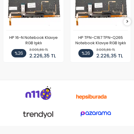
HP 16-N Notebook Klavye
HP TPN-C167 TPN-Q265
RGB Işıklı
Notebook Klavye RGB Işıklı
3.005,86 TL
3.005,86 TL
%26
%26
2.226,35 TL
2.226,35 TL