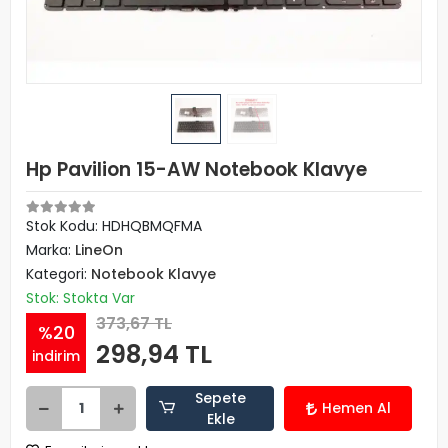
Hp Pavilion 15-AW Notebook Klavye
Stok Kodu: HDHQBMQFMA
Marka:
LineOn
Kategori:
Notebook Klavye
Stok: Stokta Var
373,67 TL
%20
298,94 TL
indirim
Sepete
Hemen Al
Ekle