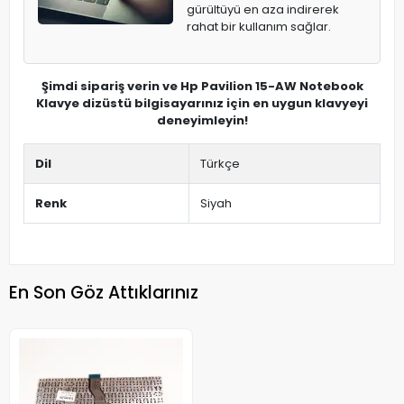
gürültüyü en aza indirerek
rahat bir kullanım sağlar.
Şimdi sipariş verin ve Hp Pavilion 15-AW Notebook
Klavye dizüstü bilgisayarınız için en uygun klavyeyi
deneyimleyin!
Dil
Türkçe
Renk
Siyah
En Son Göz Attıklarınız