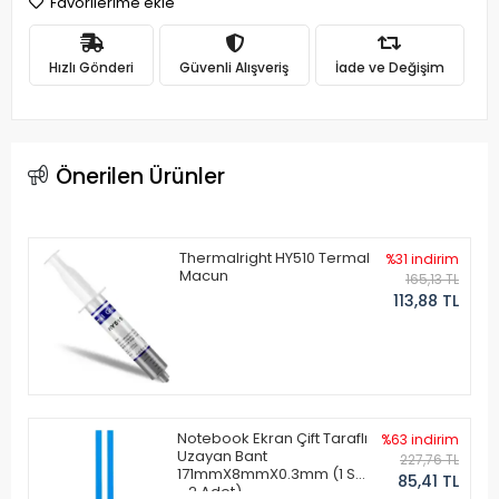
Favorilerime ekle
Hızlı Gönderi
Güvenli Alışveriş
İade ve Değişim
Önerilen Ürünler
Thermalright HY510 Termal
%31 indirim
Macun
165,13 TL
113,88 TL
Notebook Ekran Çift Taraflı
%63 indirim
Uzayan Bant
227,76 TL
171mmX8mmX0.3mm (1 Set
85,41 TL
- 2 Adet)