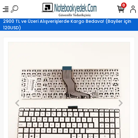
0
2900 TL ve Üzeri Alışverişlerde Kargo Bedava! (Bayiler için
120USD)