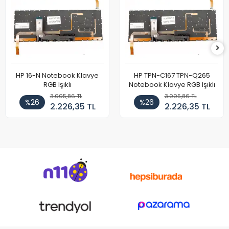
HP 16-N Notebook Klavye
HP TPN-C167 TPN-Q265
RGB Işıklı
Notebook Klavye RGB Işıklı
3.005,86 TL
3.005,86 TL
%26
%26
2.226,35 TL
2.226,35 TL