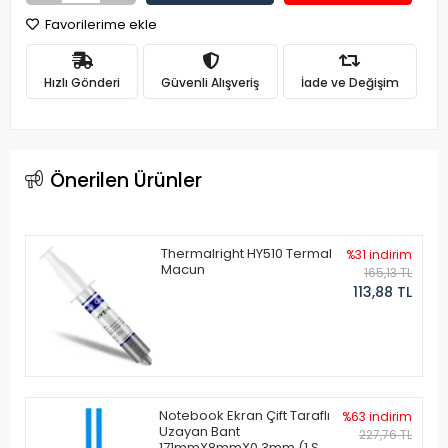
Favorilerime ekle
Hızlı Gönderi
Güvenli Alışveriş
İade ve Değişim
Önerilen Ürünler
Thermalright HY510 Termal
%31 indirim
Macun
165,13 TL
113,88 TL
Notebook Ekran Çift Taraflı
%63 indirim
Uzayan Bant
227,76 TL
171mmX8mmX0.3mm (1 Set