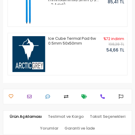
85,41 TL
- 2 Adet)
Ice Cube Termal Pad 6w
%72 indirim
0.5mm 50x50mm
198,38 TL
54,66 TL
Ürün Açıklaması
Teslimat ve Kargo
Taksit Seçenekleri
Yorumlar
Garanti ve İade