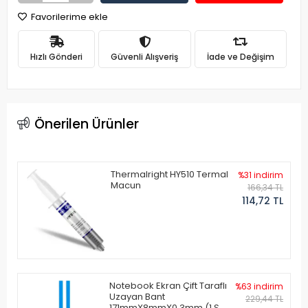
Favorilerime ekle
Hızlı Gönderi
Güvenli Alışveriş
İade ve Değişim
Önerilen Ürünler
Thermalright HY510 Termal
%31 indirim
Macun
166,34 TL
114,72 TL
Notebook Ekran Çift Taraflı
%63 indirim
Uzayan Bant
229,44 TL
171mmX8mmX0.3mm (1 Set