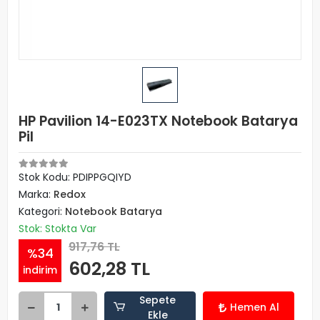
HP Pavilion 14-E023TX Notebook Batarya
Pil
Stok Kodu: PDIPPGQIYD
Marka:
Redox
Kategori:
Notebook Batarya
Stok: Stokta Var
917,76 TL
%34
602,28 TL
indirim
Sepete
Hemen Al
Ekle