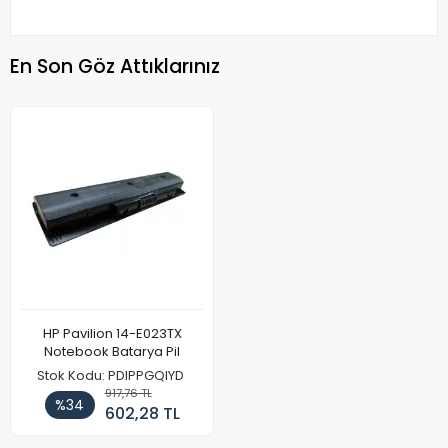
En Son Göz Attıklarınız
HP Pavilion 14-E023TX
Notebook Batarya Pil
Stok Kodu: PDIPPGQIYD
917,76 TL
%34
602,28 TL