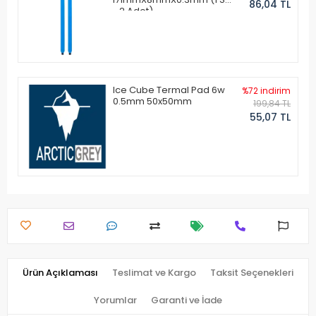
86,04 TL
- 2 Adet)
Ice Cube Termal Pad 6w
%72 indirim
0.5mm 50x50mm
199,84 TL
55,07 TL
Ürün Açıklaması
Teslimat ve Kargo
Taksit Seçenekleri
Yorumlar
Garanti ve İade