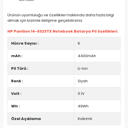
Ürünün uyumluluğu ve özellikleri hakkında daha fazla bilgi
almak için bizimle iletişime geçebilirsiniz.
HP Pavilion 14-E023TX Notebook Batarya Pil özellikleri:
Hücre Sayısı :
6
mAh :
4400mAh
Pil Türü :
Li-Ion
Renk :
Siyah
Volt :
11.1V
Wh :
49Wh
Özel Açıklama
İndirimli