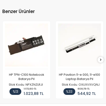
Benzer Ürünler
HP TPN-C100 Notebook
HP Pavilion 11-e 000, 11-e100
Batarya Pil
Laptop Batarya Pil
Stok Kodu: NPXZNZLRJI
Stok Kodu: OXUXVXVQNJ
1.172,80 TL
808,78 TL
%13
%33
1.023,88 TL
544,92 TL