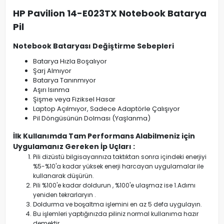
HP Pavilion 14-E023TX Notebook Batarya
Pil
Notebook Bataryası Değiştirme Sebepleri
Batarya Hızla Boşalıyor
Şarj Almıyor
Batarya Tanınmıyor
Aşırı Isınma
Şişme veya Fiziksel Hasar
Laptop Açılmıyor, Sadece Adaptörle Çalışıyor
Pil Döngüsünün Dolması (Yaşlanma)
İlk Kullanımda Tam Performans Alabilmeniz için
Uygulamanız Gereken İp Uçları :
Pili dizüstü bilgisayarınıza taktıktan sonra içindeki enerjiyi
%5-%10'a kadar yüksek enerji harcayan uygulamalar ile
kullanarak düşürün.
Pili %100'e kadar doldurun , %100'e ulaşmaz ise 1.Adımı
yeniden tekrarlaryın .
Doldurma ve boşaltma işlemini en az 5 defa uygulayın.
Bu işlemleri yaptığınızda piliniz normal kullanıma hazır
demektir.