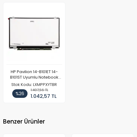
HP Pavilion 14-B101ET 14-
B101ST Uyumlu Notebook
Ekran Paneli
Stok Kodu: LXMPPXYTBR
1.407,56 TL
%26
1.042,57 TL
Benzer Ürünler