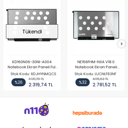
Tükendi
KD160N06-30NI-A004
NE156FHM-NXA V18.0
Notebook Ekran Paneli Full
Notebook Ekran Paneli
HD
144Hz
Stok Kodu: 6DJHYNMQCS
Stok Kodu: LUCNLF83NF
3.131,70 TL
4.115,62 TL
%26
%32
2.319,74 TL
2.781,52 TL