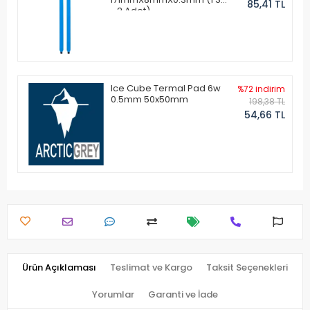
85,41 TL
- 2 Adet)
Ice Cube Termal Pad 6w
%72 indirim
0.5mm 50x50mm
198,38 TL
54,66 TL
Ürün Açıklaması
Teslimat ve Kargo
Taksit Seçenekleri
Yorumlar
Garanti ve İade