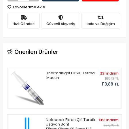
Favorilerime ekle
Hızlı Gönderi
Güvenli Alışveriş
İade ve Değişim
Önerilen Ürünler
Thermalright HY510 Termal
%31 indirim
Macun
165,13 TL
113,88 TL
Notebook Ekran Çift Taraflı
%63 indirim
Uzayan Bant
227,76 TL
171mmX8mmX0.3mm (1 Set