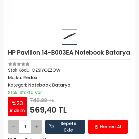
HP Pavilion 14-B003EA Notebook Batarya
Stok Kodu: OZSIYOEZOW
Marka:
Redox
Kategori:
Notebook Batarya
Stok: Stokta Var
740,22 TL
%23
569,40 TL
indirim
Sepete
Hemen Al
Ekle