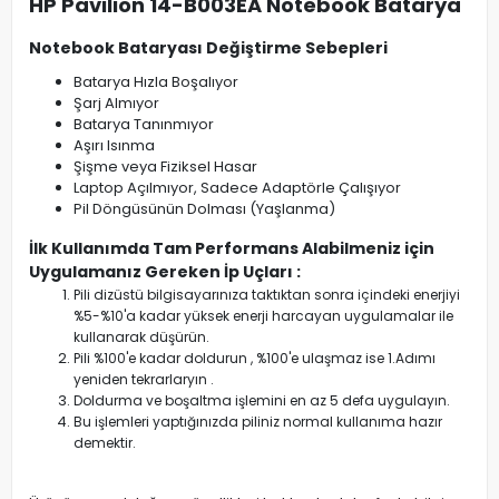
HP Pavilion 14-B003EA Notebook Batarya
Notebook Bataryası Değiştirme Sebepleri
Batarya Hızla Boşalıyor
Şarj Almıyor
Batarya Tanınmıyor
Aşırı Isınma
Şişme veya Fiziksel Hasar
Laptop Açılmıyor, Sadece Adaptörle Çalışıyor
Pil Döngüsünün Dolması (Yaşlanma)
İlk Kullanımda Tam Performans Alabilmeniz için
Uygulamanız Gereken İp Uçları :
Pili dizüstü bilgisayarınıza taktıktan sonra içindeki enerjiyi
%5-%10'a kadar yüksek enerji harcayan uygulamalar ile
kullanarak düşürün.
Pili %100'e kadar doldurun , %100'e ulaşmaz ise 1.Adımı
yeniden tekrarlaryın .
Doldurma ve boşaltma işlemini en az 5 defa uygulayın.
Bu işlemleri yaptığınızda piliniz normal kullanıma hazır
demektir.