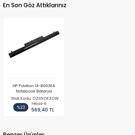
En Son Göz Attıklarınız
HP Pavilion 14-B003EA
Notebook Batarya
Stok Kodu: OZSIYOEZOW
740,22 TL
%23
569,40 TL
Benzer Ürünler