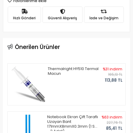
Favorilerime ekle
Hızlı Gönderi
Güvenli Alışveriş
İade ve Değişim
Önerilen Ürünler
Thermalright HY510 Termal
%31 indirim
Macun
165,13 TL
113,88 TL
Notebook Ekran Çift Taraflı
%63 indirim
Uzayan Bant
227,76 TL
171mmX8mmX0.3mm (1 Set
85,41 TL
- 2 Adet)