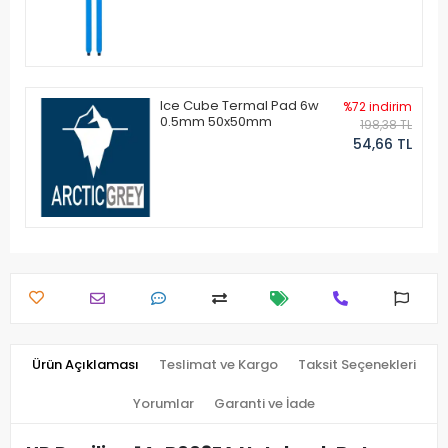
Ice Cube Termal Pad 6w
%72 indirim
0.5mm 50x50mm
198,38 TL
54,66 TL
Ürün Açıklaması
Teslimat ve Kargo
Taksit Seçenekleri
Yorumlar
Garanti ve İade