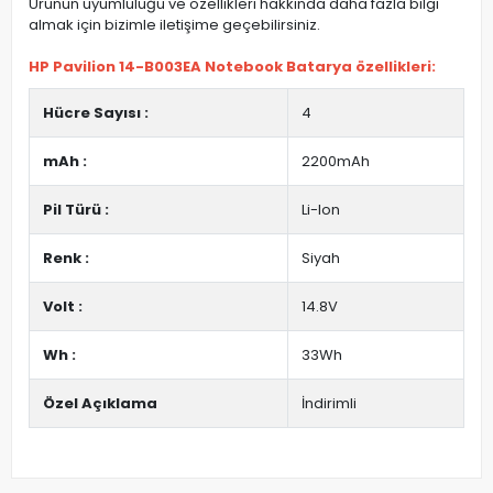
Ürünün uyumluluğu ve özellikleri hakkında daha fazla bilgi
almak için bizimle iletişime geçebilirsiniz.
HP Pavilion 14-B003EA Notebook Batarya özellikleri:
Hücre Sayısı :
4
mAh :
2200mAh
Pil Türü :
Li-Ion
Renk :
Siyah
Volt :
14.8V
Wh :
33Wh
Özel Açıklama
İndirimli