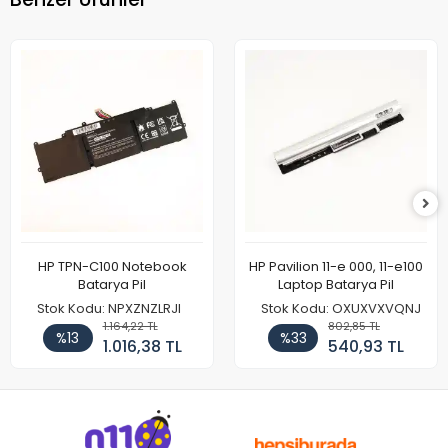
HP TPN-C100 Notebook
HP Pavilion 11-e 000, 11-e100
Batarya Pil
Laptop Batarya Pil
Stok Kodu: NPXZNZLRJI
Stok Kodu: OXUXVXVQNJ
1.164,22 TL
802,85 TL
%13
%33
1.016,38 TL
540,93 TL