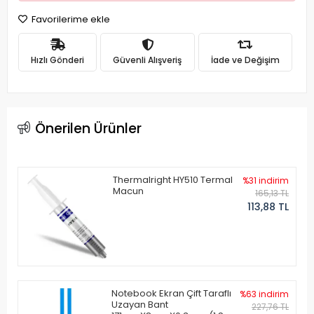
Favorilerime ekle
Hızlı Gönderi
Güvenli Alışveriş
İade ve Değişim
Önerilen Ürünler
Thermalright HY510 Termal
%31 indirim
Macun
165,13 TL
113,88 TL
Notebook Ekran Çift Taraflı
%63 indirim
Uzayan Bant
227,76 TL