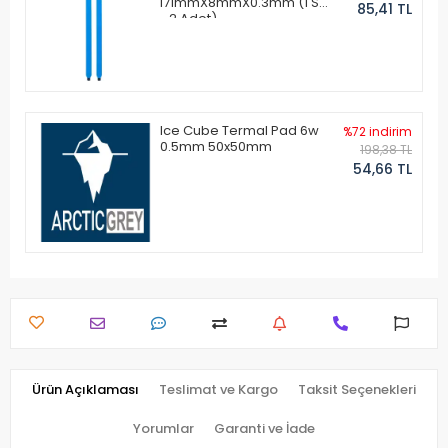
171mmX8mmX0.3mm (1 Set
85,41 TL
- 2 Adet)
Ice Cube Termal Pad 6w
%72 indirim
0.5mm 50x50mm
198,38 TL
54,66 TL
Ürün Açıklaması
Teslimat ve Kargo
Taksit Seçenekleri
Yorumlar
Garanti ve İade