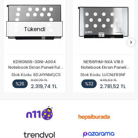
Tükendi
KD160N06-30NI-A004
NE156FHM-NXA V18.0
Notebook Ekran Paneli Full
Notebook Ekran Paneli
HD
144Hz
Stok Kodu: 6DJHYNMQCS
Stok Kodu: LUCNLF83NF
3.131,70 TL
4.115,62 TL
%26
%32
2.319,74 TL
2.781,52 TL