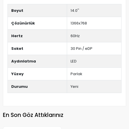
Boyut
14.0''
Çözünürlük
1366x768
Hertz
60Hz
Soket
30 Pin / eDP
Aydınlatma
LED
Yüzey
Parlak
Durumu
Yeni
En Son Göz Attıklarınız