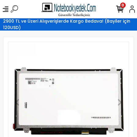
0
2900 TL ve Üzeri Alışverişlerde Kargo Bedava! (Bayiler için
120USD)