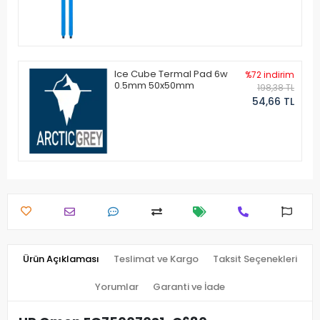
Ice Cube Termal Pad 6w
%72 indirim
0.5mm 50x50mm
198,38 TL
54,66 TL
Ürün Açıklaması
Teslimat ve Kargo
Taksit Seçenekleri
Yorumlar
Garanti ve İade