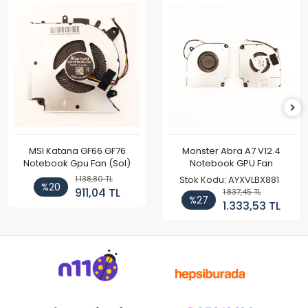
MSI Katana GF66 GF76
Monster Abra A7 V12.4
Notebook Gpu Fan (Sol)
Notebook GPU Fan
1.138,80 TL
Stok Kodu: AYXVLBX881
%20
911,04 TL
1.837,45 TL
%27
1.333,53 TL