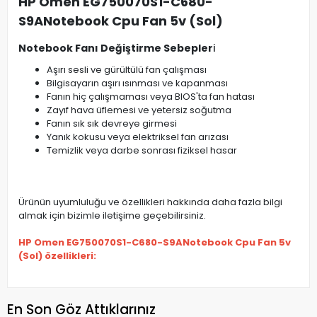
HP Omen EG750070S1-C680-
S9ANotebook Cpu Fan 5v (Sol)
Notebook Fanı Değiştirme Sebepler
i
Aşırı sesli ve gürültülü fan çalışması
Bilgisayarın aşırı ısınması ve kapanması
Fanın hiç çalışmaması veya BIOS'ta fan hatası
Zayıf hava üflemesi ve yetersiz soğutma
Fanın sık sık devreye girmesi
Yanık kokusu veya elektriksel fan arızası
Temizlik veya darbe sonrası fiziksel hasar
Ürünün uyumluluğu ve özellikleri hakkında daha fazla bilgi
almak için bizimle iletişime geçebilirsiniz.
HP Omen EG750070S1-C680-S9ANotebook Cpu Fan 5v
(Sol) özellikleri:
En Son Göz Attıklarınız