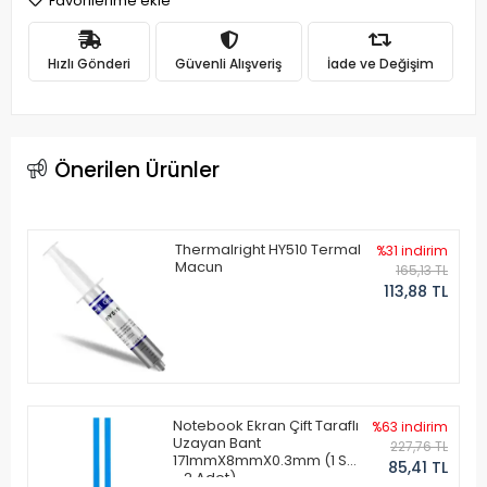
Favorilerime ekle
Hızlı Gönderi
Güvenli Alışveriş
İade ve Değişim
Önerilen Ürünler
Thermalright HY510 Termal
%31 indirim
Macun
165,13 TL
113,88 TL
Notebook Ekran Çift Taraflı
%63 indirim
Uzayan Bant
227,76 TL
171mmX8mmX0.3mm (1 Set
85,41 TL
- 2 Adet)