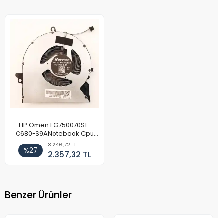
HP Omen EG750070S1-
C680-S9ANotebook Cpu
Fan 5v (Sol)
3.246,72 TL
%27
2.357,32 TL
Benzer Ürünler