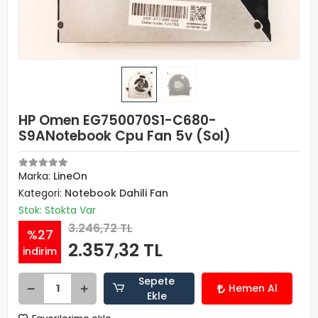
HP Omen EG750070S1-C680-
S9ANotebook Cpu Fan 5v (Sol)
Marka:
LineOn
Kategori:
Notebook Dahili Fan
Stok: Stokta Var
3.246,72 TL
%27
2.357,32 TL
indirim
Sepete
Hemen Al
Ekle