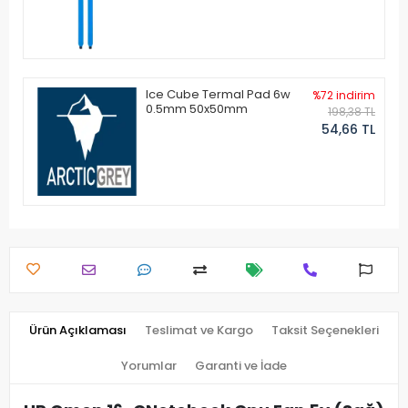
Ice Cube Termal Pad 6w
%72 indirim
0.5mm 50x50mm
198,38 TL
54,66 TL
Ürün Açıklaması
Teslimat ve Kargo
Taksit Seçenekleri
Yorumlar
Garanti ve İade