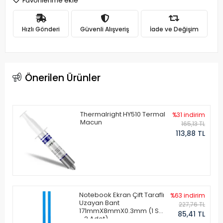
Favorilerime ekle
Hızlı Gönderi
Güvenli Alışveriş
İade ve Değişim
Önerilen Ürünler
Thermalright HY510 Termal
%31 indirim
Macun
165,13 TL
113,88 TL
Notebook Ekran Çift Taraflı
%63 indirim
Uzayan Bant
227,76 TL
171mmX8mmX0.3mm (1 Set
85,41 TL
- 2 Adet)