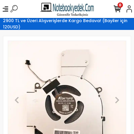
0
2900 TL ve Üzeri Alışverişlerde Kargo Bedava! (Bayiler için
120USD)