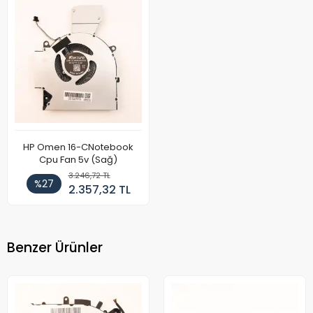
HP Omen 16-CNotebook
Cpu Fan 5v (Sağ)
3.246,72 TL
%27
2.357,32 TL
Benzer Ürünler