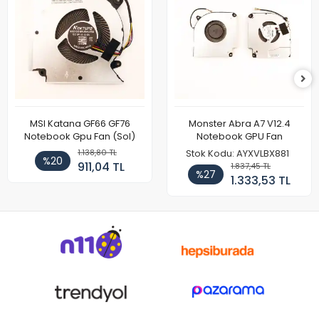
MSI Katana GF66 GF76
Monster Abra A7 V12.4
Notebook Gpu Fan (Sol)
Notebook GPU Fan
1.138,80 TL
Stok Kodu: AYXVLBX881
%20
911,04 TL
1.837,45 TL
%27
1.333,53 TL