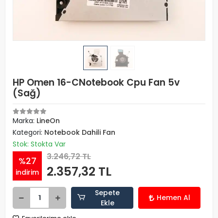
HP Omen 16-CNotebook Cpu Fan 5v
(Sağ)
Marka:
LineOn
Kategori:
Notebook Dahili Fan
Stok: Stokta Var
3.246,72 TL
%27
2.357,32 TL
indirim
Sepete
Hemen Al
Ekle