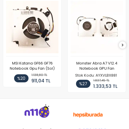
MSI Katana GF66 GF76
Monster Abra A7 V12.4
Notebook Gpu Fan (Sol)
Notebook GPU Fan
1.138,80 TL
Stok Kodu: AYXVLBX881
%20
911,04 TL
1.837,45 TL
%27
1.333,53 TL