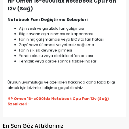
HP Omen 16-c0001dx Notebook Cpu Fan
12v (Sağ)
Notebook Fanı Değiştirme Sebepler
i
Aşırı sesli ve gürültülü fan çalışması
Bilgisayarın aşırı ısınması ve kapanması
Fanın hiç çalışmaması veya BIOS'ta fan hatası
Zayıf hava üflemesi ve yetersiz soğutma
Fanın sık sık devreye girmesi
Yanık kokusu veya elektriksel fan arızası
Temizlik veya darbe sonrası fiziksel hasar
Ürünün uyumluluğu ve özellikleri hakkında daha fazla bilgi
almak için bizimle iletişime geçebilirsiniz.
HP Omen 16-c0001dx Notebook Cpu Fan 12v (Sağ)
özellikleri:
En Son Göz Attıklarınız