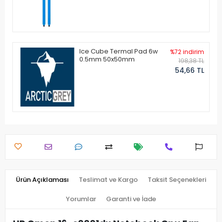
Ice Cube Termal Pad 6w
%72 indirim
0.5mm 50x50mm
198,38 TL
54,66 TL
Ürün Açıklaması
Teslimat ve Kargo
Taksit Seçenekleri
Yorumlar
Garanti ve İade