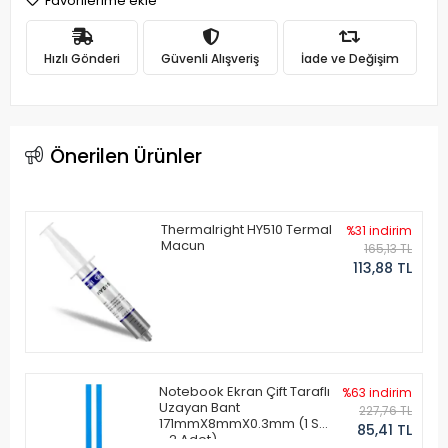
Favorilerime ekle
Hızlı Gönderi
Güvenli Alışveriş
İade ve Değişim
Önerilen Ürünler
Thermalright HY510 Termal
%31 indirim
Macun
165,13 TL
113,88 TL
Notebook Ekran Çift Taraflı
%63 indirim
Uzayan Bant
227,76 TL
171mmX8mmX0.3mm (1 Set
85,41 TL
- 2 Adet)