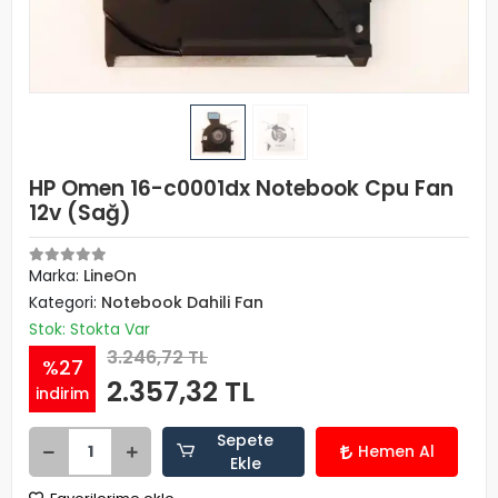
HP Omen 16-c0001dx Notebook Cpu Fan
12v (Sağ)
Marka:
LineOn
Kategori:
Notebook Dahili Fan
Stok: Stokta Var
3.246,72 TL
%27
2.357,32 TL
indirim
Sepete
Hemen Al
Ekle