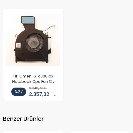
HP Omen 16-c0001dx
Notebook Cpu Fan 12v
(Sağ)
3.246,72 TL
%27
2.357,32 TL
Benzer Ürünler