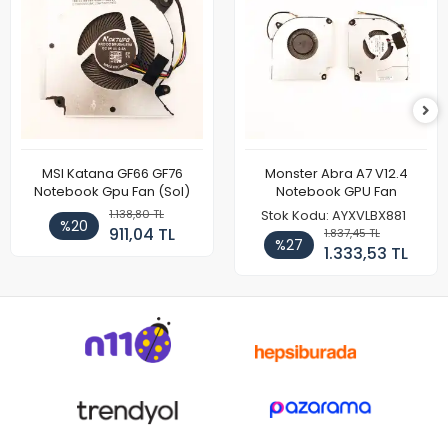
MSI Katana GF66 GF76
Monster Abra A7 V12.4
Notebook Gpu Fan (Sol)
Notebook GPU Fan
1.138,80 TL
Stok Kodu: AYXVLBX881
%20
911,04 TL
1.837,45 TL
%27
1.333,53 TL