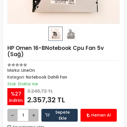
HP Omen 16-BNotebook Cpu Fan 5v
(Sağ)
Marka:
LineOn
Kategori:
Notebook Dahili Fan
Stok: Stokta Var
3.246,72 TL
%27
2.357,32 TL
indirim
Sepete
Hemen Al
Ekle