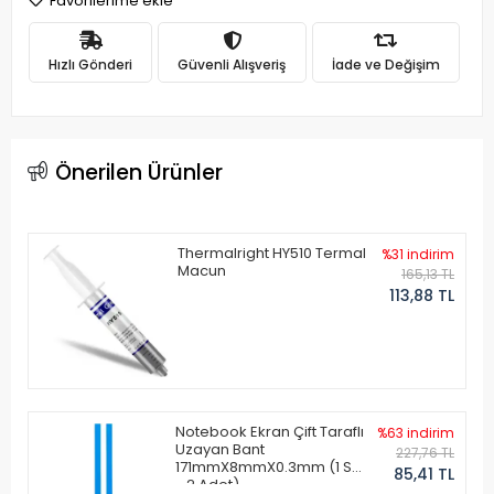
Favorilerime ekle
Hızlı Gönderi
Güvenli Alışveriş
İade ve Değişim
Önerilen Ürünler
Thermalright HY510 Termal
%31 indirim
Macun
165,13 TL
113,88 TL
Notebook Ekran Çift Taraflı
%63 indirim
Uzayan Bant
227,76 TL
171mmX8mmX0.3mm (1 Set
85,41 TL
- 2 Adet)