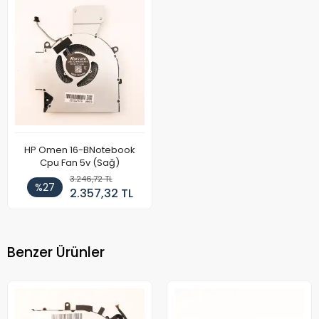
HP Omen 16-BNotebook
Cpu Fan 5v (Sağ)
3.246,72 TL
%27
2.357,32 TL
Benzer Ürünler