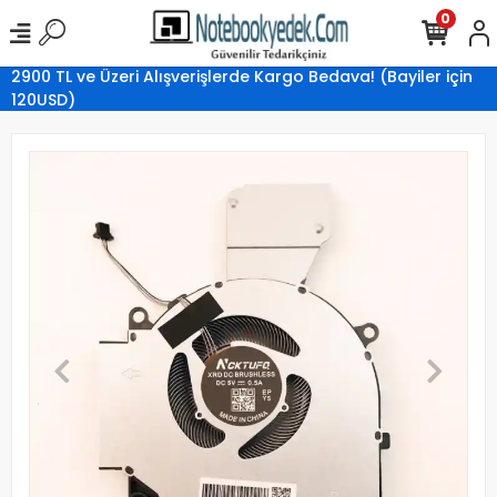
0
2900 TL ve Üzeri Alışverişlerde Kargo Bedava! (Bayiler için
120USD)