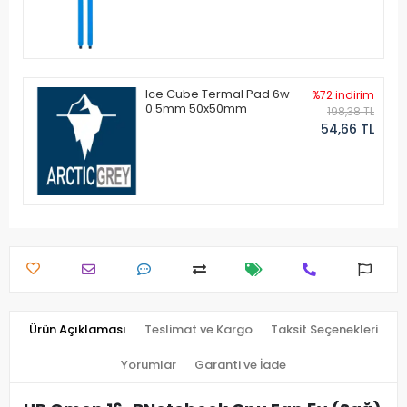
Ice Cube Termal Pad 6w
%72 indirim
0.5mm 50x50mm
198,38 TL
54,66 TL
Ürün Açıklaması
Teslimat ve Kargo
Taksit Seçenekleri
Yorumlar
Garanti ve İade