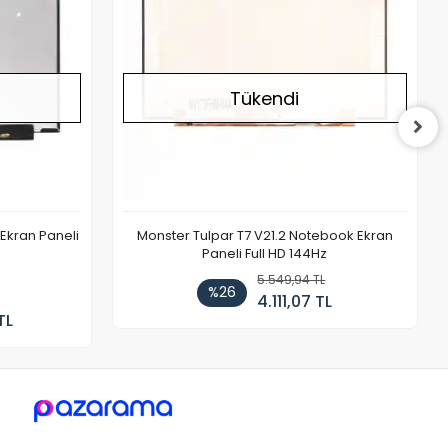
Tükendi
Ekran Paneli
Monster Tulpar T7 V21.2 Notebook Ekran
Paneli Full HD 144Hz
5.549,94 TL
%26
4.111,07 TL
TL