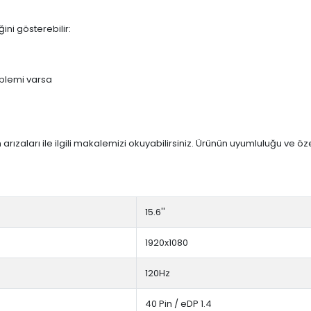
ini gösterebilir:
blemi varsa
arızaları ile ilgili makalemizi okuyabilirsiniz. Ürünün uyumluluğu ve ö
15.6''
1920x1080
120Hz
40 Pin / eDP 1.4