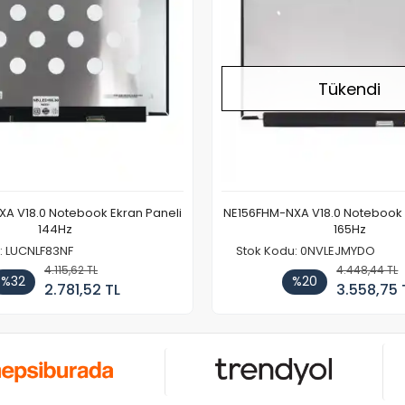
Tükendi
A V18.0 Notebook Ekran Paneli
NE156FHM-NXA V18.0 Notebook 
144Hz
165Hz
: LUCNLF83NF
Stok Kodu: 0NVLEJMYDO
4.115,62 TL
4.448,44 TL
%32
%20
2.781,52 TL
3.558,75 