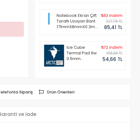
Notebook Ekran Çift
%63 indirim
Taraflı Uzayan Bant
227,76 TL
171mmX8mmX0.3mm
85,41 TL
(1 Set - 2 Adet)
Ice Cube
%72 indirim
Termal Pad 6w
198,38 TL
0.5mm
54,66 TL
50x50mm
Telefonla Sipariş
Ürün Önerileri
Garanti ve İade