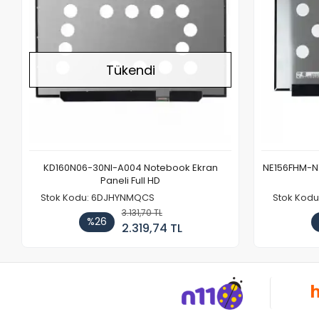
Tükendi
KD160N06-30NI-A004 Notebook Ekran
NE156FHM-NX
Paneli Full HD
Stok Kodu: 6DJHYNMQCS
Stok Kodu
3.131,70 TL
%26
2.319,74 TL