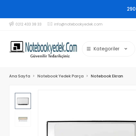
290
0212 433 38 33
info@notebookyedek.com
Kategoriler
Ana Sayfa
Notebook Yedek Parça
Notebook Ekran