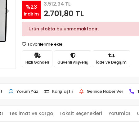
3.512,34 TL
%23
2.701,80 TL
indirim
Ürün stokta bulunmamaktadır.
Favorilerime ekle
Hızlı Gönderi
Güvenli Alışveriş
İade ve Değişim
Et
Yorum Yaz
Karşılaştır
Gelince Haber Ver
sı
Teslimat ve Kargo
Taksit Seçenekleri
Yorumlar