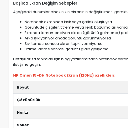
Başlıca Ekran Değişim Sebepleri
Aşağıdaki durumlar cihazınızın ekranının değiştirilmesi gerektiğ
Notebook ekranında kırık veya çatlak oluştuysa
Görüntüde çizgiler, titreme veya renk bozulmaları varsa
Ekranda tamamen siyah ekran (görüntü gelmeme) pro
Arka ışık yanıyor ancak görüntü görünmüyorsa
Sıvı teması sonucu ekran tepki vermiyorsa
Fiziksel darbe sonrası görüntü gidip geliyorsa
Detaylı arıza tanımları için blog yazılarımızdan notebook ekran 
iletişime geçin.
HP Omen 15-DH Notebook Ekran (120Hz) özellikleri:
Boyut
Çözünürlük
Hertz
Soket