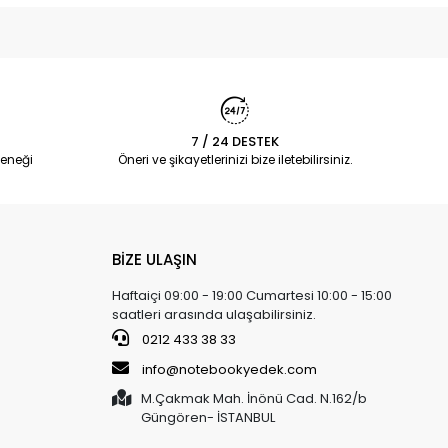
7 / 24 DESTEK
eneği
Öneri ve şikayetlerinizi bize iletebilirsiniz.
BİZE ULAŞIN
Haftaiçi 09:00 - 19:00 Cumartesi 10:00 - 15:00
saatleri arasında ulaşabilirsiniz.
0212 433 38 33
info@notebookyedek.com
M.Çakmak Mah. İnönü Cad. N.162/b
Güngören- İSTANBUL