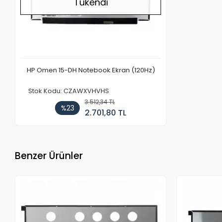
Tükendi
HP Omen 15-DH Notebook Ekran (120Hz)
Stok Kodu: CZAWXVHVHS
3.512,34 TL
%23
2.701,80 TL
Benzer Ürünler
Stokta Yok