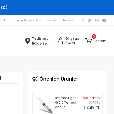
USD)
 Takip
Bayilik Başvurusu
Yardım
İletişim
0
Teslimat
Giriş Yap
Sepetim
Bölge Seçin
Üye Ol
)
Önerilen Ürünler
Thermalright
%31 indirim
HY510 Termal
165,13 TL
Macun
113,88 TL