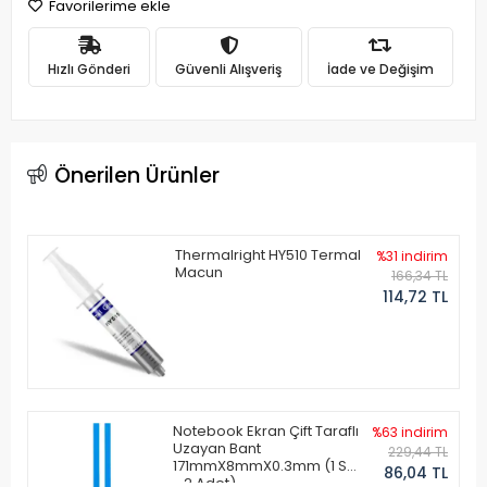
Favorilerime ekle
Hızlı Gönderi
Güvenli Alışveriş
İade ve Değişim
Önerilen Ürünler
Thermalright HY510 Termal
%31 indirim
Macun
166,34 TL
114,72 TL
Notebook Ekran Çift Taraflı
%63 indirim
Uzayan Bant
229,44 TL
171mmX8mmX0.3mm (1 Set
86,04 TL
- 2 Adet)