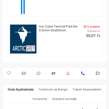
Ice Cube Termal Pad 6w
%72 indirim
0.5mm 50x50mm
199,84 TL
55,07 TL
Ürün Açıklaması
Teslimat ve Kargo
Taksit Seçenekleri
Yorumlar
Garanti ve İade