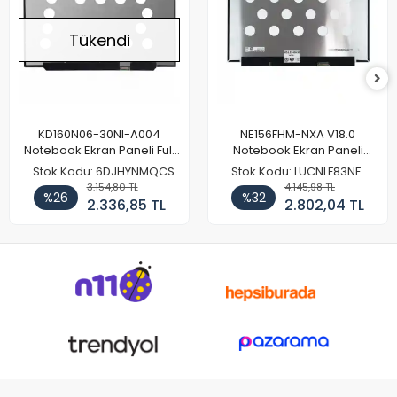
Tükendi
KD160N06-30NI-A004
NE156FHM-NXA V18.0
Notebook Ekran Paneli Full
Notebook Ekran Paneli
HD
144Hz
Stok Kodu: 6DJHYNMQCS
Stok Kodu: LUCNLF83NF
3.154,80 TL
4.145,98 TL
%26
%32
2.336,85 TL
2.802,04 TL