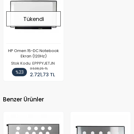
Tükendi
HP Omen 15-DC Notebook
Ekran (120Hz)
Stok Kodu: EPPPYJETJN
3.538,25 TL
%23
2.721,73 TL
Benzer Ürünler