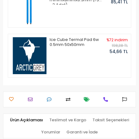
85,41 TL
- 2 Adet)
Ice Cube Termal Pad 6w
%72 indirim
0.5mm 50x50mm
198,38 TL
54,66 TL
Ürün Açıklaması
Teslimat ve Kargo
Taksit Seçenekleri
Yorumlar
Garanti ve İade