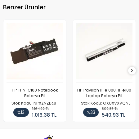
Benzer Ürünler
HP TPN-C100 Notebook
HP Pavilion 11-e 000, 11-e100
Batarya Pil
Laptop Batarya Pil
Stok Kodu: NPXZNZLRJI
Stok Kodu: OXUXVXVQNJ
1.164,22 TL
802,85 TL
%13
%33
1.016,38 TL
540,93 TL