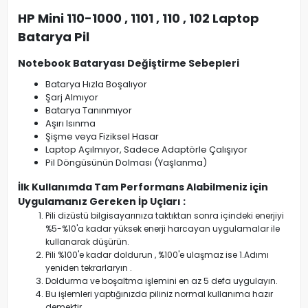
HP Mini 110-1000 , 1101 , 110 , 102 Laptop
Batarya Pil
Notebook Bataryası Değiştirme Sebepleri
Batarya Hızla Boşalıyor
Şarj Almıyor
Batarya Tanınmıyor
Aşırı Isınma
Şişme veya Fiziksel Hasar
Laptop Açılmıyor, Sadece Adaptörle Çalışıyor
Pil Döngüsünün Dolması (Yaşlanma)
İlk Kullanımda Tam Performans Alabilmeniz için
Uygulamanız Gereken İp Uçları :
Pili dizüstü bilgisayarınıza taktıktan sonra içindeki enerjiyi
%5-%10'a kadar yüksek enerji harcayan uygulamalar ile
kullanarak düşürün.
Pili %100'e kadar doldurun , %100'e ulaşmaz ise 1.Adımı
yeniden tekrarlaryın .
Doldurma ve boşaltma işlemini en az 5 defa uygulayın.
Bu işlemleri yaptığınızda piliniz normal kullanıma hazır
demektir.