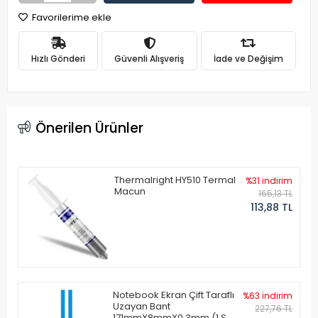
Favorilerime ekle
Hızlı Gönderi
Güvenli Alışveriş
İade ve Değişim
Önerilen Ürünler
Thermalright HY510 Termal
%31 indirim
Macun
165,13 TL
113,88 TL
Notebook Ekran Çift Taraflı
%63 indirim
Uzayan Bant
227,76 TL
171mmX8mmX0.3mm (1 Set