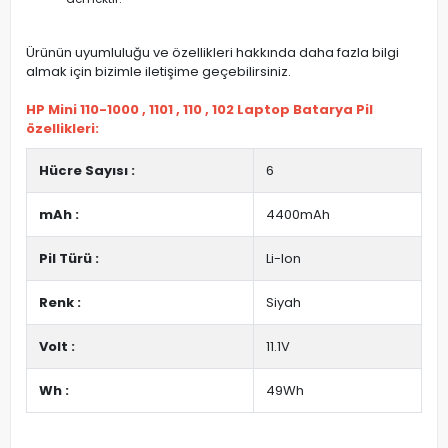
Ürünün uyumluluğu ve özellikleri hakkında daha fazla bilgi
almak için bizimle iletişime geçebilirsiniz.
HP Mini 110-1000 , 1101 , 110 , 102 Laptop Batarya Pil
özellikleri:
Hücre Sayısı :
6
mAh :
4400mAh
Pil Türü :
Li-Ion
Renk :
Siyah
Volt :
11.1V
Wh :
49Wh