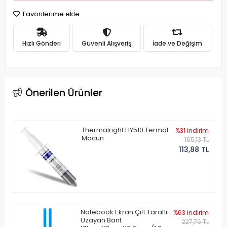
Favorilerime ekle
Hızlı Gönderi
Güvenli Alışveriş
İade ve Değişim
Önerilen Ürünler
Thermalright HY510 Termal
%31 indirim
Macun
165,13 TL
113,88 TL
Notebook Ekran Çift Taraflı
%63 indirim
Uzayan Bant
227,76 TL