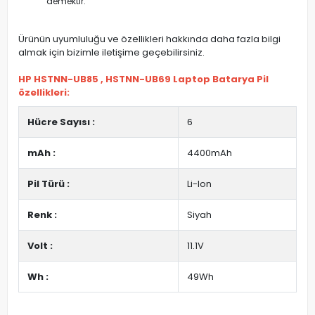
demektir.
Ürünün uyumluluğu ve özellikleri hakkında daha fazla bilgi
almak için bizimle iletişime geçebilirsiniz.
HP HSTNN-UB85 , HSTNN-UB69 Laptop Batarya Pil
özellikleri:
Hücre Sayısı :
6
mAh :
4400mAh
Pil Türü :
Li-Ion
Renk :
Siyah
Volt :
11.1V
Wh :
49Wh