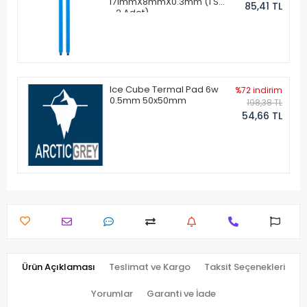
171mmX8mmX0.3mm (1 Set
85,41 TL
- 2 Adet)
Ice Cube Termal Pad 6w
%72 indirim
0.5mm 50x50mm
198,38 TL
54,66 TL
Ürün Açıklaması
Teslimat ve Kargo
Taksit Seçenekleri
Yorumlar
Garanti ve İade