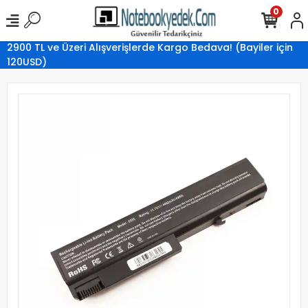
0
2900 TL ve Üzeri Alışverişlerde Kargo Bedava! (Bayiler için
120USD)