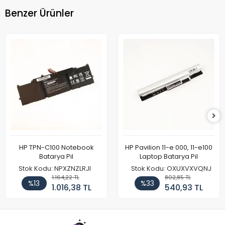
Benzer Ürünler
HP TPN-C100 Notebook
HP Pavilion 11-e 000, 11-e100
Batarya Pil
Laptop Batarya Pil
Stok Kodu: NPXZNZLRJI
Stok Kodu: OXUXVXVQNJ
1.164,22 TL
802,85 TL
%13
%33
1.016,38 TL
540,93 TL