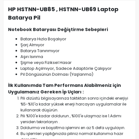
HP HSTNN-UB85 , HSTNN-UB69 Laptop
Batarya Pil
Notebook Bataryası Değiştirme Sebepleri
Batarya Hızla Boşalıyor
Şarj Almıyor
Batarya Tanınmıyor
Aşırı Isınma
Şişme veya Fiziksel Hasar
Laptop Açılmıyor, Sadece Adaptörle Çalışıyor
Pil Döngüsünün Dolması (Yaşlanma)
İlk Kullanımda Tam Performans Alabilmeniz için
Uygulamanız Gereken İp Uçları :
Pili dizüstü bilgisayarınıza taktıktan sonra içindeki enerjiyi
%5-%10'a kadar yüksek enerji harcayan uygulamalar ile
kullanarak düşürün.
Pili %100'e kadar doldurun , %100'e ulaşmaz ise 1.Adımı
yeniden tekrarlaryın .
Doldurma ve boşaltma işlemini en az 5 defa uygulayın.
Bu işlemleri yaptığınızda piliniz normal kullanıma hazır