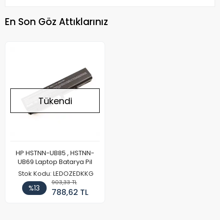
En Son Göz Attıklarınız
Tükendi
HP HSTNN-UB85 , HSTNN-
UB69 Laptop Batarya Pil
Stok Kodu: LEDOZEDKKG
903,33 TL
%13
788,62 TL