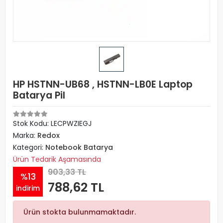
HP HSTNN-UB68 , HSTNN-LB0E Laptop
Batarya Pil
Stok Kodu: LECPWZIEGJ
Marka:
Redox
Kategori:
Notebook Batarya
Ürün Tedarik Aşamasında
903,33 TL
%13
788,62 TL
indirim
Ürün stokta bulunmamaktadır.