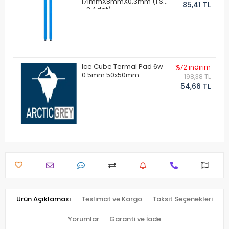
171mmX8mmX0.3mm (1 Set
85,41 TL
- 2 Adet)
Ice Cube Termal Pad 6w
%72 indirim
0.5mm 50x50mm
198,38 TL
54,66 TL
Ürün Açıklaması
Teslimat ve Kargo
Taksit Seçenekleri
Yorumlar
Garanti ve İade