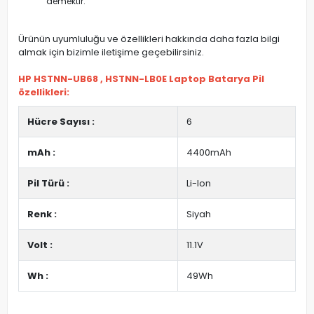
demektir.
Ürünün uyumluluğu ve özellikleri hakkında daha fazla bilgi
almak için bizimle iletişime geçebilirsiniz.
HP HSTNN-UB68 , HSTNN-LB0E Laptop Batarya Pil
özellikleri:
Hücre Sayısı :
6
mAh :
4400mAh
Pil Türü :
Li-Ion
Renk :
Siyah
Volt :
11.1V
Wh :
49Wh