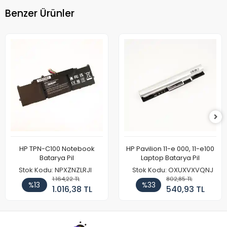
Benzer Ürünler
HP TPN-C100 Notebook
HP Pavilion 11-e 000, 11-e100
Batarya Pil
Laptop Batarya Pil
Stok Kodu: NPXZNZLRJI
Stok Kodu: OXUXVXVQNJ
1.164,22 TL
802,85 TL
%13
%33
1.016,38 TL
540,93 TL