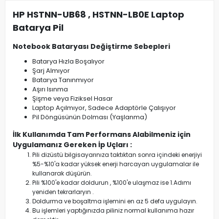
HP HSTNN-UB68 , HSTNN-LB0E Laptop
Batarya Pil
Notebook Bataryası Değiştirme Sebepleri
Batarya Hızla Boşalıyor
Şarj Almıyor
Batarya Tanınmıyor
Aşırı Isınma
Şişme veya Fiziksel Hasar
Laptop Açılmıyor, Sadece Adaptörle Çalışıyor
Pil Döngüsünün Dolması (Yaşlanma)
İlk Kullanımda Tam Performans Alabilmeniz için
Uygulamanız Gereken İp Uçları :
Pili dizüstü bilgisayarınıza taktıktan sonra içindeki enerjiyi
%5-%10'a kadar yüksek enerji harcayan uygulamalar ile
kullanarak düşürün.
Pili %100'e kadar doldurun , %100'e ulaşmaz ise 1.Adımı
yeniden tekrarlaryın .
Doldurma ve boşaltma işlemini en az 5 defa uygulayın.
Bu işlemleri yaptığınızda piliniz normal kullanıma hazır