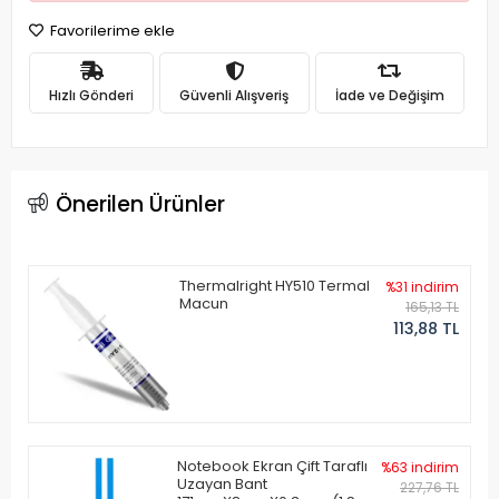
Favorilerime ekle
Hızlı Gönderi
Güvenli Alışveriş
İade ve Değişim
Önerilen Ürünler
Thermalright HY510 Termal
%31 indirim
Macun
165,13 TL
113,88 TL
Notebook Ekran Çift Taraflı
%63 indirim
Uzayan Bant
227,76 TL