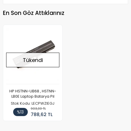
En Son Göz Attıklarınız
Tükendi
HP HSTNN-UB68 , HSTNN-
LB0E Laptop Batarya Pil
Stok Kodu: LECPWZIEGJ
903,33 TL
%13
788,62 TL