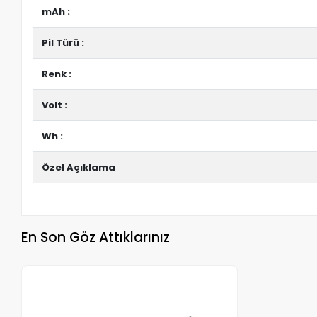
mAh :
Pil Türü :
Renk :
Volt :
Wh :
Özel Açıklama
En Son Göz Attıklarınız