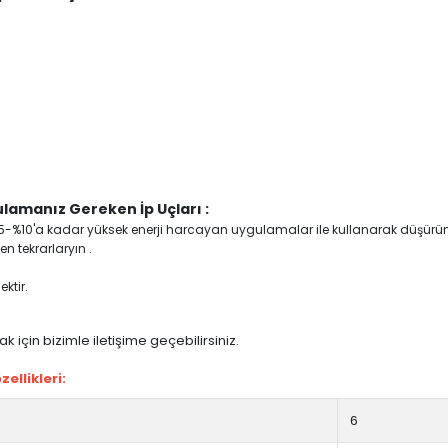
lamanız Gereken İp Uçları :
yi %5-%10'a kadar yüksek enerji harcayan uygulamalar ile kullanarak düşürü
n tekrarlaryın .
ktir.
 için bizimle iletişime geçebilirsiniz.
llikleri:
6