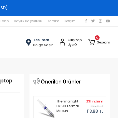
USD)
 Takip
Bayilik Başvurusu
Yardım
İletişim
0
Teslimat
Giriş Yap
Sepetim
Bölge Seçin
Üye Ol
aptop
Önerilen Ürünler
Thermalright
%31 indirim
HY510 Termal
165,13 TL
Macun
113,88 TL