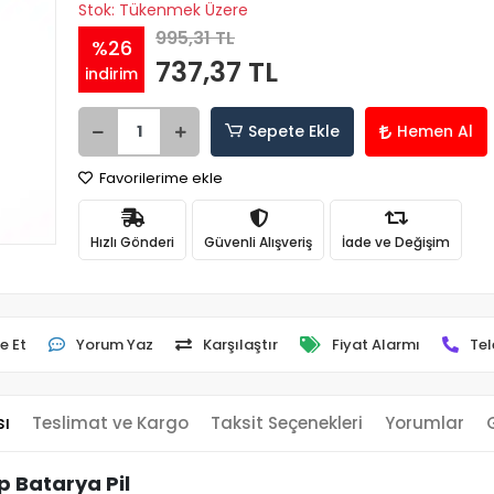
Stok: Tükenmek Üzere
995,31 TL
%26
737,37 TL
indirim
Sepete Ekle
Hemen Al
Favorilerime ekle
Hızlı Gönderi
Güvenli Alışveriş
İade ve Değişim
e Et
Yorum Yaz
Karşılaştır
Fiyat Alarmı
Tel
sı
Teslimat ve Kargo
Taksit Seçenekleri
Yorumlar
 Batarya Pil