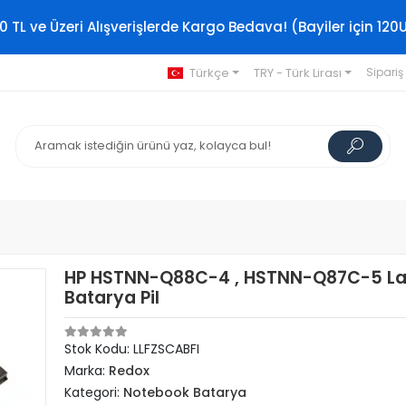
0 TL ve Üzeri Alışverişlerde Kargo Bedava! (Bayiler için 120
Türkçe
TRY - Türk Lirası
Sipariş
HP HSTNN-Q88C-4 , HSTNN-Q87C-5 L
Batarya Pil
Stok Kodu: LLFZSCABFI
Marka:
Redox
Kategori:
Notebook Batarya