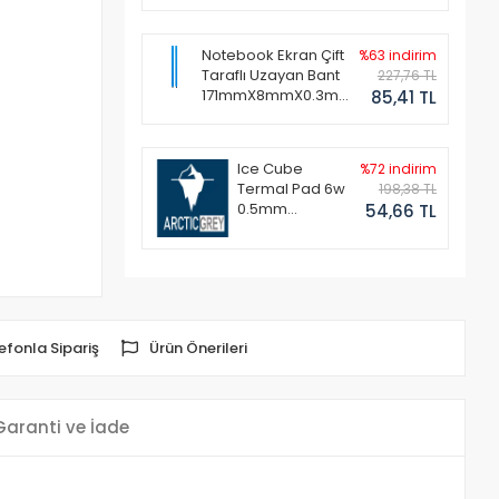
Notebook Ekran Çift
%63 indirim
Taraflı Uzayan Bant
227,76 TL
171mmX8mmX0.3mm
85,41 TL
(1 Set - 2 Adet)
Ice Cube
%72 indirim
Termal Pad 6w
198,38 TL
0.5mm
54,66 TL
50x50mm
efonla Sipariş
Ürün Önerileri
Garanti ve İade