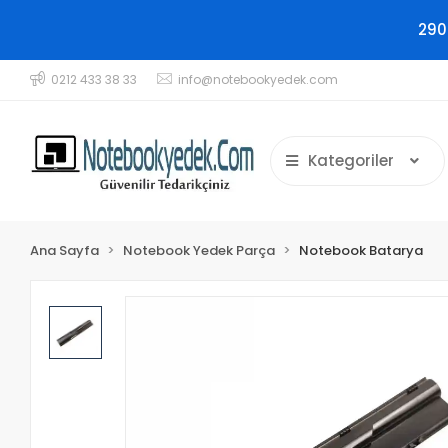
290
0212 433 38 33
info@notebookyedek.com
Kategoriler
Ana Sayfa
Notebook Yedek Parça
Notebook Batarya