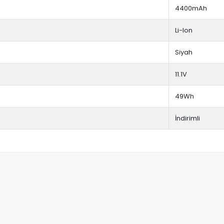
4400mAh
Li-Ion
Siyah
11.1V
49Wh
İndirimli