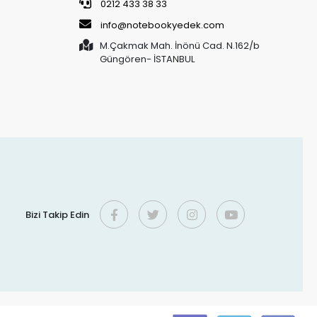
0212 433 38 33
info@notebookyedek.com
M.Çakmak Mah. İnönü Cad. N.162/b
Güngören- İSTANBUL
Bizi Takip Edin