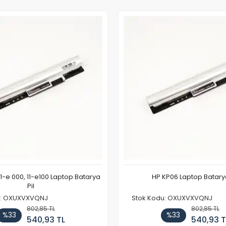
11-e 000, 11-e100 Laptop Batarya
HP KP06 Laptop Batarya
Pil
u: OXUXVXVQNJ
Stok Kodu: OXUXVXVQNJ
802,85 TL
802,85 TL
%33
%33
540,93 TL
540,93 T