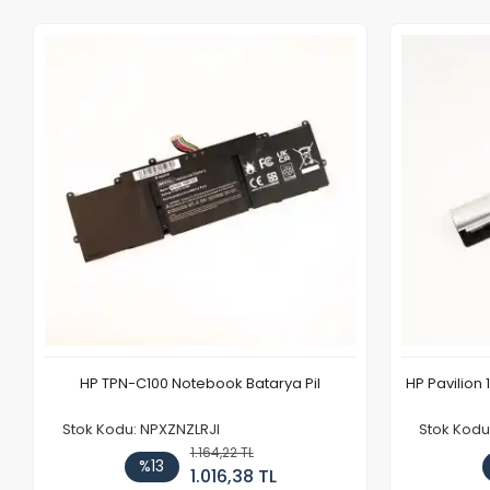
HP TPN-C100 Notebook Batarya Pil
HP Pavilion 
Stok Kodu: NPXZNZLRJI
Stok Kod
1.164,22 TL
%13
1.016,38 TL