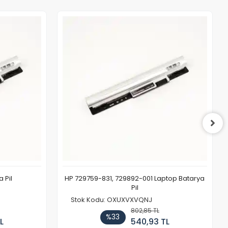
 Pil
HP 729759-831, 729892-001 Laptop Batarya
Pil
Stok Kodu: OXUXVXVQNJ
802,85 TL
%33
L
540,93 TL