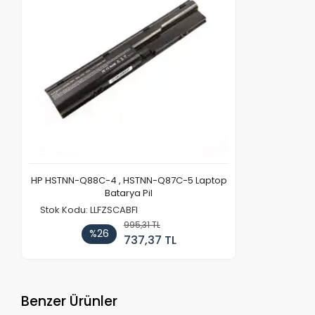
HP HSTNN-Q88C-4 , HSTNN-Q87C-5 Laptop
Batarya Pil
Stok Kodu: LLFZSCABFI
995,31 TL
%26
737,37 TL
Benzer Ürünler