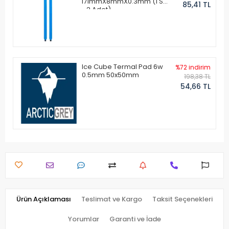
171mmX8mmX0.3mm (1 Set
85,41 TL
- 2 Adet)
Ice Cube Termal Pad 6w
%72 indirim
0.5mm 50x50mm
198,38 TL
54,66 TL
Ürün Açıklaması
Teslimat ve Kargo
Taksit Seçenekleri
Yorumlar
Garanti ve İade