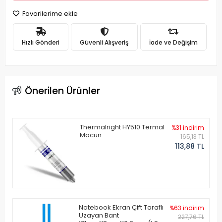
Favorilerime ekle
Hızlı Gönderi
Güvenli Alışveriş
İade ve Değişim
Önerilen Ürünler
Thermalright HY510 Termal
%31 indirim
Macun
165,13 TL
113,88 TL
Notebook Ekran Çift Taraflı
%63 indirim
Uzayan Bant
227,76 TL