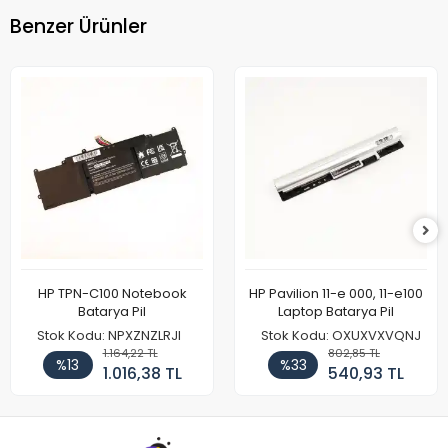
Benzer Ürünler
HP TPN-C100 Notebook
HP Pavilion 11-e 000, 11-e100
Batarya Pil
Laptop Batarya Pil
Stok Kodu: NPXZNZLRJI
Stok Kodu: OXUXVXVQNJ
1.164,22 TL
802,85 TL
%13
%33
1.016,38 TL
540,93 TL