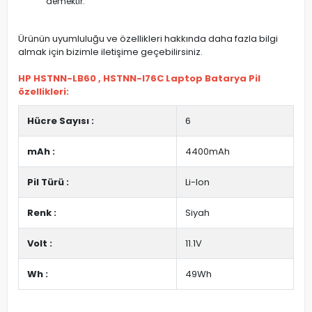
demektir.
Ürünün uyumluluğu ve özellikleri hakkında daha fazla bilgi
almak için bizimle iletişime geçebilirsiniz.
HP HSTNN-LB60 , HSTNN-I76C Laptop Batarya Pil
özellikleri:
Hücre Sayısı :
6
mAh :
4400mAh
Pil Türü :
Li-Ion
Renk :
Siyah
Volt :
11.1V
Wh :
49Wh