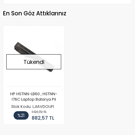
En Son Göz Attıklarınız
Tükendi
HP HSTNN-LB60 , HSTNN-
I76C Laptop Batarya Pil
Stok Kodu: LJIAVDOUFI
1.121,72 TL
%21
882,57 TL