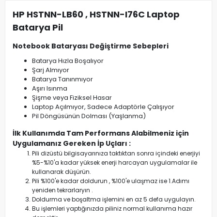
HP HSTNN-LB60 , HSTNN-I76C Laptop
Batarya Pil
Notebook Bataryası Değiştirme Sebepleri
Batarya Hızla Boşalıyor
Şarj Almıyor
Batarya Tanınmıyor
Aşırı Isınma
Şişme veya Fiziksel Hasar
Laptop Açılmıyor, Sadece Adaptörle Çalışıyor
Pil Döngüsünün Dolması (Yaşlanma)
İlk Kullanımda Tam Performans Alabilmeniz için
Uygulamanız Gereken İp Uçları :
Pili dizüstü bilgisayarınıza taktıktan sonra içindeki enerjiyi
%5-%10'a kadar yüksek enerji harcayan uygulamalar ile
kullanarak düşürün.
Pili %100'e kadar doldurun , %100'e ulaşmaz ise 1.Adımı
yeniden tekrarlaryın .
Doldurma ve boşaltma işlemini en az 5 defa uygulayın.
Bu işlemleri yaptığınızda piliniz normal kullanıma hazır