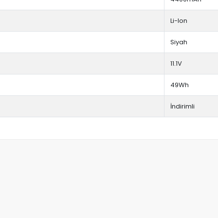
Li-Ion
Siyah
11.1V
49Wh
İndirimli