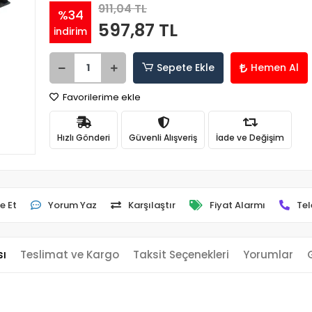
911,04 TL
%34
597,87 TL
indirim
Sepete Ekle
Hemen Al
Favorilerime ekle
Hızlı Gönderi
Güvenli Alışveriş
İade ve Değişim
e Et
Yorum Yaz
Karşılaştır
Fiyat Alarmı
Tel
sı
Teslimat ve Kargo
Taksit Seçenekleri
Yorumlar