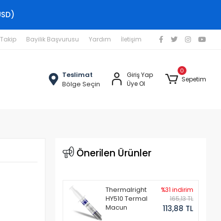
USD)
 Takip
Bayilik Başvurusu
Yardım
İletişim
0
Teslimat
Giriş Yap
Sepetim
Bölge Seçin
Üye Ol
Önerilen Ürünler
Thermalright
%31 indirim
HY510 Termal
165,13 TL
Macun
113,88 TL