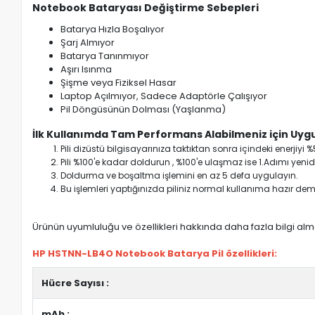
Notebook Bataryası Değiştirme Sebepleri
Batarya Hızla Boşalıyor
Şarj Almıyor
Batarya Tanınmıyor
Aşırı Isınma
Şişme veya Fiziksel Hasar
Laptop Açılmıyor, Sadece Adaptörle Çalışıyor
Pil Döngüsünün Dolması (Yaşlanma)
İlk Kullanımda Tam Performans Alabilmeniz için Uygu
Pili dizüstü bilgisayarınıza taktıktan sonra içindeki enerji
Pili %100'e kadar doldurun , %100'e ulaşmaz ise 1.Adımı yenide
Doldurma ve boşaltma işlemini en az 5 defa uygulayın.
Bu işlemleri yaptığınızda piliniz normal kullanıma hazır deme
Ürünün uyumluluğu ve özellikleri hakkında daha fazla bilgi almak
HP HSTNN-LB4O Notebook Batarya Pil özellikleri:
Hücre Sayısı :
mAh :