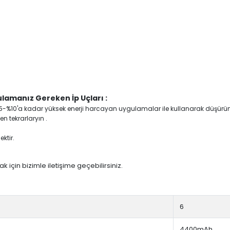
lamanız Gereken İp Uçları :
yi %5-%10'a kadar yüksek enerji harcayan uygulamalar ile kullanarak düşürü
n tekrarlaryın .
ktir.
 için bizimle iletişime geçebilirsiniz.
6
4400mAh