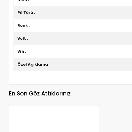
Pil Türü :
Renk :
Volt :
Wh :
Özel Açıklama
En Son Göz Attıklarınız