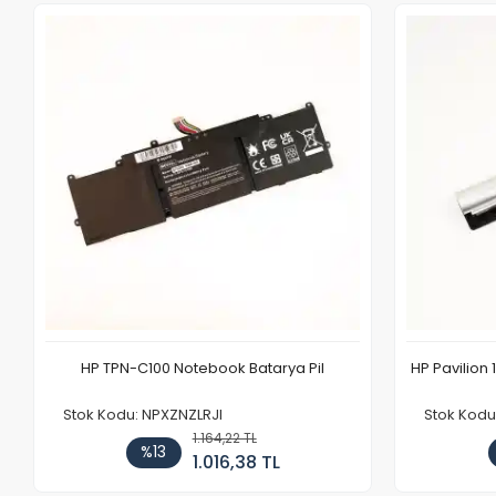
HP TPN-C100 Notebook Batarya Pil
HP Pavilion 
Stok Kodu: NPXZNZLRJI
Stok Kod
1.164,22 TL
%13
1.016,38 TL