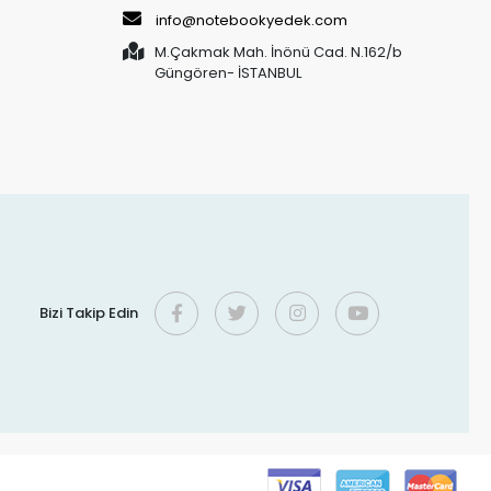
info@notebookyedek.com
M.Çakmak Mah. İnönü Cad. N.162/b
Güngören- İSTANBUL
Bizi Takip Edin