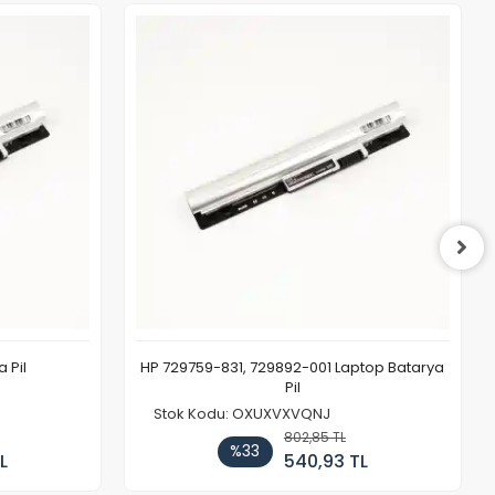
 Pil
HP 729759-831, 729892-001 Laptop Batarya
Pil
Stok Kodu: OXUXVXVQNJ
802,85 TL
%33
L
540,93 TL