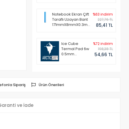
Notebook Ekran Çift
%63 indirim
Taraflı Uzayan Bant
227,76 TL
171mmX8mmX0.3mm
85,41 TL
(1 Set - 2 Adet)
Ice Cube
%72 indirim
Termal Pad 6w
198,38 TL
0.5mm
54,66 TL
50x50mm
efonla Sipariş
Ürün Önerileri
Garanti ve İade