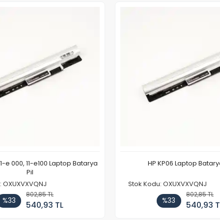
11-e 000, 11-e100 Laptop Batarya
HP KP06 Laptop Batarya
Pil
u: OXUXVXVQNJ
Stok Kodu: OXUXVXVQNJ
802,85 TL
802,85 TL
%33
%33
540,93 TL
540,93 T