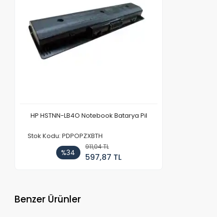
HP HSTNN-LB4O Notebook Batarya Pil
Stok Kodu: PDPOPZXBTH
911,04 TL
%34
597,87 TL
Benzer Ürünler