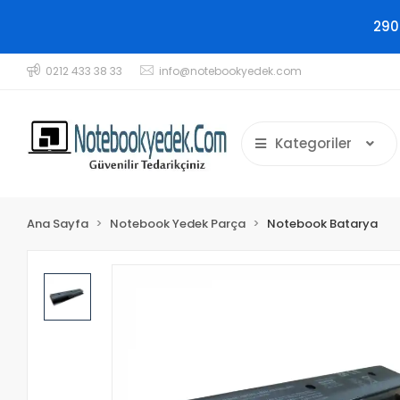
290
0212 433 38 33
info@notebookyedek.com
Kategoriler
Ana Sayfa
Notebook Yedek Parça
Notebook Batarya