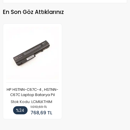
En Son Göz Attıklarınız
HP HSTNN-C67C-4 , HSTNN-
C67C Laptop Batarya Pil
Stok Kodu: LCMILKTHIM
1.010,69 TL
%24
768,69 TL