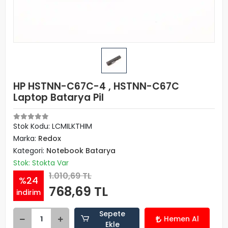
HP HSTNN-C67C-4 , HSTNN-C67C
Laptop Batarya Pil
Stok Kodu: LCMILKTHIM
Marka:
Redox
Kategori:
Notebook Batarya
Stok: Stokta Var
1.010,69 TL
%24
768,69 TL
indirim
Sepete
Hemen Al
Ekle