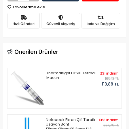
Favorilerime ekle
Hızlı Gönderi
Güvenli Alışveriş
İade ve Değişim
Önerilen Ürünler
Thermalright HY510 Termal
%31 indirim
Macun
165,13 TL
113,88 TL
Notebook Ekran Çift Taraflı
%63 indirim
Uzayan Bant
227,76 TL
171mmX8mmX0.3mm (1 Set