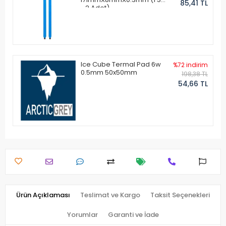
85,41 TL
- 2 Adet)
Ice Cube Termal Pad 6w
%72 indirim
0.5mm 50x50mm
198,38 TL
54,66 TL
Ürün Açıklaması
Teslimat ve Kargo
Taksit Seçenekleri
Yorumlar
Garanti ve İade