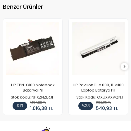
Benzer Ürünler
HP TPN-C100 Notebook
HP Pavilion 11-e 000, 11-e100
Batarya Pil
Laptop Batarya Pil
Stok Kodu: NPXZNZLRJI
Stok Kodu: OXUXVXVQNJ
1.164,22 TL
802,85 TL
%13
%33
1.016,38 TL
540,93 TL