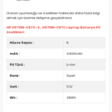
Ürünün uyumluluğu ve özellikleri hakkında daha fazla bilgi
almak için bizimle iletişime geçebilirsiniz.
HP HSTNN-C67C-4 , HSTNN-C67C Laptop Batarya Pil
özellikleri:
Hücre Sayısı :
6
mAh :
4400mAh
Pil Türü :
Li-Ion
Renk :
Siyah
Volt :
11.1V
Wh :
49Wh