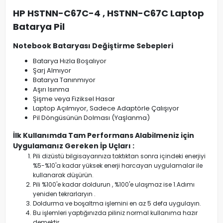
HP HSTNN-C67C-4 , HSTNN-C67C Laptop
Batarya Pil
Notebook Bataryası Değiştirme Sebepleri
Batarya Hızla Boşalıyor
Şarj Almıyor
Batarya Tanınmıyor
Aşırı Isınma
Şişme veya Fiziksel Hasar
Laptop Açılmıyor, Sadece Adaptörle Çalışıyor
Pil Döngüsünün Dolması (Yaşlanma)
İlk Kullanımda Tam Performans Alabilmeniz için
Uygulamanız Gereken İp Uçları :
Pili dizüstü bilgisayarınıza taktıktan sonra içindeki enerjiyi
%5-%10'a kadar yüksek enerji harcayan uygulamalar ile
kullanarak düşürün.
Pili %100'e kadar doldurun , %100'e ulaşmaz ise 1.Adımı
yeniden tekrarlaryın .
Doldurma ve boşaltma işlemini en az 5 defa uygulayın.
Bu işlemleri yaptığınızda piliniz normal kullanıma hazır
demektir.