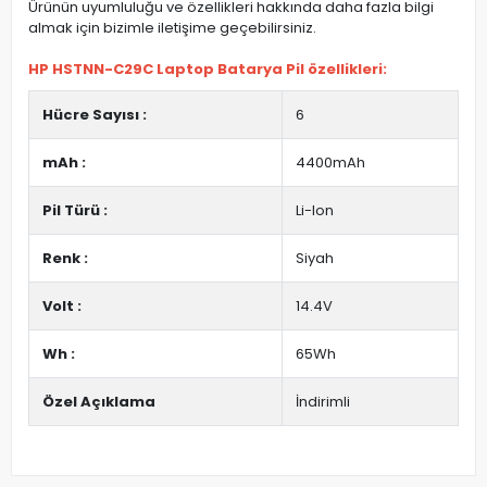
Ürünün uyumluluğu ve özellikleri hakkında daha fazla bilgi
almak için bizimle iletişime geçebilirsiniz.
HP HSTNN-C29C Laptop Batarya Pil özellikleri:
Hücre Sayısı :
6
mAh :
4400mAh
Pil Türü :
Li-Ion
Renk :
Siyah
Volt :
14.4V
Wh :
65Wh
Özel Açıklama
İndirimli