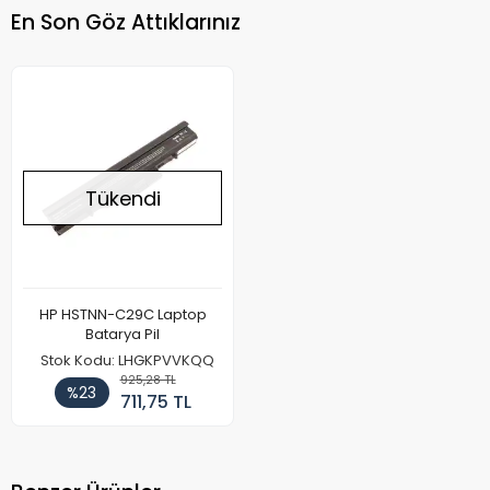
En Son Göz Attıklarınız
Tükendi
HP HSTNN-C29C Laptop
Batarya Pil
Stok Kodu: LHGKPVVKQQ
925,28 TL
%23
711,75 TL