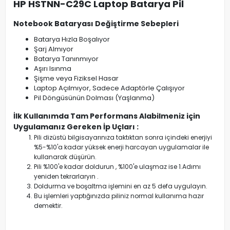
HP HSTNN-C29C Laptop Batarya Pil
Notebook Bataryası Değiştirme Sebepleri
Batarya Hızla Boşalıyor
Şarj Almıyor
Batarya Tanınmıyor
Aşırı Isınma
Şişme veya Fiziksel Hasar
Laptop Açılmıyor, Sadece Adaptörle Çalışıyor
Pil Döngüsünün Dolması (Yaşlanma)
İlk Kullanımda Tam Performans Alabilmeniz için
Uygulamanız Gereken İp Uçları :
Pili dizüstü bilgisayarınıza taktıktan sonra içindeki enerjiyi
%5-%10'a kadar yüksek enerji harcayan uygulamalar ile
kullanarak düşürün.
Pili %100'e kadar doldurun , %100'e ulaşmaz ise 1.Adımı
yeniden tekrarlaryın .
Doldurma ve boşaltma işlemini en az 5 defa uygulayın.
Bu işlemleri yaptığınızda piliniz normal kullanıma hazır
demektir.