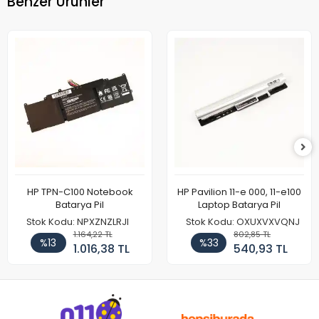
Benzer Ürünler
HP TPN-C100 Notebook
HP Pavilion 11-e 000, 11-e100
Batarya Pil
Laptop Batarya Pil
Stok Kodu: NPXZNZLRJI
Stok Kodu: OXUXVXVQNJ
1.164,22 TL
802,85 TL
%13
%33
1.016,38 TL
540,93 TL