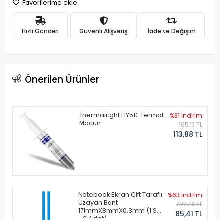
Favorilerime ekle
Hızlı Gönderi
Güvenli Alışveriş
İade ve Değişim
Önerilen Ürünler
Thermalright HY510 Termal
%31 indirim
Macun
165,13 TL
113,88 TL
Notebook Ekran Çift Taraflı
%63 indirim
Uzayan Bant
227,76 TL
171mmX8mmX0.3mm (1 Set
85,41 TL
- 2 Adet)