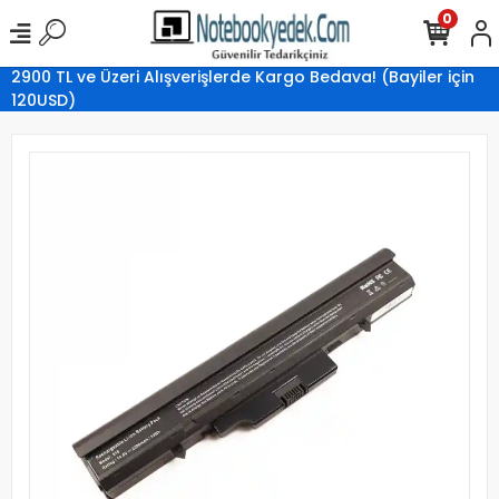
0
2900 TL ve Üzeri Alışverişlerde Kargo Bedava! (Bayiler için
120USD)