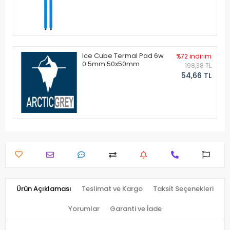
Ice Cube Termal Pad 6w
%72 indirim
0.5mm 50x50mm
198,38 TL
54,66 TL
Ürün Açıklaması
Teslimat ve Kargo
Taksit Seçenekleri
Yorumlar
Garanti ve İade