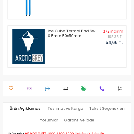
Ice Cube Termal Pad 6w
%72 indirim
0.5mm 50x50mm
198,38 TL
54,66 TL
Ürün Açıklaması
Teslimat ve Kargo
Taksit Seçenekleri
Yorumlar
Garanti ve İade
Ürün Adı :
HP HDX X18T-1000 1100 1200 Notebook Adaptör