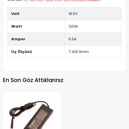
Volt
18.5V
Watt
120W
Amper
6.5A
Uç Ölçüsü
7.4x5.0mm
En Son Göz Attıklarınız