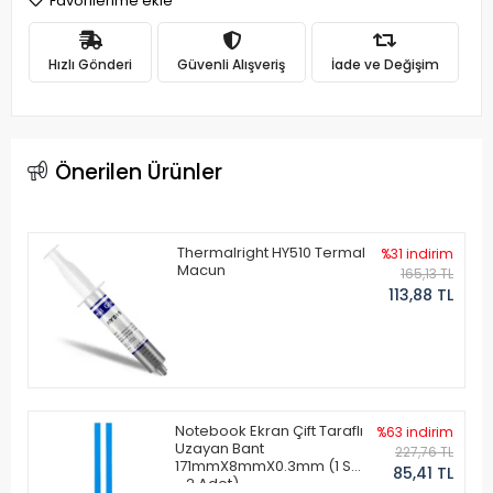
Favorilerime ekle
Hızlı Gönderi
Güvenli Alışveriş
İade ve Değişim
Önerilen Ürünler
Thermalright HY510 Termal
%31 indirim
Macun
165,13 TL
113,88 TL
Notebook Ekran Çift Taraflı
%63 indirim
Uzayan Bant
227,76 TL
171mmX8mmX0.3mm (1 Set
85,41 TL
- 2 Adet)