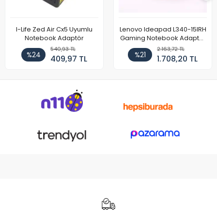
I-Life Zed Air Cx5 Uyumlu
Lenovo Ideapad L340-15IRH
Notebook Adaptör
Gaming Notebook Adaptör
Cihazı Şarj Aleti (150W)
540,93 TL
2.163,72 TL
%24
%21
409,97 TL
1.708,20 TL