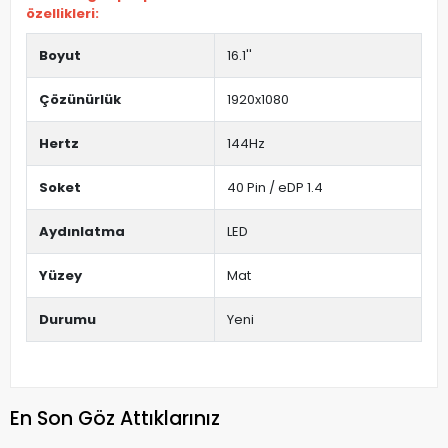
özellikleri:
Boyut
16.1''
Çözünürlük
1920x1080
Hertz
144Hz
Soket
40 Pin / eDP 1.4
Aydınlatma
LED
Yüzey
Mat
Durumu
Yeni
En Son Göz Attıklarınız