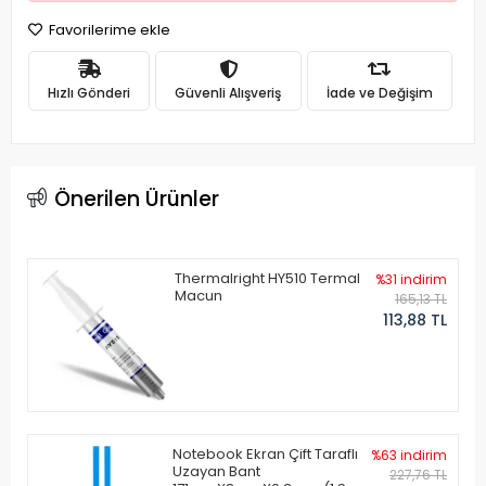
Favorilerime ekle
Hızlı Gönderi
Güvenli Alışveriş
İade ve Değişim
Önerilen Ürünler
Thermalright HY510 Termal
%31 indirim
Macun
165,13 TL
113,88 TL
Notebook Ekran Çift Taraflı
%63 indirim
Uzayan Bant
227,76 TL