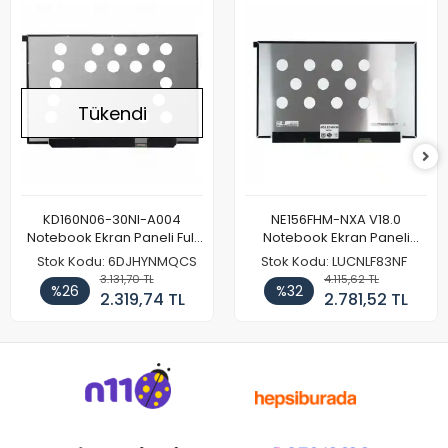
Tükendi
KD160N06-30NI-A004
NE156FHM-NXA V18.0
Notebook Ekran Paneli Full
Notebook Ekran Paneli
HD
144Hz
Stok Kodu: 6DJHYNMQCS
Stok Kodu: LUCNLF83NF
3.131,70 TL
4.115,62 TL
%26
%32
2.319,74 TL
2.781,52 TL