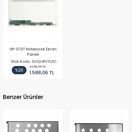
HP G72T Notebook Ekran
Paneli
Stok Kodu: XUQURVYUIO
2.143,79 TL
%26
1.588,06 TL
Benzer Ürünler