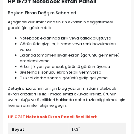
HP G72T Notebook Ekran Paneli
Başlıca Ekran Değişim Sebepleri
Aşağıdaki durumlar cihazınızın ekranının değiştirilmesi
gerektiğini gösterebilir:
Notebook ekranında kırık veya çatlak oluştuysa
Görüntüde çizgiler, titreme veya renk bozulmaları
varsa
Ekranda tamamen siyah ekran (görüntü gelmeme)
problemi varsa
Arka ışık yanıyor ancak görüntü görünmüyorsa
Sıvı teması sonucu ekran tepki vermiyorsa
Fiziksel darbe sonrası görüntü gidip geliyorsa
Detaylı arıza tanımları için blog yazılarımızdan notebook
ekran arızaları ile ilgili makalemizi okuyabilirsiniz. Ürünün
uyumluluğu ve özellikleri hakkında daha fazla bilgi almak için
hemen bizimle iletişime geçin.
HP G72T Notebook Ekran Paneli özellikleri:
Boyut
17.3''