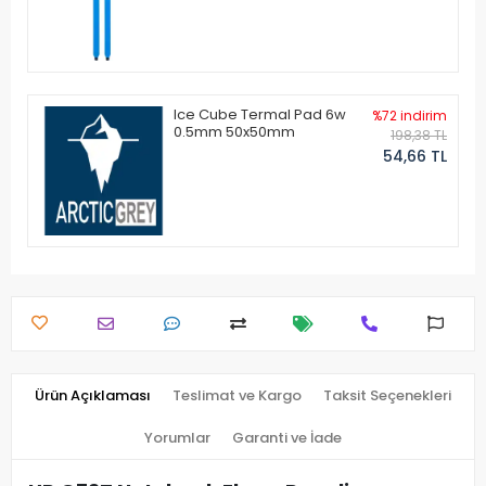
Ice Cube Termal Pad 6w
%72 indirim
0.5mm 50x50mm
198,38 TL
54,66 TL
Ürün Açıklaması
Teslimat ve Kargo
Taksit Seçenekleri
Yorumlar
Garanti ve İade