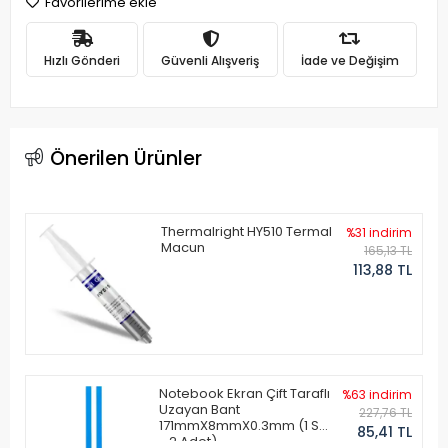
Favorilerime ekle
Hızlı Gönderi
Güvenli Alışveriş
İade ve Değişim
Önerilen Ürünler
Thermalright HY510 Termal
%31 indirim
Macun
165,13 TL
113,88 TL
Notebook Ekran Çift Taraflı
%63 indirim
Uzayan Bant
227,76 TL
171mmX8mmX0.3mm (1 Set
85,41 TL
- 2 Adet)