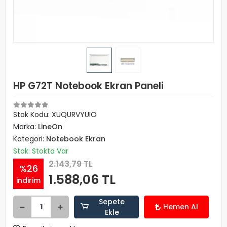
HP G72T Notebook Ekran Paneli
Stok Kodu: XUQURVYUIO
Marka:
LineOn
Kategori:
Notebook Ekran
Stok: Stokta Var
2.143,79 TL
%26
1.588,06 TL
indirim
Sepete
Hemen Al
Ekle