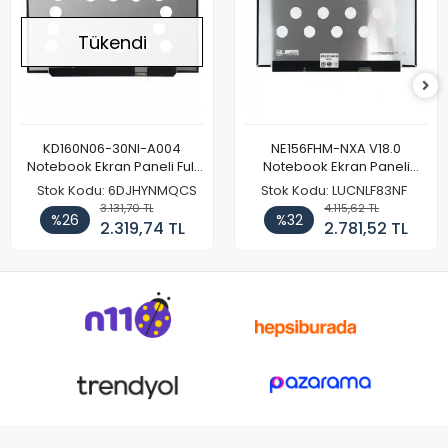
Tükendi
KD160N06-30NI-A004
NE156FHM-NXA V18.0
Notebook Ekran Paneli Full
Notebook Ekran Paneli
HD
144Hz
Stok Kodu: 6DJHYNMQCS
Stok Kodu: LUCNLF83NF
3.131,70 TL
4.115,62 TL
%26
%32
2.319,74 TL
2.781,52 TL