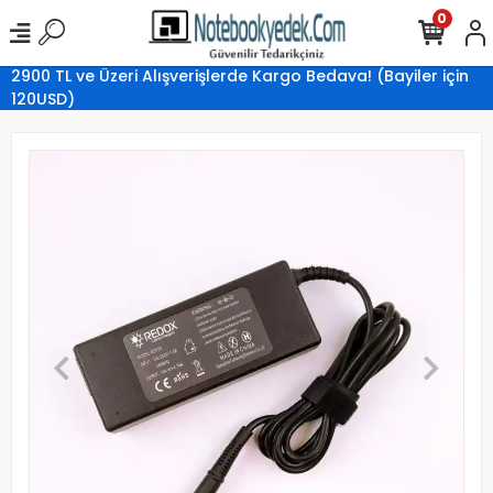
0
2900 TL ve Üzeri Alışverişlerde Kargo Bedava! (Bayiler için
120USD)