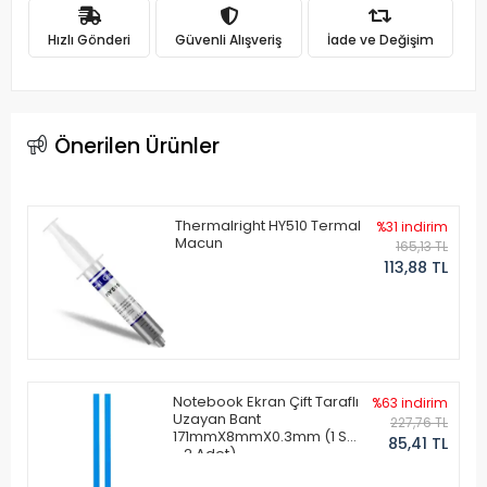
Hızlı Gönderi
Güvenli Alışveriş
İade ve Değişim
Önerilen Ürünler
Thermalright HY510 Termal
%31 indirim
Macun
165,13 TL
113,88 TL
Notebook Ekran Çift Taraflı
%63 indirim
Uzayan Bant
227,76 TL
171mmX8mmX0.3mm (1 Set
85,41 TL
- 2 Adet)