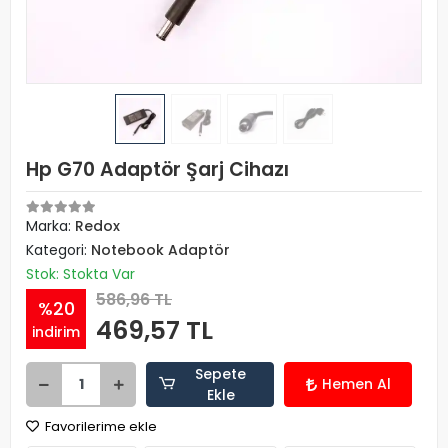
Hp G70 Adaptör Şarj Cihazı
Marka:
Redox
Kategori:
Notebook Adaptör
Stok: Stokta Var
586,96 TL
%20
469,57 TL
indirim
Sepete
Hemen Al
Ekle
Favorilerime ekle