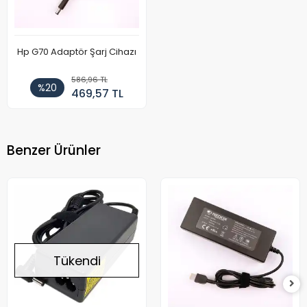
Hp G70 Adaptör Şarj Cihazı
586,96 TL
%20
469,57 TL
Benzer Ürünler
Tükendi