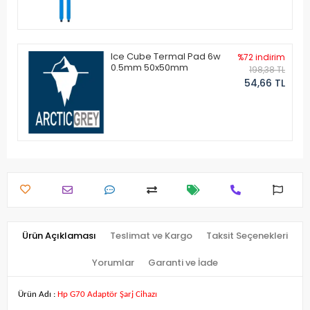
Ice Cube Termal Pad 6w
%72 indirim
0.5mm 50x50mm
198,38 TL
54,66 TL
Ürün Açıklaması
Teslimat ve Kargo
Taksit Seçenekleri
Yorumlar
Garanti ve İade
Ürün Adı :
Hp G70 Adaptör Şarj Cihazı