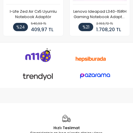
I-Life Zed Air Cx5 Uyumlu
Lenovo Ideapad L340-15IRH
Notebook Adaptör
Gaming Notebook Adaptör
Cihazı Şarj Aleti (150W)
540,93 TL
2.163,72 TL
%24
%21
409,97 TL
1.708,20 TL
Hızlı Teslimat