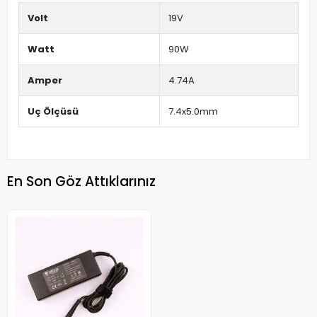
Volt
19V
Watt
90W
Amper
4.74A
Uç Ölçüsü
7.4x5.0mm
En Son Göz Attıklarınız