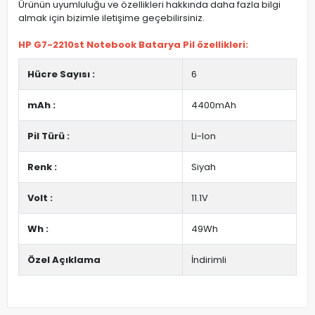
Ürünün uyumluluğu ve özellikleri hakkında daha fazla bilgi
almak için bizimle iletişime geçebilirsiniz.
HP G7-2210st Notebook Batarya Pil özellikleri:
Hücre Sayısı :
6
mAh :
4400mAh
Pil Türü :
Li-Ion
Renk :
Siyah
Volt :
11.1V
Wh :
49Wh
Özel Açıklama
İndirimli