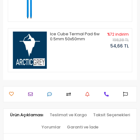
Ice Cube Termal Pad 6w
%72 indirim
0.5mm 50x50mm
198,38 TL
54,66 TL
Ürün Açıklaması
Teslimat ve Kargo
Taksit Seçenekleri
Yorumlar
Garanti ve İade