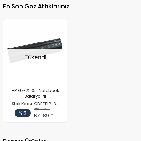
En Son Göz Attıklarınız
Tükendi
HP G7-2210st Notebook
Batarya Pil
Stok Kodu: ODREELPJDJ
826,69 TL
%19
671,89 TL