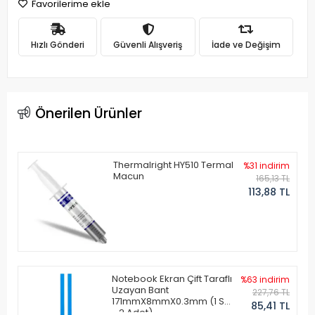
Favorilerime ekle
Hızlı Gönderi
Güvenli Alışveriş
İade ve Değişim
Önerilen Ürünler
Thermalright HY510 Termal
%31 indirim
Macun
165,13 TL
113,88 TL
Notebook Ekran Çift Taraflı
%63 indirim
Uzayan Bant
227,76 TL
171mmX8mmX0.3mm (1 Set
85,41 TL
- 2 Adet)