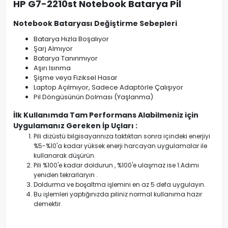
HP G7-2210st Notebook Batarya Pil
Notebook Bataryası Değiştirme Sebepleri
Batarya Hızla Boşalıyor
Şarj Almıyor
Batarya Tanınmıyor
Aşırı Isınma
Şişme veya Fiziksel Hasar
Laptop Açılmıyor, Sadece Adaptörle Çalışıyor
Pil Döngüsünün Dolması (Yaşlanma)
İlk Kullanımda Tam Performans Alabilmeniz için
Uygulamanız Gereken İp Uçları :
Pili dizüstü bilgisayarınıza taktıktan sonra içindeki enerjiyi
%5-%10'a kadar yüksek enerji harcayan uygulamalar ile
kullanarak düşürün.
Pili %100'e kadar doldurun , %100'e ulaşmaz ise 1.Adımı
yeniden tekrarlaryın .
Doldurma ve boşaltma işlemini en az 5 defa uygulayın.
Bu işlemleri yaptığınızda piliniz normal kullanıma hazır
demektir.