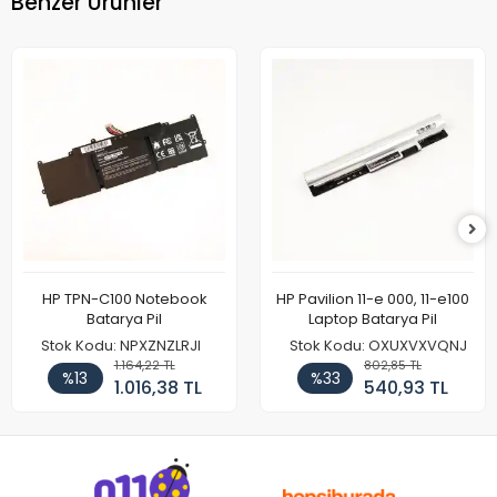
Benzer Ürünler
HP TPN-C100 Notebook
HP Pavilion 11-e 000, 11-e100
Batarya Pil
Laptop Batarya Pil
Stok Kodu: NPXZNZLRJI
Stok Kodu: OXUXVXVQNJ
1.164,22 TL
802,85 TL
%13
%33
1.016,38 TL
540,93 TL