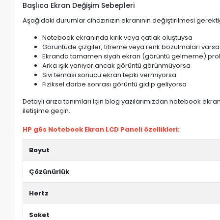
Başlıca Ekran Değişim Sebepleri
Aşağıdaki durumlar cihazınızın ekranının değiştirilmesi gerektiğ
Notebook ekranında kırık veya çatlak oluştuysa
Görüntüde çizgiler, titreme veya renk bozulmaları varsa
Ekranda tamamen siyah ekran (görüntü gelmeme) pro
Arka ışık yanıyor ancak görüntü görünmüyorsa
Sıvı teması sonucu ekran tepki vermiyorsa
Fiziksel darbe sonrası görüntü gidip geliyorsa
Detaylı arıza tanımları için blog yazılarımızdan notebook ekran 
iletişime geçin.
HP g6s Notebook Ekran LCD Paneli özellikleri:
Boyut
Çözünürlük
Hertz
Soket