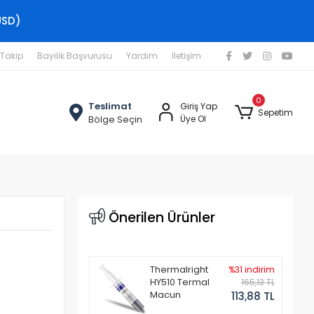
USD)
 Takip
Bayilik Başvurusu
Yardım
İletişim
0
Teslimat
Giriş Yap
Sepetim
Bölge Seçin
Üye Ol
Önerilen Ürünler
Thermalright
%31 indirim
HY510 Termal
165,13 TL
Macun
113,88 TL