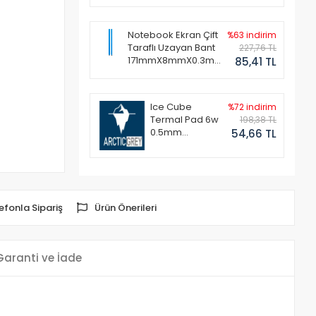
Notebook Ekran Çift
%63 indirim
Taraflı Uzayan Bant
227,76 TL
171mmX8mmX0.3mm
85,41 TL
(1 Set - 2 Adet)
Ice Cube
%72 indirim
Termal Pad 6w
198,38 TL
0.5mm
54,66 TL
50x50mm
efonla Sipariş
Ürün Önerileri
Garanti ve İade