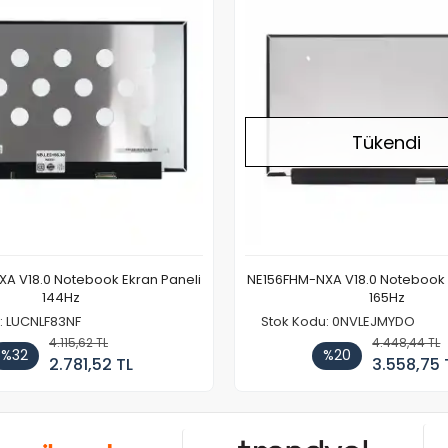
Tükendi
A V18.0 Notebook Ekran Paneli
NE156FHM-NXA V18.0 Notebook 
144Hz
165Hz
: LUCNLF83NF
Stok Kodu: 0NVLEJMYDO
4.115,62 TL
4.448,44 TL
%32
%20
2.781,52 TL
3.558,75 