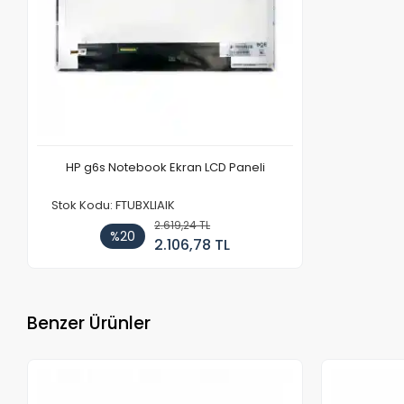
HP g6s Notebook Ekran LCD Paneli
Stok Kodu: FTUBXLIAIK
2.619,24 TL
%20
2.106,78 TL
Benzer Ürünler
Stokta Yok