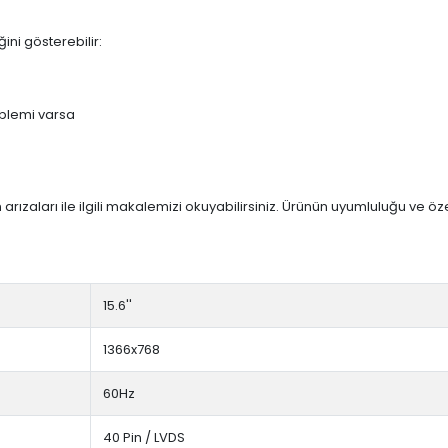
ini gösterebilir:
blemi varsa
arızaları ile ilgili makalemizi okuyabilirsiniz. Ürünün uyumluluğu ve ö
15.6''
1366x768
60Hz
40 Pin / LVDS