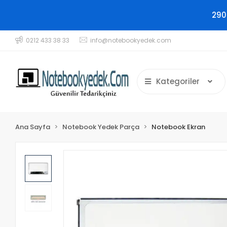
290
0212 433 38 33
info@notebookyedek.com
Kategoriler
Ana Sayfa
Notebook Yedek Parça
Notebook Ekran