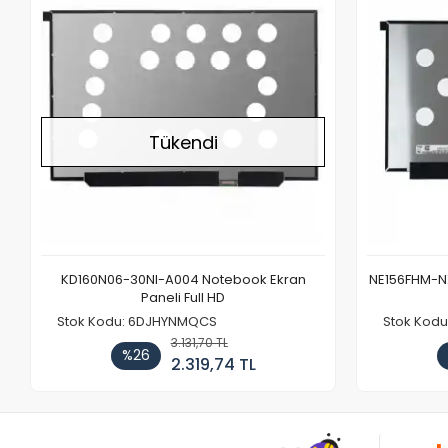
Tükendi
KD160N06-30NI-A004 Notebook Ekran
NE156FHM-NX
Paneli Full HD
Stok Kodu: 6DJHYNMQCS
Stok Kodu
3.131,70 TL
%26
2.319,74 TL