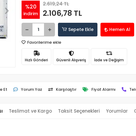
2.619,24 TL
%20
2.106,78 TL
indirim
Sepete Ekle
Hemen Al
Favorilerime ekle
Hızlı Gönderi
Güvenli Alışveriş
İade ve Değişim
e Et
Yorum Yaz
Karşılaştır
Fiyat Alarmı
Tel
sı
Teslimat ve Kargo
Taksit Seçenekleri
Yorumlar