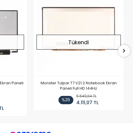
Tükendi
Ekran Paneli
Monster Tulpar T7 V21.2 Notebook Ekran
Paneli Full HD 144Hz
5.549,94 TL
%26
4.111,07 TL
TL