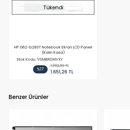
Tükendi
HP G62-b28ST Notebook Ekran LCD Paneli
(Kalın Kasa)
Stok Kodu: VSMBRDMVXY
1.992,90 TL
%17
1.651,26 TL
Benzer Ürünler
Stokta Yok