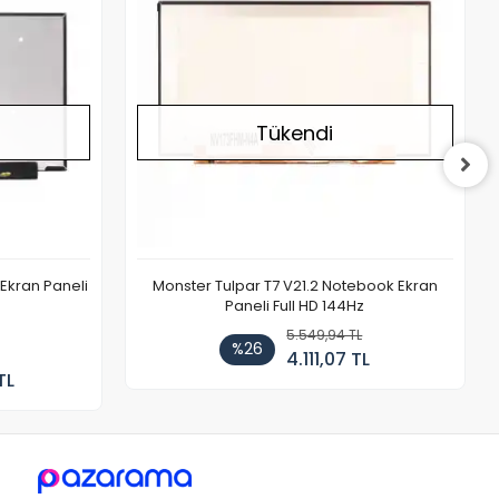
Tükendi
Ekran Paneli
Monster Tulpar T7 V21.2 Notebook Ekran
Paneli Full HD 144Hz
5.549,94 TL
%26
4.111,07 TL
TL