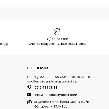
7 / 24 DESTEK
eneği
Öneri ve şikayetlerinizi bize iletebilirsiniz.
BİZE ULAŞIN
Haftaiçi 09:00 - 19:00 Cumartesi 10:00 - 15:00
saatleri arasında ulaşabilirsiniz.
0212 433 38 33
info@notebookyedek.com
M.Çakmak Mah. İnönü Cad. N.162/b
Güngören- İSTANBUL