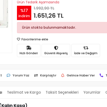
Ürün Tedarik Aşamasında
1.992,90 TL
%17
1.651,26 TL
indirim
Ürün stokta bulunmamaktadır.
Favorilerime ekle
Hızlı Gönderi
Güvenli Alışveriş
İade ve Değişim
Et
Yorum Yaz
Karşılaştır
Gelince Haber Ver
sı
Teslimat ve Kargo
Taksit Seçenekleri
Yorumlar
(Kalın Kasa)