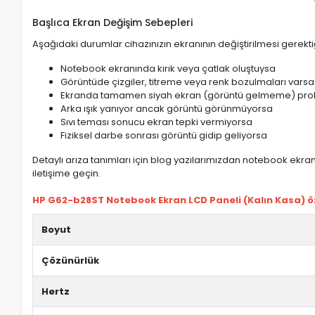
Başlıca Ekran Değişim Sebepleri
Aşağıdaki durumlar cihazınızın ekranının değiştirilmesi gerektiğ
Notebook ekranında kırık veya çatlak oluştuysa
Görüntüde çizgiler, titreme veya renk bozulmaları varsa
Ekranda tamamen siyah ekran (görüntü gelmeme) pro
Arka ışık yanıyor ancak görüntü görünmüyorsa
Sıvı teması sonucu ekran tepki vermiyorsa
Fiziksel darbe sonrası görüntü gidip geliyorsa
Detaylı arıza tanımları için blog yazılarımızdan notebook ekran 
iletişime geçin.
HP G62-b28ST Notebook Ekran LCD Paneli (Kalın Kasa) öze
Boyut
Çözünürlük
Hertz