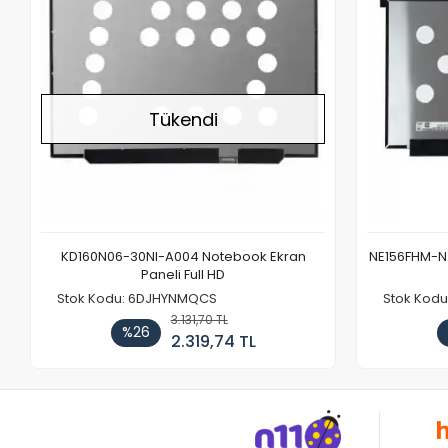
Tükendi
KD160N06-30NI-A004 Notebook Ekran
NE156FHM-NX
Paneli Full HD
Stok Kodu: 6DJHYNMQCS
Stok Kodu
3.131,70 TL
%26
2.319,74 TL