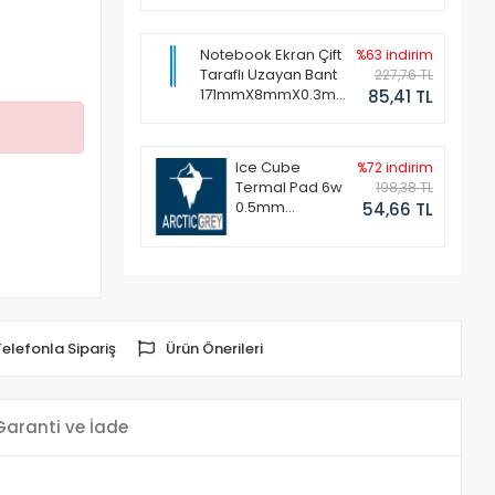
Notebook Ekran Çift
%63 indirim
Taraflı Uzayan Bant
227,76 TL
171mmX8mmX0.3mm
85,41 TL
(1 Set - 2 Adet)
Ice Cube
%72 indirim
Termal Pad 6w
198,38 TL
0.5mm
54,66 TL
50x50mm
Telefonla Sipariş
Ürün Önerileri
Garanti ve İade