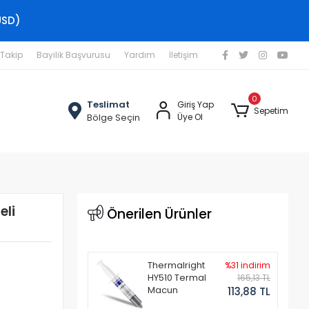
USD)
 Takip
Bayilik Başvurusu
Yardım
İletişim
0
Teslimat
Giriş Yap
Sepetim
Bölge Seçin
Üye Ol
eli
Önerilen Ürünler
Thermalright
%31 indirim
HY510 Termal
165,13 TL
Macun
113,88 TL