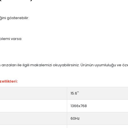
ini gösterebilir:
blemi varsa
arızaları ile ilgili makalemizi okuyabilirsiniz. Ürünün uyumluluğu ve ö
llikleri:
15.6''
1366x768
60Hz