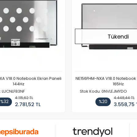
Tükendi
A V18.0 Notebook Ekran Paneli
NE156FHM-NXA V18.0 Notebook 
144Hz
165Hz
: LUCNLF83NF
Stok Kodu: 0NVLEJMYDO
4.115,62 TL
4.448,44 TL
%32
%20
2.781,52 TL
3.558,75 