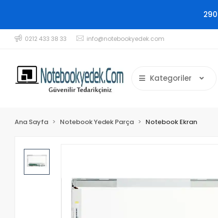
290
0212 433 38 33
info@notebookyedek.com
Kategoriler
Ana Sayfa
Notebook Yedek Parça
Notebook Ekran