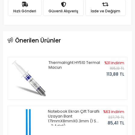
Hızlı Gönderi
Güvenli Alışveriş
İade ve Değişim
Önerilen Ürünler
Thermalright HY510 Termal
%31 indirim
Macun
165,13 TL
113,88 TL
Notebook Ekran Çift Taraflı
%63 indirim
Uzayan Bant
227,76 TL
171mmX8mmX0.3mm (1 Set
85,41 TL
- 2 Adet)