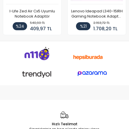
I-Life Zed Air Cx5 Uyumlu
Lenovo Ideapad L340-15IRH
Notebook Adaptör
Gaming Notebook Adaptör
Cihazı Şarj Aleti (150W)
540,93 TL
2.163,72 TL
%24
%21
409,97 TL
1.708,20 TL
Hızlı Teslimat