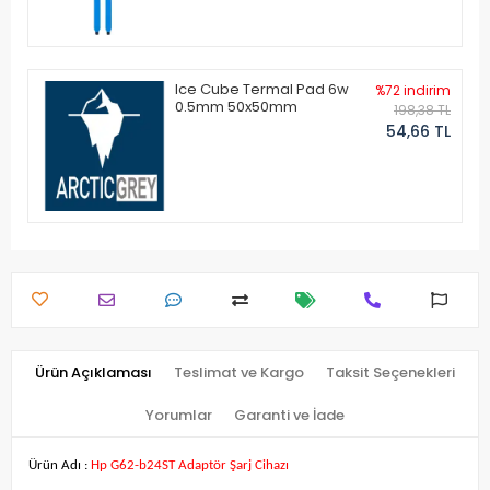
Ice Cube Termal Pad 6w
%72 indirim
0.5mm 50x50mm
198,38 TL
54,66 TL
Ürün Açıklaması
Teslimat ve Kargo
Taksit Seçenekleri
Yorumlar
Garanti ve İade
Ürün Adı :
Hp G62-b24ST Adaptör Şarj Cihazı