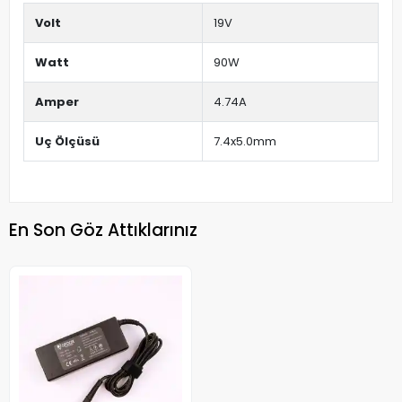
Volt
19V
Watt
90W
Amper
4.74A
Uç Ölçüsü
7.4x5.0mm
En Son Göz Attıklarınız