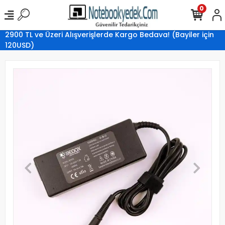
0
2900 TL ve Üzeri Alışverişlerde Kargo Bedava! (Bayiler için
120USD)