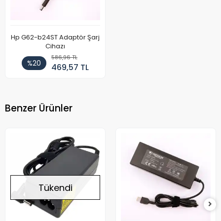
Hp G62-b24ST Adaptör Şarj
Cihazı
586,96 TL
%20
469,57 TL
Benzer Ürünler
Tükendi