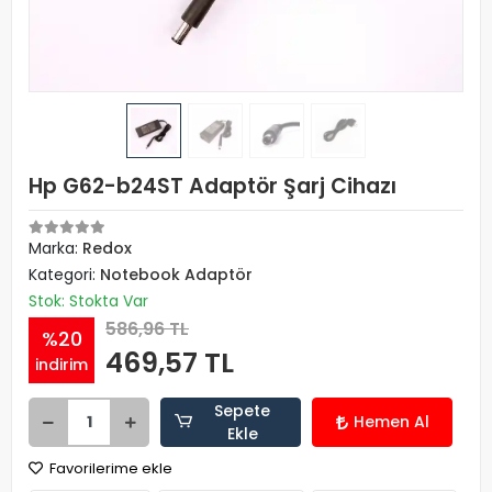
Hp G62-b24ST Adaptör Şarj Cihazı
Marka:
Redox
Kategori:
Notebook Adaptör
Stok: Stokta Var
586,96 TL
%20
469,57 TL
indirim
Sepete
Hemen Al
Ekle
Favorilerime ekle