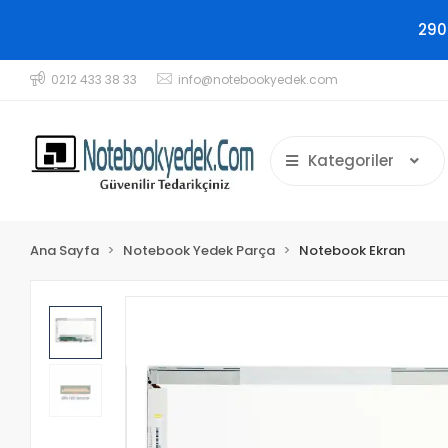
290
0212 433 38 33
info@notebookyedek.com
Kategoriler
Ana Sayfa
Notebook Yedek Parça
Notebook Ekran