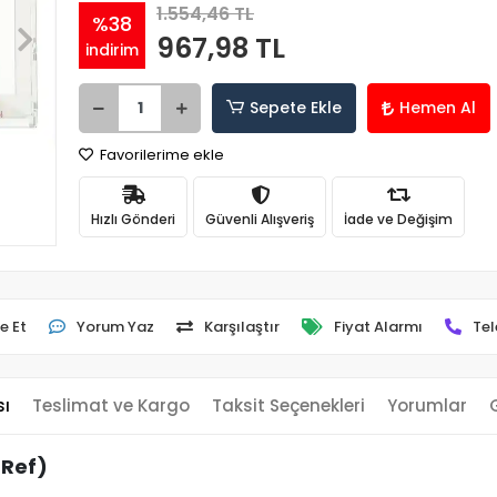
1.554,46 TL
%38
967,98 TL
indirim
Sepete Ekle
Hemen Al
Favorilerime ekle
Hızlı Gönderi
Güvenli Alışveriş
İade ve Değişim
e Et
Yorum Yaz
Karşılaştır
Fiyat Alarmı
Tel
sı
Teslimat ve Kargo
Taksit Seçenekleri
Yorumlar
(Ref)