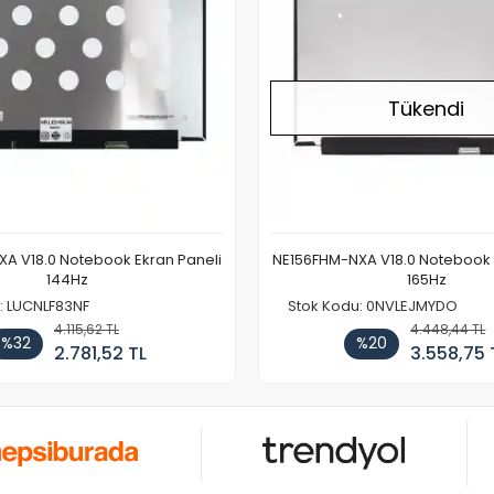
Tükendi
A V18.0 Notebook Ekran Paneli
NE156FHM-NXA V18.0 Notebook 
144Hz
165Hz
: LUCNLF83NF
Stok Kodu: 0NVLEJMYDO
4.115,62 TL
4.448,44 TL
%32
%20
2.781,52 TL
3.558,75 