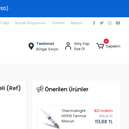
USD)
 Takip
Bayilik Başvurusu
Yardım
İletişim
0
Teslimat
Giriş Yap
Sepetim
Bölge Seçin
Üye Ol
li (Ref)
Önerilen Ürünler
Thermalright
%31 indirim
HY510 Termal
165,13 TL
Macun
113,88 TL