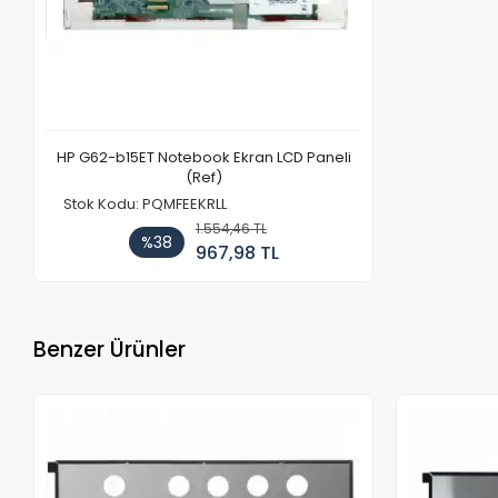
HP G62-b15ET Notebook Ekran LCD Paneli
(Ref)
Stok Kodu: PQMFEEKRLL
1.554,46 TL
%38
967,98 TL
Benzer Ürünler
Stokta Yok