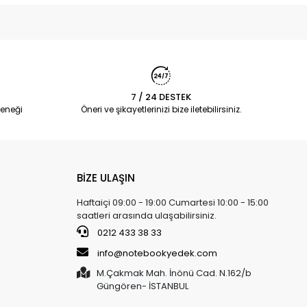
7 / 24 DESTEK
eneği
Öneri ve şikayetlerinizi bize iletebilirsiniz.
BİZE ULAŞIN
Haftaiçi 09:00 - 19:00 Cumartesi 10:00 - 15:00
saatleri arasında ulaşabilirsiniz.
0212 433 38 33
info@notebookyedek.com
M.Çakmak Mah. İnönü Cad. N.162/b
Güngören- İSTANBUL