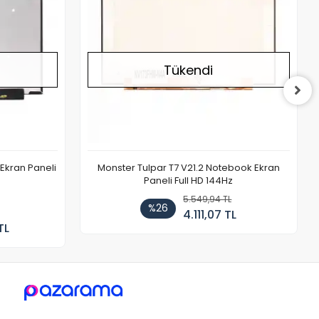
Tükendi
Ekran Paneli
Monster Tulpar T7 V21.2 Notebook Ekran
Paneli Full HD 144Hz
5.549,94 TL
%26
4.111,07 TL
TL