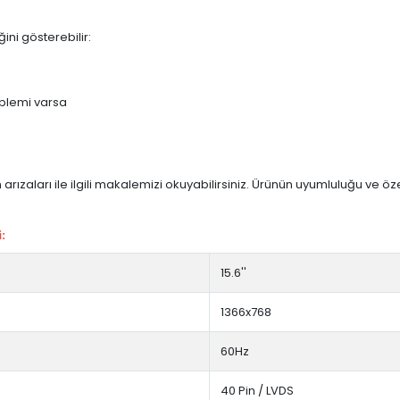
ini gösterebilir:
blemi varsa
arızaları ile ilgili makalemizi okuyabilirsiniz. Ürünün uyumluluğu ve ö
:
15.6''
1366x768
60Hz
40 Pin / LVDS