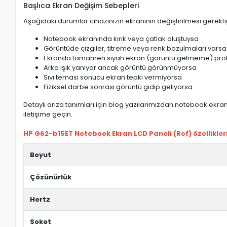
Başlıca Ekran Değişim Sebepleri
Aşağıdaki durumlar cihazınızın ekranının değiştirilmesi gerektiğ
Notebook ekranında kırık veya çatlak oluştuysa
Görüntüde çizgiler, titreme veya renk bozulmaları varsa
Ekranda tamamen siyah ekran (görüntü gelmeme) pro
Arka ışık yanıyor ancak görüntü görünmüyorsa
Sıvı teması sonucu ekran tepki vermiyorsa
Fiziksel darbe sonrası görüntü gidip geliyorsa
Detaylı arıza tanımları için blog yazılarımızdan notebook ekran 
iletişime geçin.
HP G62-b15ET Notebook Ekran LCD Paneli (Ref) özellikleri
Boyut
Çözünürlük
Hertz
Soket