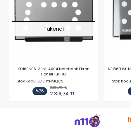
Tükendi
KD160N06-30NI-A004 Notebook Ekran
NE156FHM-NX
Paneli Full HD
Stok Kodu: 6DJHYNMQCS
Stok Kodu
3.131,70 TL
%26
2.319,74 TL