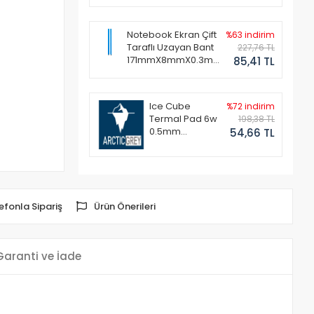
Notebook Ekran Çift
%63 indirim
Taraflı Uzayan Bant
227,76 TL
171mmX8mmX0.3mm
85,41 TL
(1 Set - 2 Adet)
Ice Cube
%72 indirim
Termal Pad 6w
198,38 TL
0.5mm
54,66 TL
50x50mm
efonla Sipariş
Ürün Önerileri
Garanti ve İade