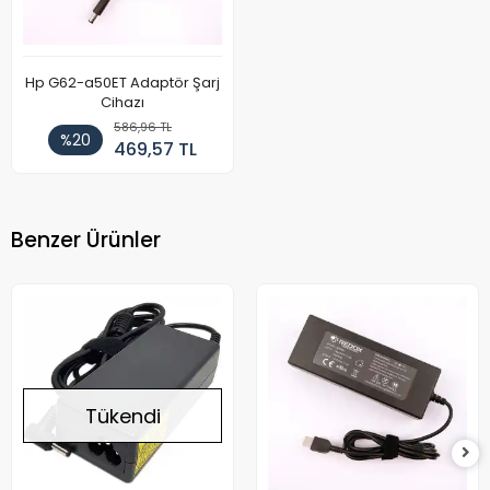
Hp G62-a50ET Adaptör Şarj
Cihazı
586,96 TL
%20
469,57 TL
Benzer Ürünler
Tükendi