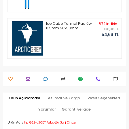
Ice Cube Termal Pad 6w
%72 indirim
0.5mm 50x50mm
198,38 TL
54,66 TL
Ürün Açıklaması
Teslimat ve Kargo
Taksit Seçenekleri
Yorumlar
Garanti ve İade
Ürün Adı :
Hp G62-a50ET Adaptör Şarj Cihazı