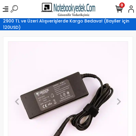
0
2900 TL ve Üzeri Alışverişlerde Kargo Bedava! (Bayiler için
120USD)