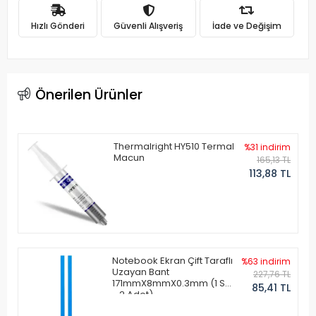
Hızlı Gönderi
Güvenli Alışveriş
İade ve Değişim
Önerilen Ürünler
Thermalright HY510 Termal
%31 indirim
Macun
165,13 TL
113,88 TL
Notebook Ekran Çift Taraflı
%63 indirim
Uzayan Bant
227,76 TL
171mmX8mmX0.3mm (1 Set
85,41 TL
- 2 Adet)