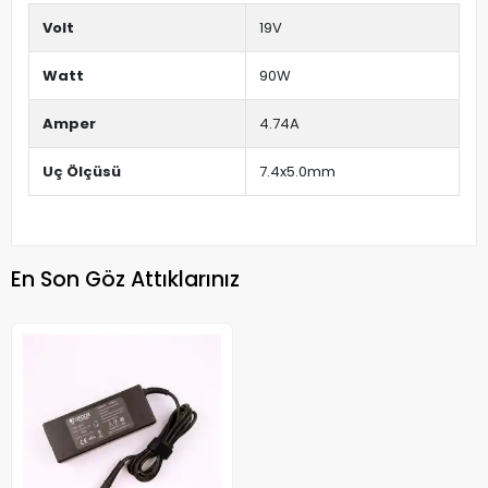
Volt
19V
Watt
90W
Amper
4.74A
Uç Ölçüsü
7.4x5.0mm
En Son Göz Attıklarınız