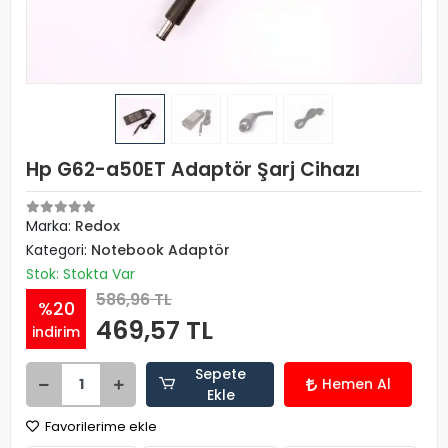
Hp G62-a50ET Adaptör Şarj Cihazı
Marka:
Redox
Kategori:
Notebook Adaptör
Stok: Stokta Var
586,96 TL
%20
469,57 TL
indirim
Sepete
Hemen Al
Ekle
Favorilerime ekle