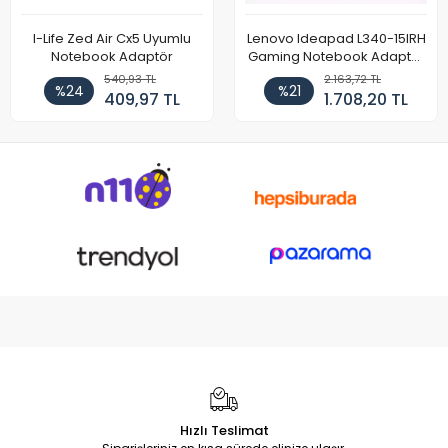
I-Life Zed Air Cx5 Uyumlu
Lenovo Ideapad L340-15IRH
Notebook Adaptör
Gaming Notebook Adaptör
Cihazı Şarj Aleti (150W)
540,93 TL
2.163,72 TL
%24
%21
409,97 TL
1.708,20 TL
Hızlı Teslimat