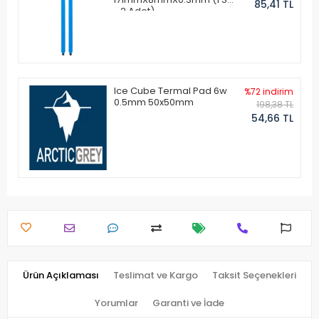
85,41 TL
- 2 Adet)
Ice Cube Termal Pad 6w
%72 indirim
0.5mm 50x50mm
198,38 TL
54,66 TL
Ürün Açıklaması
Teslimat ve Kargo
Taksit Seçenekleri
Yorumlar
Garanti ve İade