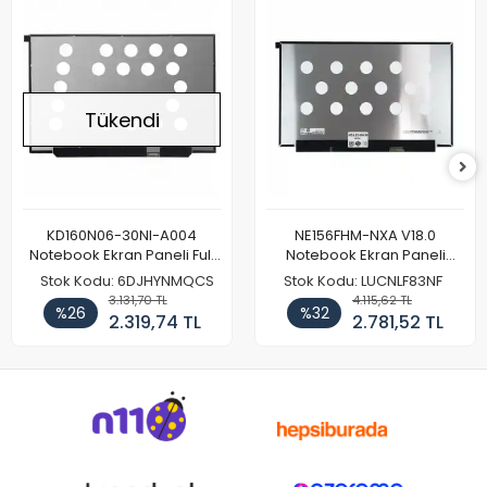
Tükendi
KD160N06-30NI-A004
NE156FHM-NXA V18.0
Notebook Ekran Paneli Full
Notebook Ekran Paneli
HD
144Hz
Stok Kodu: 6DJHYNMQCS
Stok Kodu: LUCNLF83NF
3.131,70 TL
4.115,62 TL
%26
%32
2.319,74 TL
2.781,52 TL