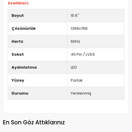
özellikleri:
Boyut
15.6''
Çözünürlük
1366x768
Hertz
60Hz
Soket
40 Pin / LVDS
Aydınlatma
LED
Yüzey
Parlak
Durumu
Yenilenmiş
En Son Göz Attıklarınız