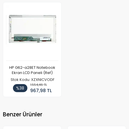
HP G62-a28ET Notebook
Ekran LCD Paneli (Ref)
Stok Kodu: XZXNICVODF
1.554,46 TL
%38
967,98 TL
Benzer Ürünler