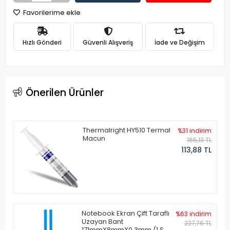
Favorilerime ekle
Hızlı Gönderi
Güvenli Alışveriş
İade ve Değişim
Önerilen Ürünler
Thermalright HY510 Termal
%31 indirim
Macun
165,13 TL
113,88 TL
Notebook Ekran Çift Taraflı
%63 indirim
Uzayan Bant
227,76 TL
171mmX8mmX0.3mm (1 Set