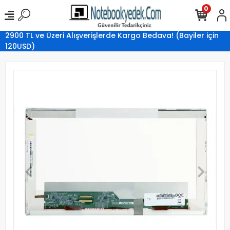
0
2900 TL ve Üzeri Alışverişlerde Kargo Bedava! (Bayiler için
120USD)