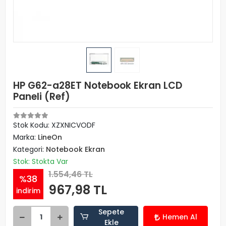
HP G62-a28ET Notebook Ekran LCD
Paneli (Ref)
Stok Kodu: XZXNICVODF
Marka:
LineOn
Kategori:
Notebook Ekran
Stok: Stokta Var
1.554,46 TL
%38
967,98 TL
indirim
Sepete
Hemen Al
Ekle