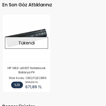
En Son Göz Attıklarınız
Tükendi
HP G62-a03ST Notebook
Batarya Pil
Stok Kodu: OBQTQECBRS
826,69 TL
%19
671,89 TL