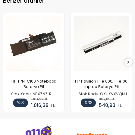
Benzer Ürünler
HP TPN-C100 Notebook
HP Pavilion 11-e 000, 11-e100
Batarya Pil
Laptop Batarya Pil
Stok Kodu: NPXZNZLRJI
Stok Kodu: OXUXVXVQNJ
1.164,22 TL
802,85 TL
%13
%33
1.016,38 TL
540,93 TL