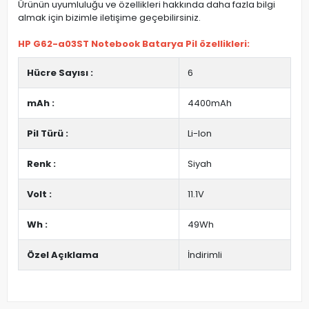
Ürünün uyumluluğu ve özellikleri hakkında daha fazla bilgi
almak için bizimle iletişime geçebilirsiniz.
HP G62-a03ST Notebook Batarya Pil özellikleri:
Hücre Sayısı :
6
mAh :
4400mAh
Pil Türü :
Li-Ion
Renk :
Siyah
Volt :
11.1V
Wh :
49Wh
Özel Açıklama
İndirimli