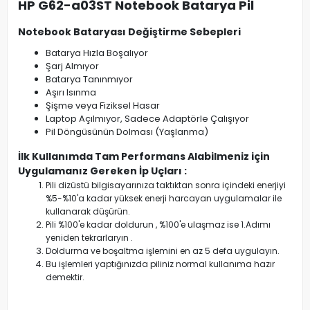
HP G62-a03ST Notebook Batarya Pil
Notebook Bataryası Değiştirme Sebepleri
Batarya Hızla Boşalıyor
Şarj Almıyor
Batarya Tanınmıyor
Aşırı Isınma
Şişme veya Fiziksel Hasar
Laptop Açılmıyor, Sadece Adaptörle Çalışıyor
Pil Döngüsünün Dolması (Yaşlanma)
İlk Kullanımda Tam Performans Alabilmeniz için
Uygulamanız Gereken İp Uçları :
Pili dizüstü bilgisayarınıza taktıktan sonra içindeki enerjiyi
%5-%10'a kadar yüksek enerji harcayan uygulamalar ile
kullanarak düşürün.
Pili %100'e kadar doldurun , %100'e ulaşmaz ise 1.Adımı
yeniden tekrarlaryın .
Doldurma ve boşaltma işlemini en az 5 defa uygulayın.
Bu işlemleri yaptığınızda piliniz normal kullanıma hazır
demektir.