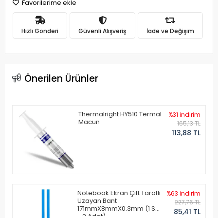
Favorilerime ekle
Hızlı Gönderi
Güvenli Alışveriş
İade ve Değişim
Önerilen Ürünler
Thermalright HY510 Termal
%31 indirim
Macun
165,13 TL
113,88 TL
Notebook Ekran Çift Taraflı
%63 indirim
Uzayan Bant
227,76 TL
171mmX8mmX0.3mm (1 Set
85,41 TL
- 2 Adet)