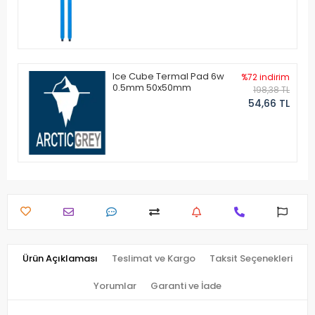
Ice Cube Termal Pad 6w
%72 indirim
0.5mm 50x50mm
198,38 TL
54,66 TL
Ürün Açıklaması
Teslimat ve Kargo
Taksit Seçenekleri
Yorumlar
Garanti ve İade