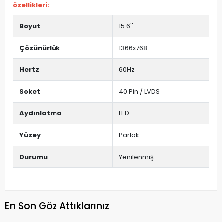
özellikleri:
Boyut
15.6''
Çözünürlük
1366x768
Hertz
60Hz
Soket
40 Pin / LVDS
Aydınlatma
LED
Yüzey
Parlak
Durumu
Yenilenmiş
En Son Göz Attıklarınız