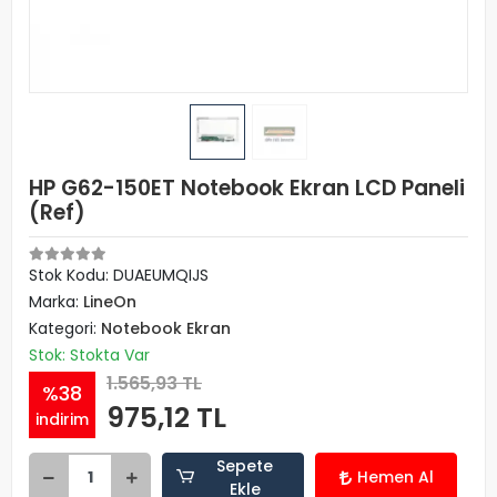
HP G62-150ET Notebook Ekran LCD Paneli
(Ref)
Stok Kodu: DUAEUMQIJS
Marka:
LineOn
Kategori:
Notebook Ekran
Stok: Stokta Var
1.565,93 TL
%38
975,12 TL
indirim
Sepete
Hemen Al
Ekle