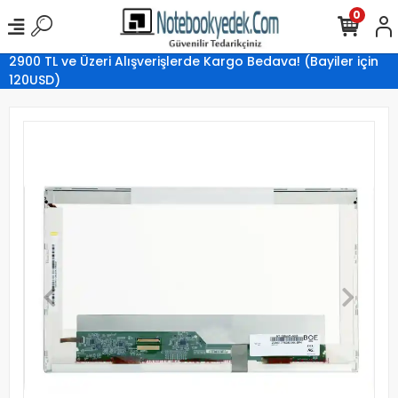
0
2900 TL ve Üzeri Alışverişlerde Kargo Bedava! (Bayiler için
120USD)