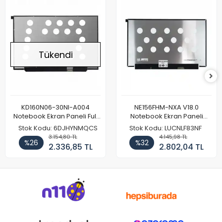
Tükendi
KD160N06-30NI-A004
NE156FHM-NXA V18.0
Notebook Ekran Paneli Full
Notebook Ekran Paneli
HD
144Hz
Stok Kodu: 6DJHYNMQCS
Stok Kodu: LUCNLF83NF
3.154,80 TL
4.145,98 TL
%26
%32
2.336,85 TL
2.802,04 TL