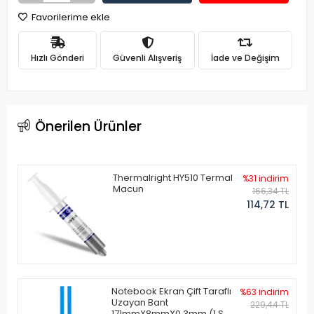
Favorilerime ekle
Hızlı Gönderi
Güvenli Alışveriş
İade ve Değişim
Önerilen Ürünler
Thermalright HY510 Termal
%31 indirim
Macun
166,34 TL
114,72 TL
Notebook Ekran Çift Taraflı
%63 indirim
Uzayan Bant
229,44 TL
171mmX8mmX0.3mm (1 Set