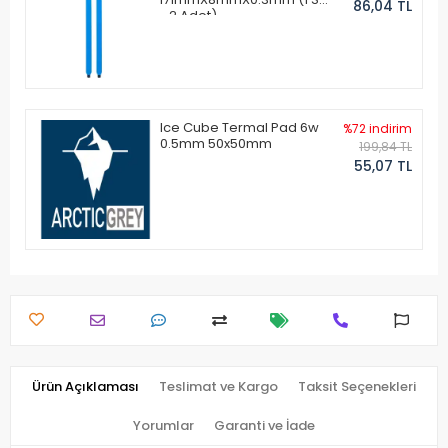
86,04 TL
- 2 Adet)
Ice Cube Termal Pad 6w
%72 indirim
0.5mm 50x50mm
199,84 TL
55,07 TL
Ürün Açıklaması
Teslimat ve Kargo
Taksit Seçenekleri
Yorumlar
Garanti ve İade