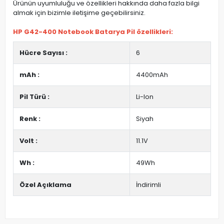
Ürünün uyumluluğu ve özellikleri hakkında daha fazla bilgi
almak için bizimle iletişime geçebilirsiniz.
HP G42-400 Notebook Batarya Pil özellikleri:
Hücre Sayısı :
6
mAh :
4400mAh
Pil Türü :
Li-Ion
Renk :
Siyah
Volt :
11.1V
Wh :
49Wh
Özel Açıklama
İndirimli