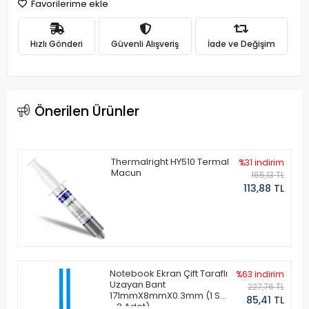
Favorilerime ekle
Hızlı Gönderi
Güvenli Alışveriş
İade ve Değişim
Önerilen Ürünler
Thermalright HY510 Termal
%31 indirim
Macun
165,13 TL
113,88 TL
Notebook Ekran Çift Taraflı
%63 indirim
Uzayan Bant
227,76 TL
171mmX8mmX0.3mm (1 Set
85,41 TL
- 2 Adet)