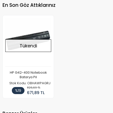
En Son Göz Attıklarınız
Tükendi
HP G42-400 Notebook
Batarya Pil
Stok Kodu: OBHAWPAGRJ
826,69 TL
%19
671,89 TL