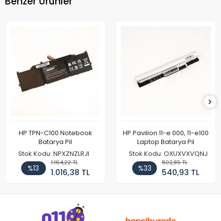
Benzer Ürünler
HP TPN-C100 Notebook
HP Pavilion 11-e 000, 11-e100
Batarya Pil
Laptop Batarya Pil
Stok Kodu: NPXZNZLRJI
Stok Kodu: OXUXVXVQNJ
1.164,22 TL
802,85 TL
%13
%33
1.016,38 TL
540,93 TL