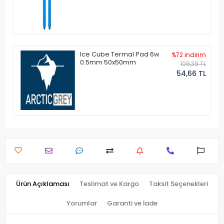
Ice Cube Termal Pad 6w
%72 indirim
0.5mm 50x50mm
198,38 TL
54,66 TL
Ürün Açıklaması
Teslimat ve Kargo
Taksit Seçenekleri
Yorumlar
Garanti ve İade