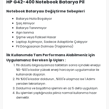
HP G42-400 Notebook Batarya Pil
Notebook Bataryası Değiştirme Sebepleri
Batarya Hızla Boşalıyor
Şarj Almıyor
Batarya Tanınmıyor
Aşırı Isınma
Şişme veya Fiziksel Hasar
Laptop Açılmıyor, Sadece Adaptörle Çalışıyor
Pil Döngüsünün Dolması (Yaşlanma)
İlk Kullanımda Tam Performans Alabilmeniz için
Uygulamanız Gereken İp Uçları :
Pili dizüstü bilgisayarınıza taktıktan sonra içindeki enerjiyi
%5-%10'a kadar yüksek enerji harcayan uygulamalar ile
kullanarak düşürün.
Pili %100'e kadar doldurun , %100'e ulaşmaz ise 1.Adımı
yeniden tekrarlaryın .
Doldurma ve boşaltma işlemini en az 5 defa uygulayın.
Bu işlemleri yaptığınızda piliniz normal kullanıma hazır
demektir.