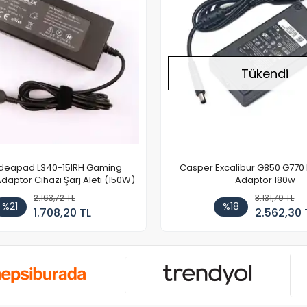
Tükendi
Ideapad L340-15IRH Gaming
Casper Excalibur G850 G770
aptör Cihazı Şarj Aleti (150W)
Adaptör 180w
2.163,72 TL
3.131,70 TL
%21
%18
1.708,20 TL
2.562,30 