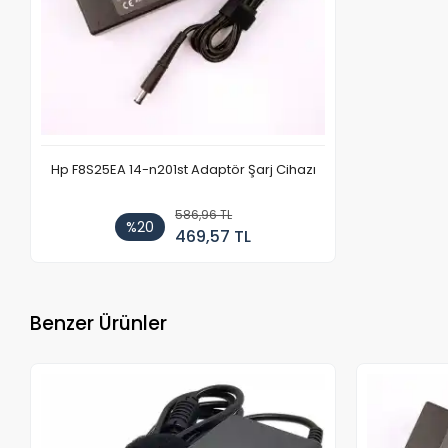
Hp F8S25EA 14-n201st Adaptör Şarj Cihazı
586,96 TL
%20
469,57 TL
Benzer Ürünler
Stokta Yok