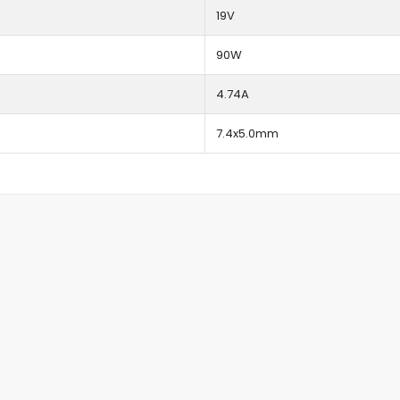
19V
90W
4.74A
7.4x5.0mm