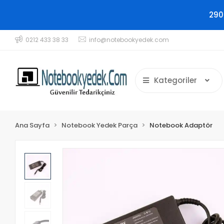
290
0212 433 38 33
info@notebookyedek.com
Kategoriler
Ana Sayfa
Notebook Yedek Parça
Notebook Adaptör