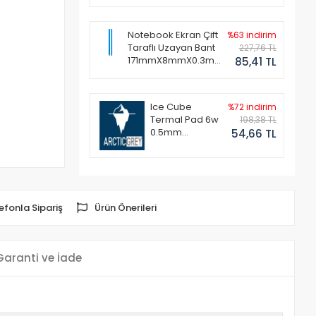
Notebook Ekran Çift
%63 indirim
Taraflı Uzayan Bant
227,76 TL
171mmX8mmX0.3mm
85,41 TL
(1 Set - 2 Adet)
Ice Cube
%72 indirim
Termal Pad 6w
198,38 TL
0.5mm
54,66 TL
50x50mm
efonla Sipariş
Ürün Önerileri
Garanti ve İade