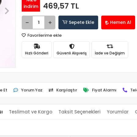
469,57 TL
indirim
Sepete Ekle
Hemen Al
Favorilerime ekle
Hızlı Gönderi
Güvenli Alışveriş
İade ve Değişim
e Et
Yorum Yaz
Karşılaştır
Fiyat Alarmı
Tel
sı
Teslimat ve Kargo
Taksit Seçenekleri
Yorumlar