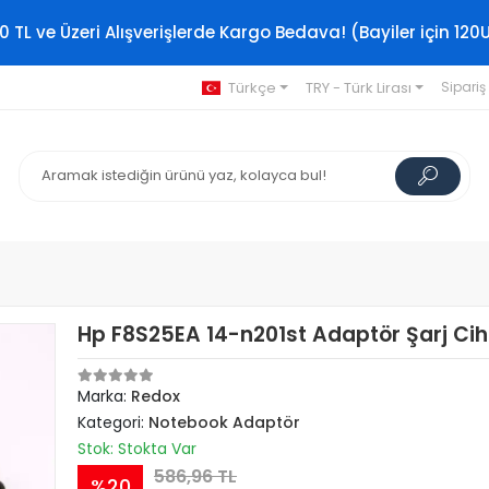
0 TL ve Üzeri Alışverişlerde Kargo Bedava! (Bayiler için 120
Türkçe
TRY - Türk Lirası
Sipariş
Hp F8S25EA 14-n201st Adaptör Şarj Cih
Marka:
Redox
Kategori:
Notebook Adaptör
Stok: Stokta Var
586,96 TL
%20