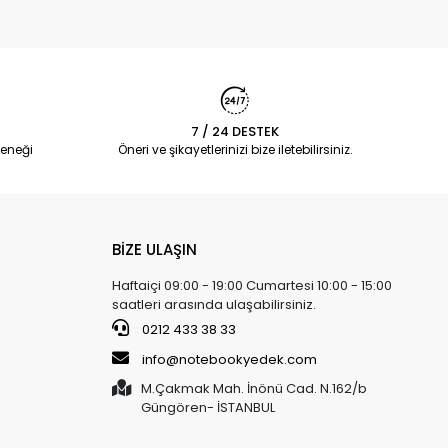
7 / 24 DESTEK
eneği
Öneri ve şikayetlerinizi bize iletebilirsiniz.
BİZE ULAŞIN
Haftaiçi 09:00 - 19:00 Cumartesi 10:00 - 15:00
saatleri arasında ulaşabilirsiniz.
0212 433 38 33
info@notebookyedek.com
M.Çakmak Mah. İnönü Cad. N.162/b
Güngören- İSTANBUL