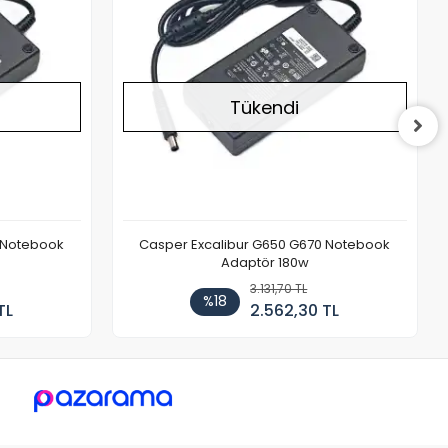
Tükendi
 Notebook
Casper Excalibur G650 G670 Notebook
Adaptör 180w
3.131,70 TL
%18
TL
2.562,30 TL