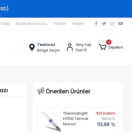
USD)
 Takip
Bayilik Başvurusu
Yardım
İletişim
0
Teslimat
Giriş Yap
Sepetim
Bölge Seçin
Üye Ol
azı
Önerilen Ürünler
Thermalright
%31 indirim
HY510 Termal
165,13 TL
Macun
113,88 TL