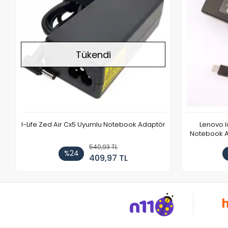
Tükendi
I-Life Zed Air Cx5 Uyumlu Notebook Adaptör
Lenovo 
Notebook Ad
540,93 TL
%24
409,97 TL