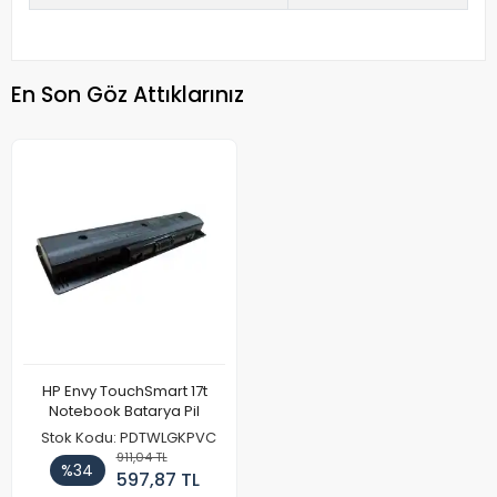
En Son Göz Attıklarınız
HP Envy TouchSmart 17t
Notebook Batarya Pil
Stok Kodu: PDTWLGKPVC
911,04 TL
%34
597,87 TL