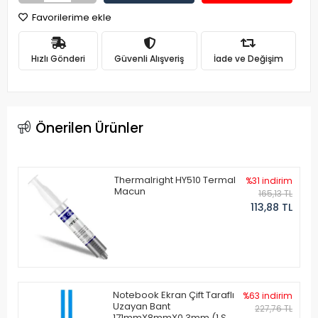
Favorilerime ekle
Hızlı Gönderi
Güvenli Alışveriş
İade ve Değişim
Önerilen Ürünler
Thermalright HY510 Termal
%31 indirim
Macun
165,13 TL
113,88 TL
Notebook Ekran Çift Taraflı
%63 indirim
Uzayan Bant
227,76 TL
171mmX8mmX0.3mm (1 Set