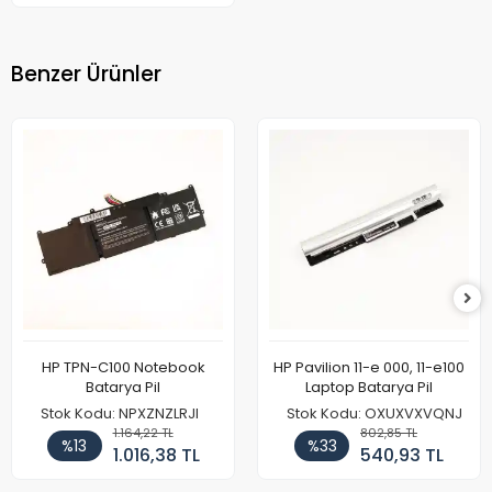
Benzer Ürünler
HP TPN-C100 Notebook
HP Pavilion 11-e 000, 11-e100
Batarya Pil
Laptop Batarya Pil
Stok Kodu: NPXZNZLRJI
Stok Kodu: OXUXVXVQNJ
1.164,22 TL
802,85 TL
%13
%33
1.016,38 TL
540,93 TL