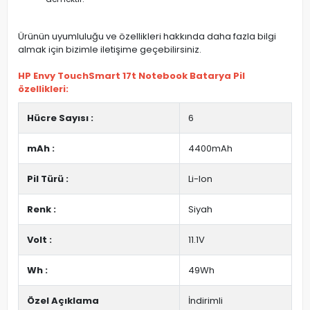
Ürünün uyumluluğu ve özellikleri hakkında daha fazla bilgi
almak için bizimle iletişime geçebilirsiniz.
HP Envy TouchSmart 17t Notebook Batarya Pil
özellikleri:
Hücre Sayısı :
6
mAh :
4400mAh
Pil Türü :
Li-Ion
Renk :
Siyah
Volt :
11.1V
Wh :
49Wh
Özel Açıklama
İndirimli