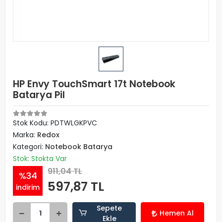
HP Envy TouchSmart 17t Notebook
Batarya Pil
Stok Kodu: PDTWLGKPVC
Marka:
Redox
Kategori:
Notebook Batarya
Stok: Stokta Var
911,04 TL
%34
597,87 TL
indirim
Sepete
Hemen Al
Ekle