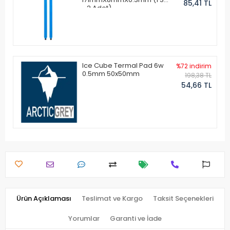
85,41 TL
- 2 Adet)
Ice Cube Termal Pad 6w
%72 indirim
0.5mm 50x50mm
198,38 TL
54,66 TL
Ürün Açıklaması
Teslimat ve Kargo
Taksit Seçenekleri
Yorumlar
Garanti ve İade