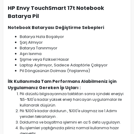
HP Envy TouchSmart 17t Notebook
Batarya Pil
Notebook Bataryası Değiştirme Sebepleri
Batarya Hızla Boşalıyor
Şarj Almıyor
Batarya Tanınmıyor
Aşırı Isınma
Şişme veya Fiziksel Hasar
Laptop Açılmıyor, Sadece Adaptörle Çalışıyor
Pil Döngüsünün Dolması (Yaşlanma)
İlk Kullanımda Tam Performans Alabilmeniz için
Uygulamanız Gereken İp Uçları :
Pili dizüstü bilgisayarınıza taktıktan sonra içindeki enerjiyi
%5-%10'a kadar yüksek enerji harcayan uygulamalar ile
kullanarak düşürün.
Pili %100'e kadar doldurun , %100'e ulaşmaz ise 1.Adımı
yeniden tekrarlaryın .
Doldurma ve boşaltma işlemini en az 5 defa uygulayın.
Bu işlemleri yaptığınızda piliniz normal kullanıma hazır
demektir.